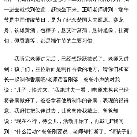
一进去就找到位置，赶快坐下来。正听老师讲到：端午
节是中国传统节日，是为了纪念楚国大夫屈原。赛龙
舟，饮雄黄酒，包粽子，悬艾叶菖蒲，悬钟馗像，挂荷
包，佩香囊等，都是端午节的主要习俗。
我听完老师讲完后，已经想跃跃欲试了。老师又讲
到：孩子们，座位后面是制作香囊的地方。请你们和家
长一起制作香囊吧!老师话音刚落，爸爸小声的对我
说：“儿子，快过来。”我跑过去一看，哇!原来爸爸已经
将香囊做好了。爸爸拿着他所制作的香囊，表现的很得
意。我赶忙把头伸过去，让爸爸给我戴上。爸爸却
说：“现在不行，待会儿，活动开始了，再戴吧!”我问
到：“什么活动?”爸爸刚要说，老师却打断了。“请孩子们