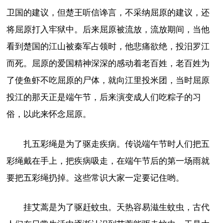
卫国的建议，但楚王听信谗言，不采纳屈原的建议，还
将屈原打入牢狱中。后来屈原被流放，流放期间，当他
看到楚国的江山被秦军占领时，他悲痛欲绝，投汨罗江
而死。屈原的爱国精神深深的感动着老百姓，老百姓为
了使鱼虾不吃屈原的尸体，就向江里投米团，当时屈原
投江的那天正是端午节，后来演变成人们吃粽子的习
俗，以此来怀念屈原。
扎五彩绳是为了驱走疾病。传说端午节时人们把五
彩绳戴在手上，把疾病吸走，在端午节后的第一场雨就
要把五彩绳扔掉。这些常识大家一定要记住哟。
挂艾蒿是为了驱赶蚊虫。天热容易滋生蚊虫，古代