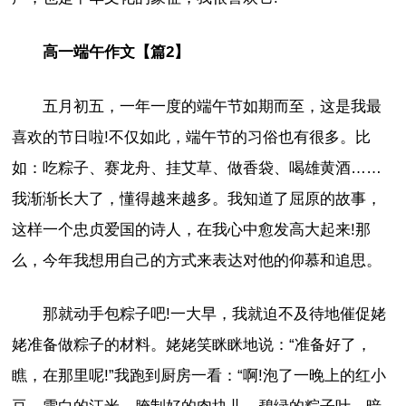
高一端午作文【篇2】
五月初五，一年一度的端午节如期而至，这是我最
喜欢的节日啦!不仅如此，端午节的习俗也有很多。比
如：吃粽子、赛龙舟、挂艾草、做香袋、喝雄黄酒……
我渐渐长大了，懂得越来越多。我知道了屈原的故事，
这样一个忠贞爱国的诗人，在我心中愈发高大起来!那
么，今年我想用自己的方式来表达对他的仰慕和追思。
那就动手包粽子吧!一大早，我就迫不及待地催促姥
姥准备做粽子的材料。姥姥笑眯眯地说：“准备好了，
瞧，在那里呢!”我跑到厨房一看：“啊!泡了一晚上的红小