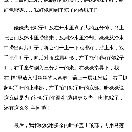
豆，雪白的江米，腌制好的肉块儿，碧绿的粽子叶，暗
红色蜜枣……我好像闻到了粽子的香味了!”
姥姥先把粽子叶放在开水里煮了大约五分钟，马上
把它们从热水里捞出来，放到冷水里冷却。姥姥从冷水
中捞出两片叶子，将它们一上一下地排好，沾上水，双
手抓住叶子，向后对折成漏斗形，左手托住卷好的粽子
叶，右手拿勺倒入三分之一的米。在姥姥指导下，我
在“馅”里放入甜丝丝的大蜜枣，盖上一层江米后，右手抓
起粽子叶的上半部，左手拍打粽子叶的底部。听姥姥说
这么做是为了让粽子的“漏斗”装得更多些。咦!包粽子，
还有这么多“学问”啊!
最后，我和姥姥用多余的叶子盖上顶部，再用马莲