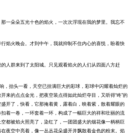
，那一朵朵五光十色的焰火，一次次浮现在我的梦里。我忘不
举行焰火晚会。才到中午，我就抑制不住内心的喜悦，盼着快
般的人群来到了太阳城。只见观看焰火的人们从四面八方赶
巨响，抬头一看，天空已挂满巨大的彩球，彩球中闪耀着灿烂的
开来的点点金光，把夜空装点得如此灿烂夺目，又听得“咚”的
空盛开了，快看，它那掩着黄，露着白，映着紫，散着耀眼的
卷扣着一卷，一环套着一环，构成了一幅巨大的祥和壮丽的流
上空都被焰火照亮了，染红了，一团团盛大的烟花像一柄柄巨
盏在夜空中亮着，像一丛丛花朵盛开并飘散着金色的粉末。焰