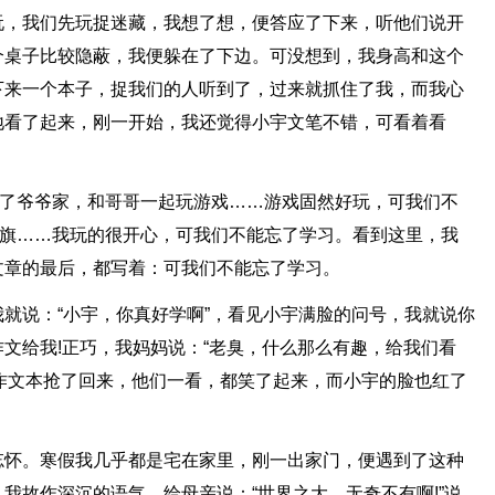
玩，我们先玩捉迷藏，我想了想，便答应了下来，听他们说开
个桌子比较隐蔽，我便躲在了下边。可没想到，我身高和这个
下来一个本子，捉我们的人听到了，过来就抓住了我，而我心
地看了起来，刚一开始，我还觉得小宇文笔不错，可看着看
去了爷爷家，和哥哥一起玩游戏……游戏固然好玩，可我们不
军旗……我玩的很开心，可我们不能忘了学习。看到这里，我
文章的最后，都写着：可我们不能忘了学习。
就说：“小宇，你真好学啊”，看见小宇满脸的问号，我就说你
文给我!正巧，我妈妈说：“老臭，什么那么有趣，给我们看
”把作文本抢了回来，他们一看，都笑了起来，而小宇的脸也红了
忘怀。寒假我几乎都是宅在家里，刚一出家门，便遇到了这种
我故作深沉的语气，给母亲说：“世界之大，无奇不有啊!”说