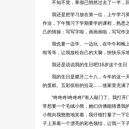
不知不觉，寒假已悄然过去了一半，
我还是把学习放在第一位，上午学习
作业，下午预习下学期要学的课程，熟悉
己的情操：写写字啦，画画画啦，写写作
我也要一边学、一边玩，在中午和晚上
啦等等，让我放松自己的大脑，快快乐乐
我还是说说我的生日吧!16岁这个生
我的生日是腊月二十八，今年的这一
的蛋糕、五彩缤纷的拉花……使家里充满
“咚咚咚!咚咚咚!”有人敲门了。我打
常想要一个毛绒小熊，她们仿佛能猜透我的
小熊向我憨憨地笑着，我仔细打量了一下
子上系着一个漂亮的彩色领结，让我一下