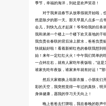
季节，幸福的海洋，到处是欢声笑语！
对于我来说春节从放寒假就开始啦，
然是除夕的那一天。那天早晨八点多一点
会儿，到快九点才起床！爷爷给我的任务
我和弟弟一个楼上一个楼下欢天喜地的干
我负责在春联的背后涂上胶水，爸爸负责
快就贴好啦！看着新鲜红色的春联我想到
始！来年一定红红火火！中午我们简单的
一点钟左右，就有人家吃年夜饭啦，“这是
谁家先吃年夜饭，谁家来年就有好运！”“那
然后大家都换上啦新衣服，小朋友们
彩的天空，我突然觉得一年过的真快，明
身体健康，愿我的学习天天向上！
晚上爸爸去打牌啦，我在春晚的歌声