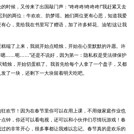
的时候，又传来了出国敲门声：“咚咚咚!咚咚咚!”我赶紧又去
迟到的两位：牛欢欢、韵梦瑶。她们两位更有心思，知道我爱
有心，竟给我在书里写了赠语，加了许多鲜花、油笔!这让我
蛋糕端了上来，我就开始点蜡烛，开始在心里默默的许愿。许
…嗯……呃……”还是不说好，因为第一：隐私权是受法律保护
灭蜡烛，开始切蛋糕了。我首先给每个人拿了一个盘子，又都
人发了一块，还剩下一大块留着明天吃吧。
的狂欢节！因为在春节里你可以在用上课，不用做家庭作业也
十点钟，你还可以看电视，还可以和小伙伴们尽情玩游戏！春
我过的非常开心，很多事都让我难以忘记。春节真的是欢乐的