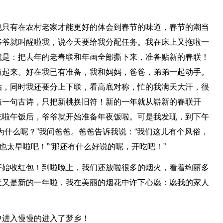
也只有在农村老家才能更好的体会到春节的味道，春节的潮当
爷爷就叫醒啦我，说今天要给我分配任务。我在床上又拖啦一
就是：把去年的老春联和年画全部撕下来，准备贴新的春联！
啦起来。好在我已有准备，我和妈妈，爸爸，弟弟一起动手。
贴，同时我还要分上下联，看高底对称，忙的我满天大汗，很
啦一句古诗，只把新桃换旧符！新的一年就从崭新的春联开
吃啦午饭后，爷爷就开始准备年夜饭啦。可是我发现，到下午
为什么呢？”我问爸爸。爸爸告诉我说：“我们这儿有个风俗，
也太早啦吧！”“那还有什么好说的呢，开吃吧！”
开始收红包！到啦晚上，我们还放啦很多的烟火，看着绚丽多
天又是新的一年啦，我在美丽的烟花中许下心愿：愿我的家人
中进入慢慢的进入了梦乡！