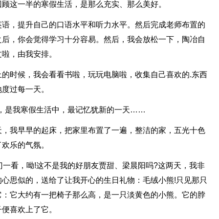
回顾这一半的寒假生活，是那么充实、那么美好。
英语，提升自己的口语水平和听力水平。然后完成老师布置的
之后，你会觉得学习十分容易。然后，我会放松一下，陶冶自
文啦，由我安排。
的时候，我会看看书啦，玩玩电脑啦，收集自己喜欢的.东西
地度过每一天。
日，是我寒假生活中，最记忆犹新的一天……
天，我早早的起床，把家里布置了一遍，整洁的家，五光十色
了欢乐的气氛。
开门一看，呦!这不是我的好朋友贾甜、梁晨阳吗?这两天，我非
心思似的，送给了让我开心的生日礼物：毛绒小熊!只见那只
它：它大约有一把椅子那么高，是一只淡黄色的小熊。它的脖
子便喜欢上了它。