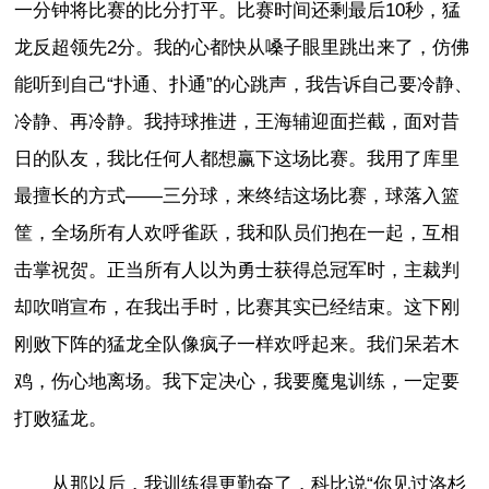
一分钟将比赛的比分打平。比赛时间还剩最后10秒，猛
龙反超领先2分。我的心都快从嗓子眼里跳出来了，仿佛
能听到自己“扑通、扑通”的心跳声，我告诉自己要冷静、
冷静、再冷静。我持球推进，王海辅迎面拦截，面对昔
日的队友，我比任何人都想赢下这场比赛。我用了库里
最擅长的方式——三分球，来终结这场比赛，球落入篮
筐，全场所有人欢呼雀跃，我和队员们抱在一起，互相
击掌祝贺。正当所有人以为勇士获得总冠军时，主裁判
却吹哨宣布，在我出手时，比赛其实已经结束。这下刚
刚败下阵的猛龙全队像疯子一样欢呼起来。我们呆若木
鸡，伤心地离场。我下定决心，我要魔鬼训练，一定要
打败猛龙。
从那以后，我训练得更勤奋了，科比说“你见过洛杉