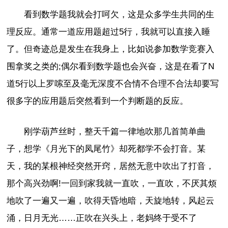
看到数学题我就会打呵欠，这是众多学生共同的生
理反应。通常一道应用题超过5行，我就可以直接入睡
了。但奇迹总是发生在我身上，比如说参加数学竞赛入
围拿奖之类的;偶尔看到数学题也会兴奋，这是在看了N
道5行以上罗嗦至及毫无深度不合情不合理不合法却要写
很多字的应用题后突然看到一个判断题的反应。
刚学葫芦丝时，整天千篇一律地吹那几首简单曲
子，想学《月光下的凤尾竹》却死都学不会打音。某
天，我的某根神经突然开窍，居然无意中吹出了打音，
那个高兴劲啊!一回到家我就一直吹，一直吹，不厌其烦
地吹了一遍又一遍，吹得天昏地暗，天旋地转，风起云
涌，日月无光……正吹在兴头上，老妈终于受不了