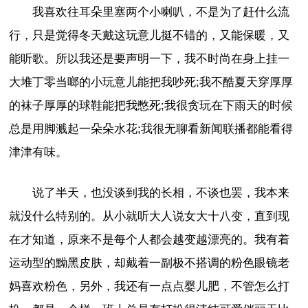
我喜欢往耳朵里塞两个小喇叭，不是为了赶什么流
行，只是觉得冬天戴这玩意儿挺不错的，又能保暖，又
能听歌。所以我还是要声明一下，我不时尚在身上挂一
大堆丁零当啷的小玩意儿能把我吵死;我不酷夏天穿厚厚
的袜子厚厚的球鞋能把我憋死;我很贪玩在下雨天的时候
总是用脚溅起一朵朵水花;我很无聊看新闻联播都能看得
津津有味。
说了半天，也没谈到我的长相，不谈也罢，我本来
就没什么特别的。从小就听大人说女大十八变，直到现
在才知道，原来不是每个人都会越变越漂亮的。我有着
运动型的黝黑皮肤，却戴着一副极不搭调的粉色眼镜老
妈喜欢粉色，另外，我还有一点点婴儿肥，不管怎么打