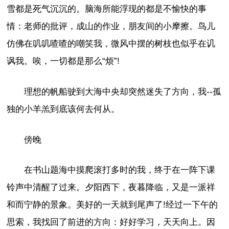
雪都是死气沉沉的。脑海所能浮现的都是不愉快的事
情：老师的批评，成山的作业，朋友间的小摩擦。鸟儿
仿佛在叽叽喳喳的嘲笑我，微风中摆的树枝也似乎在讥
讽我。唉，一切都是那么“烦”!
理想的帆船驶到大海中央却突然迷失了方向，我--孤
独的小羊羔到底该何去何从。
傍晚
在书山题海中摸爬滚打多时的我，终于在一阵下课
铃声中清醒了过来。夕阳西下，夜暮降临，又是一派祥
和而宁静的景象。美好的一天就到尾声了!经过一下午的
思索，我找回了前进的方向：好好学习，天天向上。因