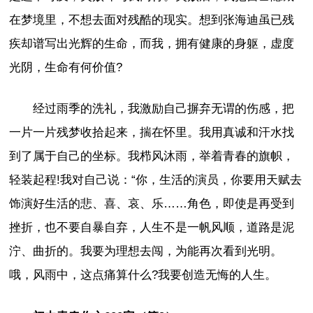
在梦境里，不想去面对残酷的现实。想到张海迪虽已残
疾却谱写出光辉的生命，而我，拥有健康的身躯，虚度
光阴，生命有何价值?
经过雨季的洗礼，我激励自己摒弃无谓的伤感，把
一片一片残梦收拾起来，揣在怀里。我用真诚和汗水找
到了属于自己的坐标。我栉风沐雨，举着青春的旗帜，
轻装起程!我对自己说：“你，生活的演员，你要用天赋去
饰演好生活的悲、喜、哀、乐……角色，即使是再受到
挫折，也不要自暴自弃，人生不是一帆风顺，道路是泥
泞、曲折的。我要为理想去闯，为能再次看到光明。
哦，风雨中，这点痛算什么?我要创造无悔的人生。