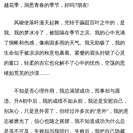
越花季，洞悉青春的季节，好吗?朋友!
风唆使落旰漫天起舞，兜转于蹁跹百叶之中的，是
我。我的梦冰冷了，被阻隔在季节之滨。我的心中充满
了惆帐和伤感，像南国多雨的天气。我无助极了，我的
生命似乎被凉凉的秋意包裹着。紧蹙的眉头封锁了心灵
的窗口，轻柔的吉它也化解不了心中的忧伤，空荡的思
绪如荒芜的沙漠……
不知是否心理作用，我总渴望成功，而事却与愿
违。升A初中后，我的成绩不如从前，我还是安慰自己，
别灰心，只是意外罢了，但经过许多次的“意外”，我的意
志被磨光了，信心也随之摇摆，我不知道成功为什么总
是遥不可及，失败却与我同行。失败后，我把自己隐藏