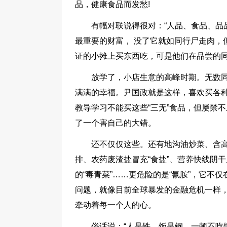
品，健康食品而发愁!
有幅对联说得很对：“人品、食品、品
最重要的财富， 没了它就如同行尸走肉，
证的小摊上买东西吃，可是他们在品尝的同
放学了，小店生意的高峰时期。无数
满满的幸福。尹国政就是这样，喜欢买各
教导学习不能买这些“三无”食品，但屡禁
了一个害自己的大错。
还不仅仅这些。还有地沟油炒菜、含
排、农药废渣盐冒充“食盐”、营养快线阴干
的“毒青菜”……更危险的是“氰胺”，它
问题，就像目前全球暴发的金融危机一样
牵动着每一个人的心。
俗话说：“人是铁，饭是钢，一顿不吃