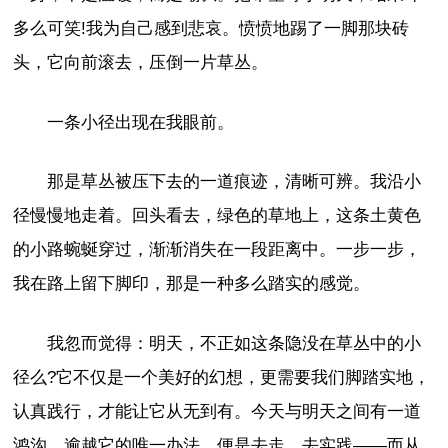
多么可笑!我为自己感到悲哀。愤愤地踢了一脚那块砖
头，它向前滚去，压倒一片草丛。
一条小径出现在我眼前。
那是草丛被压下去的一道痕迹，清晰可辨。我沿小
径慢慢地走着。回头看去，绿色的草地上，这条土黄色
的小路蜿蜒穿过，渐渐消失在一段距离中。一步一步，
我在路上留下脚印，那是一种多么踏实的感觉。
我忽而觉得：明天，不正如这条隐没在草丛中的小
径么?它不仅是一个美好的幻想，更需要我们脚踏实地，
认真践行，才能让它从无到有。今天与明天之间有一道
鸿沟，逾越它的唯一办法，便是去走，去实践——而从