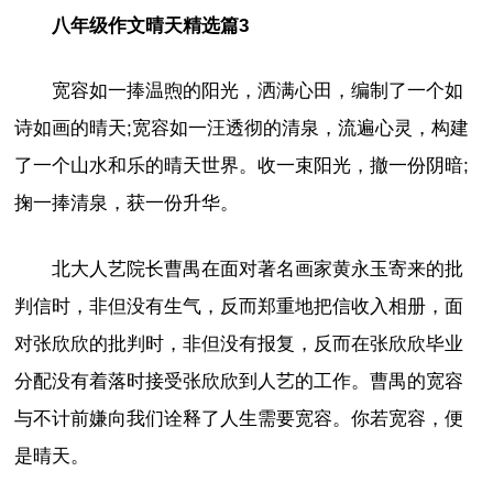
八年级作文晴天精选篇3
宽容如一捧温煦的阳光，洒满心田，编制了一个如
诗如画的晴天;宽容如一汪透彻的清泉，流遍心灵，构建
了一个山水和乐的晴天世界。收一束阳光，撤一份阴暗;
掬一捧清泉，获一份升华。
北大人艺院长曹禺在面对著名画家黄永玉寄来的批
判信时，非但没有生气，反而郑重地把信收入相册，面
对张欣欣的批判时，非但没有报复，反而在张欣欣毕业
分配没有着落时接受张欣欣到人艺的工作。曹禺的宽容
与不计前嫌向我们诠释了人生需要宽容。你若宽容，便
是晴天。