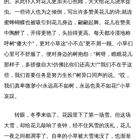
的。从此仆人对花儿更加关心照顾，天天给花儿浇水捉
虫。一些诗人也为之倾倒，写出许多赞美花儿的诗;就连
蜜蜂蝴蝶也被吸引到花儿身边，翩翩起舞。花儿在赞美
中陶醉了，开得更艳了，头抬得更高。每天都冷漠地称
呼树“傻大个”，更对小草这“小不点”更不屑一顾。小草们
心里可不舒服了。便对身边的树抱怨：“树呀，瞧瞧花儿
那样子，多骄傲自大!仿佛比你们还高大!”“我们不在乎这
些，我们首要任务是努力生长!”树异口同声的说。“哎，
我们真卑微渺小!永远高不如树，永远也美不如花!”小草
哀叹。
转眼，冬季来临了。花园里下了第一场雪。但这场
大雪，却给花儿敲响了丧钟，经不住风雪的洗礼，花儿
一夜之间都凋零了。自卑的小草被大雪淹没了，也渐渐