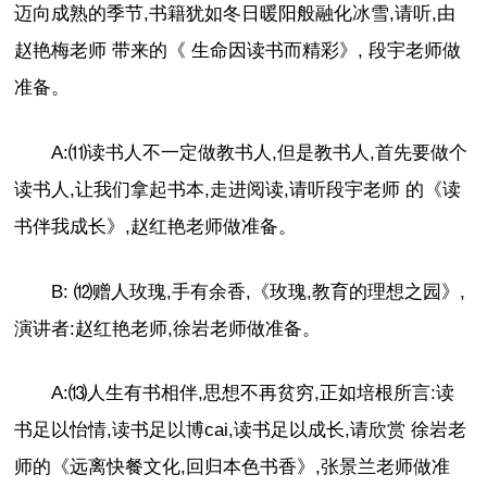
迈向成熟的季节,书籍犹如冬日暖阳般融化冰雪,请听,由
赵艳梅老师 带来的《 生命因读书而精彩》, 段宇老师做
准备。
A:⑾读书人不一定做教书人,但是教书人,首先要做个
读书人,让我们拿起书本,走进阅读,请听段宇老师 的《读
书伴我成长》,赵红艳老师做准备。
B: ⑿赠人玫瑰,手有余香,《玫瑰,教育的理想之园》,
演讲者:赵红艳老师,徐岩老师做准备。
A:⒀人生有书相伴,思想不再贫穷,正如培根所言:读
书足以怡情,读书足以博cai,读书足以成长,请欣赏 徐岩老
师的《远离快餐文化,回归本色书香》,张景兰老师做准