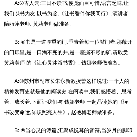
A:⑦古人云:三日不读书,便觉面目可憎,语言乏味,让
我们以书为友,以书为鉴,《让书香伴你我同行》,演讲者
隋丽萍老师, 黄莉老师做准备。
B: ⑧书是一道厚重的门,垂青着每一位敲门者,那敞开
的门扉里,是一口淘不完的井,是一座掘不尽的矿,请欣赏
黄莉老师 的《让心灵沐浴书香》, 钱娜老师做准备。
A:⑨苏州市副市长朱永新教授曾这样说过:一个人的
精神发育史就是他的阅读史,在阅读中,我们感悟着、思考
着、成长着,下面让我们与 钱娜老师 一起品读她的《读
书改变命运,知识照亮人生》, 赵艳梅老师做准备。
B: ⑩当心灵的诗篇,汇聚成悦耳的音符,当岁月的脚印