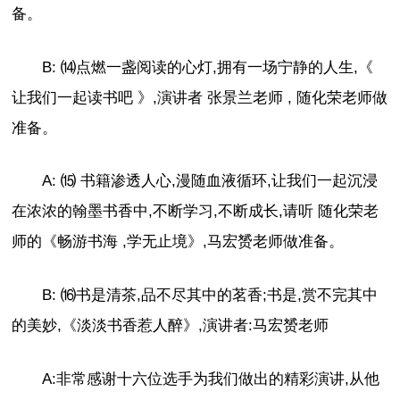
备。
B: ⒁点燃一盏阅读的心灯,拥有一场宁静的人生,《
让我们一起读书吧 》,演讲者 张景兰老师 , 随化荣老师做
准备。
A: ⒂ 书籍渗透人心,漫随血液循环,让我们一起沉浸
在浓浓的翰墨书香中,不断学习,不断成长,请听 随化荣老
师的《畅游书海 ,学无止境》,马宏赟老师做准备。
B: ⒃书是清茶,品不尽其中的茗香;书是,赏不完其中
的美妙,《淡淡书香惹人醉》,演讲者:马宏赟老师
A:非常感谢十六位选手为我们做出的精彩演讲,从他