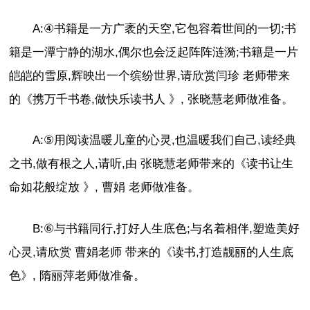
A:④书籍是一方广袤的天空,它包容着世间的一切;书
籍是一潭宁静的湖水,偶尔也会泛起阵阵涟漪;书籍是一片
皑皑的雪原,辉映出一个缤纷世界,请欣赏闫珍 老师带来
的《携万千书卷,做快乐读书人 》, 张晓慧老师做准备。
A:⑤用阅读温暖儿童的心灵,也温暖我们自己,读经典
之书,做有根之人,请听,由 张晓慧老师带来的《读书让生
命如花般绽放 》, 曹娟 老师做准备。
B:⑥与书籍同行,打好人生底色;与名着相伴,塑造美好
心灵,请欣赏 曹娟老师 带来的《读书,打造靓丽的人生底
色》, 隋丽萍老师做准备。