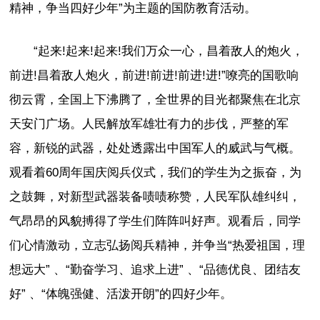
精神，争当四好少年”为主题的国防教育活动。
“起来!起来!起来!我们万众一心，昌着敌人的炮火，
前进!昌着敌人炮火，前进!前进!前进!进!”嘹亮的国歌响
彻云霄，全国上下沸腾了，全世界的目光都聚焦在北京
天安门广场。人民解放军雄壮有力的步伐，严整的军
容，新锐的武器，处处透露出中国军人的威武与气概。
观看着60周年国庆阅兵仪式，我们的学生为之振奋，为
之鼓舞，对新型武器装备啧啧称赞，人民军队雄纠纠，
气昂昂的风貌搏得了学生们阵阵叫好声。观看后，同学
们心情激动，立志弘扬阅兵精神，并争当“热爱祖国，理
想远大” 、“勤奋学习、追求上进” 、“品德优良、团结友
好” 、“体魄强健、活泼开朗”的四好少年。