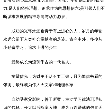
甘落后的心里意愿;是人们勇于开拓、不断前进的内在动
力;是人们坚持理想、追求作为的思想信念;是引领人们不
断谋求发展的精神导向与动力源泉。
成功的光环永远垂青于有上进心的人，岁月的年轮
永远会留下人类社会贡献者的足迹。古今中外，多少从
小勤奋学习，追求上进的少年，
最终成长为流芳千古的一代名人。
凿壁借光，为财主干活不要工钱，只为能借书看的
张衡，最终成为伟大天文家和地理学家;
自幼受家父影响，善于断案，主动学习律法刑理知
识的包拯，长大以后断案入神，成为百姓爱戴的包青天;