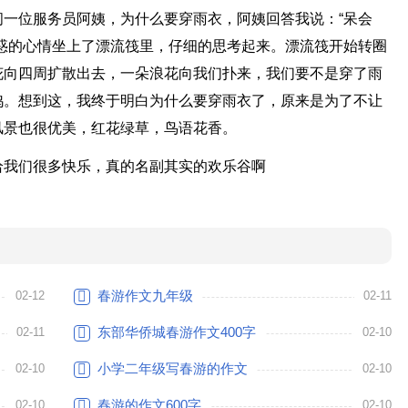
一位服务员阿姨，为什么要穿雨衣，阿姨回答我说：“呆会
惑的心情坐上了漂流筏里，仔细的思考起来。漂流筏开始转圈
花向四周扩散出去，一朵浪花向我们扑来，我们要不是穿了雨
鸡。想到这，我终于明白为什么要穿雨衣了，原来是为了不让
风景也很优美，红花绿草，鸟语花香。
给我们很多快乐，真的名副其实的欢乐谷啊
春游作文九年级
02-12
02-11
东部华侨城春游作文400字
02-11
02-10
小学二年级写春游的作文
02-10
02-10
春游的作文600字
02-10
02-10