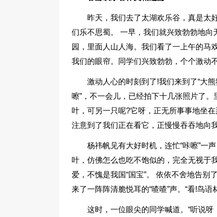
昨天，我们去了太湖欢乐谷，真是太好
们乐不思蜀。 一早，我们就兴致勃勃地向
园，里面人山人海。我们看了一上午的马戏
我们的眼帘。同学们兴致勃勃，个个激动
激动人心的时刻到了!我们来到了“大熊
嚓”，不一会儿，已经拍下十几张照片了。
叶，可另一只呢?它呀，正无所事事地坐
注意到了我们正在看它，正慢慢吞吞地向
杨祎帆见有大好时机，连忙“咔嚓”一声
叶，仿佛怎么也吃不饱似的，完全无视于我
爱，不愧是我国“国宝”。 依依不舍地告别
来了一阵阵清脆悦耳的“喳喳”声。“看!鸟语林
这时，一位眼尖的同学喊道。“听说呀