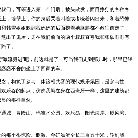
叔叔们，可等进入第二个门后，披头散发，面目狰狞的各种各
板上，墙壁上，你的身后哭着叫着或者嚎着闪出来，和着恐怖
姐和韩雪姐姐躲到我妈妈的后面拽着她胳膊都不敢往前走了，
才熬出了鬼屋，走在我们前面的两个叔叔直夸我和张硕哥哥有
了路了。
“激流勇进”吧，前边就是了，可当我们走到那儿时，那里已经
后恋恋不舍的坐上了回家的车。
观念，构筑了参与、体验相共容的现代娱乐氛围，是参与性
到欢乐谷的起点，仿佛我就在身在西班牙一样，这里的建筑都
都显的那样自然。
卡通城、冒险山、玛雅水公园、欢乐岛、阳光海岸、飓风湾、
觉的那个很惊险、刺激。金矿漂流全长三百五十米，轮到我