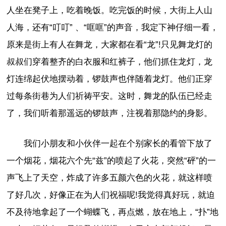
人坐在凳子上，吃着晚饭。吃完饭的时候，大街上人山
人海，还有“叮叮” 、“哐哐”的声音，我定下神仔细一看，
原来是街上有人在舞龙，大家都在看“龙”!只见舞龙灯的
叔叔们穿着整齐的白衣服和红裤子，他们抓住龙灯，龙
灯连绵起伏地摆动着，锣鼓声也伴随着龙灯。他们正穿
过每条街巷为人们祈祷平安。这时，舞龙的队伍已经走
了，我们听着那遥远的锣鼓声，注视着那隐约的身影。
我们小朋友和小伙伴一起在个别家长的看管下放了
一个烟花，烟花六个先“兹”的喷起了火花，突然“砰”的一
声飞上了天空，炸成了许多五颜六色的火花，就这样喷
了好几次，好像正在为人们祝福呢!我觉得真好玩，就迫
不及待地拿起了一个蝴蝶飞，再点燃，放在地上，“扑”地