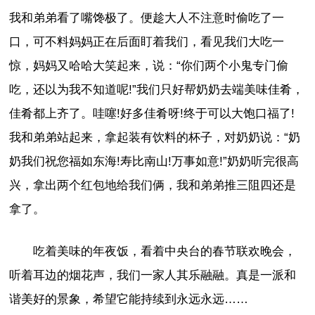
我和弟弟看了嘴馋极了。便趁大人不注意时偷吃了一
口，可不料妈妈正在后面盯着我们，看见我们大吃一
惊，妈妈又哈哈大笑起来，说：“你们两个小鬼专门偷
吃，还以为我不知道呢!”我们只好帮奶奶去端美味佳肴，
佳肴都上齐了。哇噻!好多佳肴呀!终于可以大饱口福了!
我和弟弟站起来，拿起装有饮料的杯子，对奶奶说：“奶
奶我们祝您福如东海!寿比南山!万事如意!”奶奶听完很高
兴，拿出两个红包地给我们俩，我和弟弟推三阻四还是
拿了。
吃着美味的年夜饭，看着中央台的春节联欢晚会，
听着耳边的烟花声，我们一家人其乐融融。真是一派和
谐美好的景象，希望它能持续到永远永远……