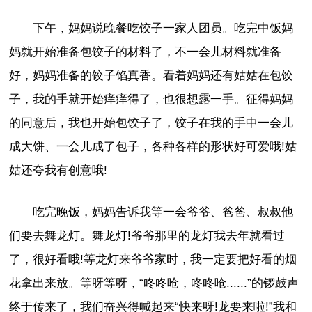
下午，妈妈说晚餐吃饺子一家人团员。吃完中饭妈
妈就开始准备包饺子的材料了，不一会儿材料就准备
好，妈妈准备的饺子馅真香。看着妈妈还有姑姑在包饺
子，我的手就开始痒痒得了，也很想露一手。征得妈妈
的同意后，我也开始包饺子了，饺子在我的手中一会儿
成大饼、一会儿成了包子，各种各样的形状好可爱哦!姑
姑还夸我有创意哦!
吃完晚饭，妈妈告诉我等一会爷爷、爸爸、叔叔他
们要去舞龙灯。舞龙灯!爷爷那里的龙灯我去年就看过
了，很好看哦!等龙灯来爷爷家时，我一定要把好看的烟
花拿出来放。等呀等呀，“咚咚呛，咚咚呛......”的锣鼓声
终于传来了，我们奋兴得喊起来“快来呀!龙要来啦!”我和