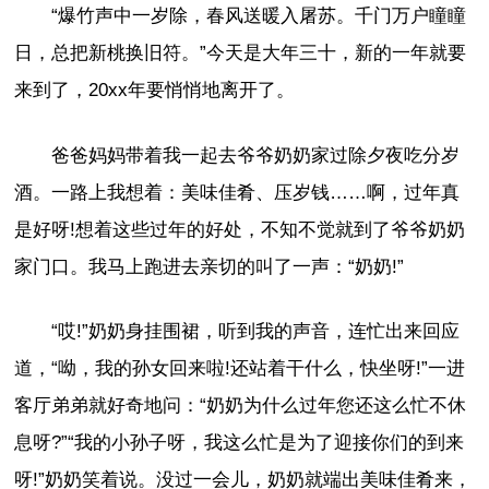
“爆竹声中一岁除，春风送暖入屠苏。千门万户瞳瞳
日，总把新桃换旧符。”今天是大年三十，新的一年就要
来到了，20xx年要悄悄地离开了。
爸爸妈妈带着我一起去爷爷奶奶家过除夕夜吃分岁
酒。一路上我想着：美味佳肴、压岁钱……啊，过年真
是好呀!想着这些过年的好处，不知不觉就到了爷爷奶奶
家门口。我马上跑进去亲切的叫了一声：“奶奶!”
“哎!”奶奶身挂围裙，听到我的声音，连忙出来回应
道，“呦，我的孙女回来啦!还站着干什么，快坐呀!”一进
客厅弟弟就好奇地问：“奶奶为什么过年您还这么忙不休
息呀?”“我的小孙子呀，我这么忙是为了迎接你们的到来
呀!”奶奶笑着说。没过一会儿，奶奶就端出美味佳肴来，