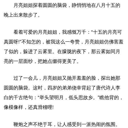
月亮姐姐探着圆圆的脑袋，静悄悄地在八月十五的
晚上出来散步了。
看着可爱的月亮姐姐，我感慨万千：“十五的月亮可
真圆呀!”不知怎的，被我这么一夸赞，月亮姐姐仿佛害羞
了似的，躲进了云雾里。在朦胧的夜下，那云雾如同月
亮的一层面纱，把她点缀得更美了。
过了一会儿，月亮姐姐又抛开羞羞的脸，探出她那
圆圆的脑袋。这时，四岁的弟弟侥幸背起了唐代诗人李
白的千古绝句：“举头望明月，低头思故乡。”瞧他背的，
像模像样，还真滑稽哩!
鞭炮之声不绝于耳，让人感受到一派热闹的氛围。