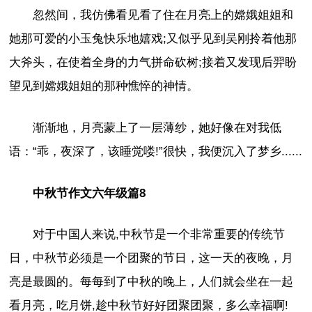
忽然间，我仿佛看见看了住在月亮上的嫦娥姐姐和
她那可爱的小玉兔快乐地嬉戏;又似乎见到吴刚拎着他那
大斧头，在使着全身的力气拼命砍树;接着又发现后羿盼
望见到嫦娥姐姐的那种憔悴的神情。
渐渐地，月亮蒙上了一层薄纱，她好像在对我低
语：“乖，夜深了，该睡觉喽!”很快，我便沉入了梦乡......
中秋节作文六年级篇8
对于中国人来说,中秋节是一个非常重要的传统节
日，中秋节必须是一个团聚的节日，这一天的夜晚，月
亮是最圆的。每每到了中秋的晚上，人们就会坐在一起
看月亮，吃月饼,趁中秋节好好团聚团聚，多么幸福啊!