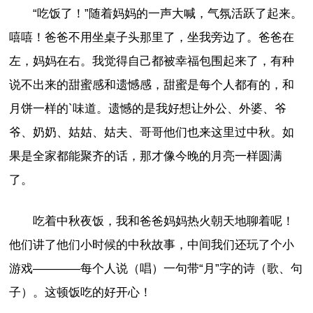
“吃饭了！”随着妈妈的一声大喊，气氛活跃了起来。
嘻嘻！爸爸不用坐桌子头那里了，坐我旁边了。爸爸在
左，妈妈在右。我觉得自己都被幸福包围起来了，有种
说不出来的甜蜜感和遗憾感，甜蜜是每个人都有的，和
月饼一样的`味道。遗憾的是我好想让外公、外婆、爷
爷、奶奶、姑姑、姑夫、哥哥他们也来这里过中秋。如
果是全家都能聚齐的话，那才像今晚的月亮一样圆满
了。
吃着中秋夜饭，我和爸爸妈妈热火朝天地聊着呢！
他们讲了他们小时候的中秋故事，中间我们还玩了个小
游戏————每个人说（唱）一句带“月”字的诗（歌、句
子）。这顿饭吃的好开心！