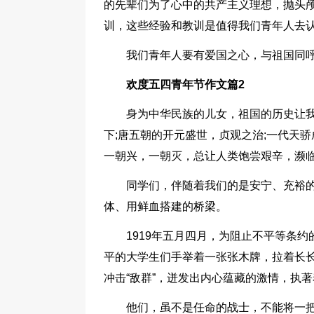
的先辈们为了心中的共产主义理想，抛头
训，这些经验和教训是值得我们青年人去
我们青年人要有爱国之心，与祖国同呼
欢度五四青年节作文篇2
身为中华民族的儿女，祖国的历史让
下;唐五朝的开元盛世，贞观之治;一代天
一朝兴，一朝灭，总让人类饱尝艰辛，濒
同学们，伴随着我们的是安宁、充裕
体、用鲜血搭建的桥梁。
1919年五月四月，为阻止不平等条
平的大学生们手举着一张张木牌，拉着长
冲击“敌群”，迸发出内心蕴藏的激情，执
他们，虽不是任命的战士，不能将一