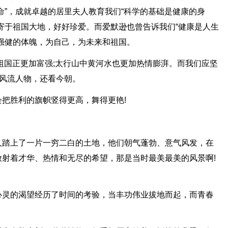
命”，成就卓越的居里夫人教育我们“科学的基础是健康的身
寄于祖国大地，好好珍爱。而爱默逊也曾告诉我们“健康是人生
强健的体魄，为自己，为未来和祖国。
祖国正更加富强;太行山中黄河水也更加热情膨湃。而我们应坚
数风流人物，还看今朝。
把胜利的旗帜竖得更高，舞得更艳!
人踏上了一片一穷二白的土地，他们朝气蓬勃、意气风发，在
射着才华、热情和无尽的希望，那是当时最美最美的风景啊!
心灵的渴望经历了时间的考验，当丰功伟业拔地而起，而青春