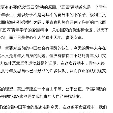
更有必要纪念“五四”运动的原因。“五四”运动首先是一个青年
青年学生、知识分子不是两耳不闻窗外事的书呆子、极利主义
家面临海外列强横行之际，用青春和热血开创了崭新的时代而
“五四”青年学子的爱国精神，关心国家的前途和命运，以天下
一起，而不只是关心个人的狭小天地、贪图安逸。
搏，就要对当前的中国社会有清醒的认知，今天的青年人存在
这不只是青年人自身的问题。但没有信仰并不妨碍青年人用实
西方媒体恶意反华运动就是的证明。在这次行动中，青年人终
大批青年反思自己已经形成的许多认识，从而真正的认识现实
高的理想，莫过于建立一个自由平等、公平公正、幸福和谐的
怎样的距离?这些需要我们青年人自己来找答案。
运动开始沿着中国革命的足迹走到今天。在这条革命征程中，我们