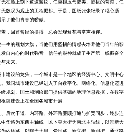
时光在脸上刻下道道皱纹，任重担压弯健美、挺拔的背梁，任
了无数叹为观止的工程掘起。于是，图纸张张纪录了呕心沥
昭示了他们青春的骄傲。
覆盖，回首曾经的拼搏，总会发现鲜花与掌声相伴。
爱一生的规划大旗，当他们用坚韧的情感去培养他们当年的影
人发自内心的时代强音，信任的眼神就成了生产第一线振奋全
史与未来。
城市建设的龙头，一个城市是一个地区的经济中心、文明中心
机。我国城市建设已经进入了向数字化、网络化、信息化迈进
各级规划、国土和测绘部门提供基础的地理信息数据，在数字
础框架建设正在全国各城市开展。
道、后次干道、内环路、外环路廉顾打通与扩宽同步，逐步连
以中华路为东西主轴线，以卜奎大街为南北主轴线，以景新大
路为内环路，以曙光大街、爱国路、新立街、新明街、通北路