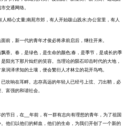
城市交通网络。
有人精心丈量;南苑市郊，有人开始跋山践水;办公室里，有人
法面前，新一代的青年才俊必将承前启后，继往开来。
飘香。春，是绿色，是生命的颜色;春，是季节，是成长的季
，是阳光下那片灿烂的笑容。当理论的陨石叩击时代的大地，
甘泉润泽求知的土壤，便会繁衍人才林立的花开鸟鸣。
，已吹响在耳畔。志存高远的年轻人已经弓上弦、刀出鞘，必
荣、富强的和谐社会。
的节日，在__年前，有一群有志向有理想的青年，为了祖国
争。他们以他们的鲜血，他们的生命，为我们开创了一个新的