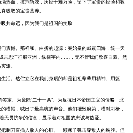
颅洒热血，披荆斩棘，历经千难万险，留下了宝贵的经验和教
认真吸取的宝贵营养。
吸共命运，因为我们是祖国的笑脸!
我们震憾。那祥和、曲折的起源：秦始皇的威震四海，统一天
骄成吉思汗征服亚洲，纵横宇内……，无不管我们欣喜自豪。然
临灾难。
的生活。然伫立它在我们身后的却是祖祖辈辈用精神、用躯
约的签定、为废除“二十一条”、为反抗日本帝国主义的侵略，北
长的横幅，喊出了最高吭的声音。他们摧毁府第，横对刺枪，
著着无畏抗争的信念，显示着对祖国的忠诚与热爱。
把把刺刀直插入敌人的心脏、一颗颗子弹击穿敌人的胸膛。但