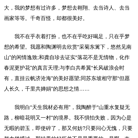
大，我的梦想有过许多，梦想去翱翔、去当诗人、去当
画家等等。千奇百怪，却都很美好。
我不在乎衣着打扮，也不在乎吃好喝足，只在乎梦
想的希望。我愿和陶渊明去欣赏“采菊东篱下，悠然见南
山”的闲情逸致;和龚自珍去证实“落花不是无情物，化作
春泥更护花”的真言天理;与李白共希翼“长风破浪会时
有，直挂云帆济沧海”的美好愿望;同苏东坡相守那“但愿
人长久，千里共婵娟”的思想之情……
我明白“天生我材必有用”，我陶醉于“山重水复疑无
路，柳暗花明又一村”的境界。我不惧怕失败，因为心是
无暇的碧玉，即使碎了，那又何妨?只要问心无愧，只要