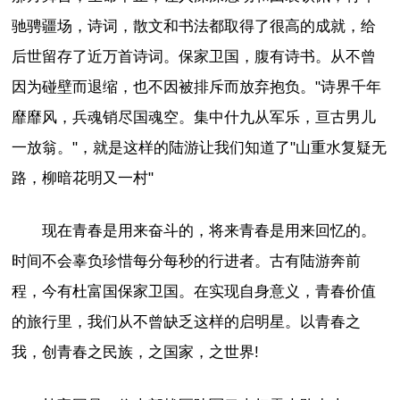
驰骋疆场，诗词，散文和书法都取得了很高的成就，给
后世留存了近万首诗词。保家卫国，腹有诗书。从不曾
因为碰壁而退缩，也不因被排斥而放弃抱负。"诗界千年
靡靡风，兵魂销尽国魂空。集中什九从军乐，亘古男儿
一放翁。"，就是这样的陆游让我们知道了"山重水复疑无
路，柳暗花明又一村"
现在青春是用来奋斗的，将来青春是用来回忆的。
时间不会辜负珍惜每分每秒的行进者。古有陆游奔前
程，今有杜富国保家卫国。在实现自身意义，青春价值
的旅行里，我们从不曾缺乏这样的启明星。以青春之
我，创青春之民族，之国家，之世界!