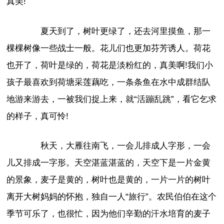
真美!
夏天到了，树叶更绿了，还去河里摸鱼，那一
棵棵树像一些战士一般。花儿们也更加芬芳诱人。荷花
也开了，荷叶是绿的，荷花是淡粉红的，真美啊!我们小
孩子最喜欢到荷塘采莲藕吃，一条条鱼在水中成群结队
地游来游去，一被我们捉上来，就“活蹦乱跳”，看它乞求
的样子，真可怜!
秋天，大雁往南飞，一会儿排成人字形，一会
儿又排成一字形。天空湛蓝湛蓝的，天空下是一片金黄
的景象，麦子是黄的，树叶也是黄的，一片一片的树叶
离开大树妈妈的怀抱，独自一人“旅行”。农民伯伯在这个
季节可乐了，也很忙，因为他们辛勤的汗水培育的麦子