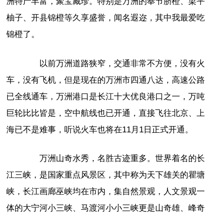
洲特产丰富，聚宝藏珍。特别是万洲的奉节脐橙、梁平
柚子、开县锦橙等久享盛誉，闻名遐迩，其中我最爱吃
锦橙了。
以前万洲道路狭窄，交通非常不方便，没有火
车，没有飞机，但是现在的万洲市四通八达，高速公路
已全线通车，万洲港口是长江十大优良港口之一，万吨
巨轮比比皆是，空中航线也已开通，直接飞往北京、上
海已不是难事，听说火车也将在11月1日正式开通。
万洲山奇水秀，名胜古迹重多。世界着名的长
江三峡，是国家重点风景区，其中称为天下雄关的瞿塘
峡，长江画廊巫峡均在市内，集自然景观，人文景观一
体的大宁河小三峡、马渡河小小三峡更是山奇雄、峰奇