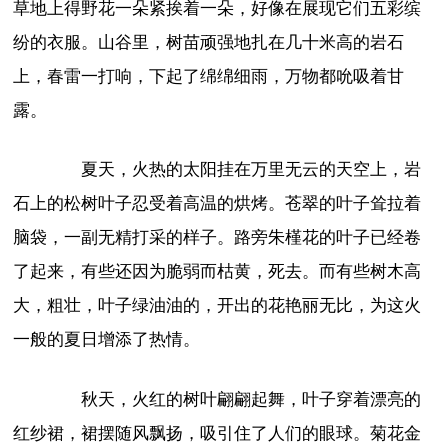
草地上得野花一朵紧挨着一朵，好像在展现它们五彩缤
纷的衣服。山谷里，树苗顽强地扎在几十米高的岩石
上，春雷一打响，下起了绵绵细雨，万物都吮吸着甘
露。
夏天，火热的太阳挂在万里无云的天空上，岩
石上的松树叶子忍受着高温的烘烤。苍翠的叶子耸拉着
脑袋，一副无精打采的样子。路旁朱槿花的叶子已经卷
了起来，有些还因为脆弱而枯黄，死去。而有些树木高
大，粗壮，叶子绿油油的，开出的花艳丽无比，为这火
一般的夏日增添了热情。
秋天，火红的树叶翩翩起舞，叶子穿着漂亮的
红纱裙，裙摆随风飘扬，吸引住了人们的眼球。菊花金