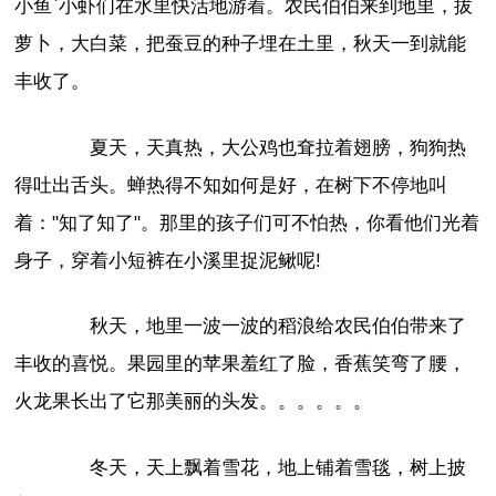
小鱼`小虾们在水里快活地游着。农民伯伯来到地里，拔
萝卜，大白菜，把蚕豆的种子埋在土里，秋天一到就能
丰收了。
夏天，天真热，大公鸡也耷拉着翅膀，狗狗热
得吐出舌头。蝉热得不知如何是好，在树下不停地叫
着："知了知了"。那里的孩子们可不怕热，你看他们光着
身子，穿着小短裤在小溪里捉泥鳅呢!
秋天，地里一波一波的稻浪给农民伯伯带来了
丰收的喜悦。果园里的苹果羞红了脸，香蕉笑弯了腰，
火龙果长出了它那美丽的头发。。。。。。
冬天，天上飘着雪花，地上铺着雪毯，树上披