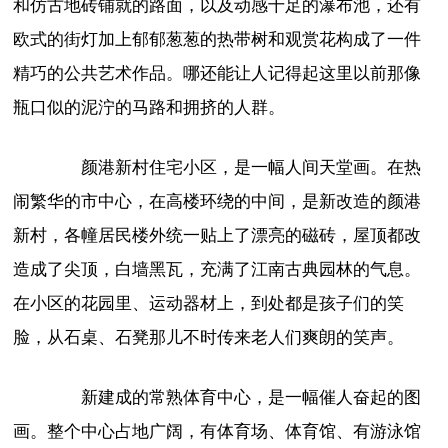
和仿古地砖铺就的路面，以及动感十足的瀑布池，还有
欧式的街灯加上郁郁葱葱的热带树和观赏花构成了一件
精巧的公共艺术作品。哪还能让人记得起这里以前那像
瓶口似的泥泞的马路和拥挤的人群。
颜港新村住宅小区，是一幅人间天堂画。在热
闹繁华的市中心，在高楼环绕的中间，是新改造的颜港
新村，各幢居民楼外统一贴上了漂亮的磁砖，屋顶都改
造成了尖顶，白墙黑瓦，充满了江南古典园林的气息。
在小区的花园里、运动器材上，到处都是孩子们的笑
脸，从石桌、石凳那儿不时传来老人们爽朗的笑声。
新建成的常熟体育中心，是一幅催人奋起的图
画。整个中心占地广阔，有体育场、体育馆、有游泳馆