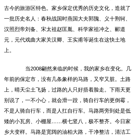
古今的旅游区特色。家乡保定优秀的历史文化，造就了
一批历史名人：春秋战国时燕国大夫郭隗、义十荆轲、
汉照烈帝刘备、宋太祖赵匡胤、科学家祖冲之、郦道
元，元代戏曲大家关汉卿、王实甫等诞生在这快土地
上。
当2008翩然来临的时候，我的家乡在变化。几
年前的保定市，没有几条象样的马路，又窄又脏。土路
上，晴天尘土飞扬，过路的人只好捂着脸走。下雨天更
别说了，一不小心，就会滑一跤，骑自行车的更倒霉，
不是人骑自行车，而是人扛自行车。马路两旁到处是低
矮的小瓦房、小棚屋……横七竖八，极不整齐。今日家
乡大变样。马路是宽阔的油柏大路，干净整洁，清洁工