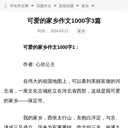
>
>
>
>
学生作文网
话题作文
其他话题
家乡
可爱的家乡作文1000字3篇
时间：
2024-03-21
家乡
04:18:46
可爱的家乡作文1000字1：
作者: 心欣公主
在伟大的祖国地图上，可以看到美丽富饶的河
北省，一座文化古城屹立在河北省西部，这就是我可爱
的家乡——保定市。
我的家乡，西依太行山，东抱白洋淀，与京、
津成三足鼎立。历来为军事重镇，曾北控三关，南通九