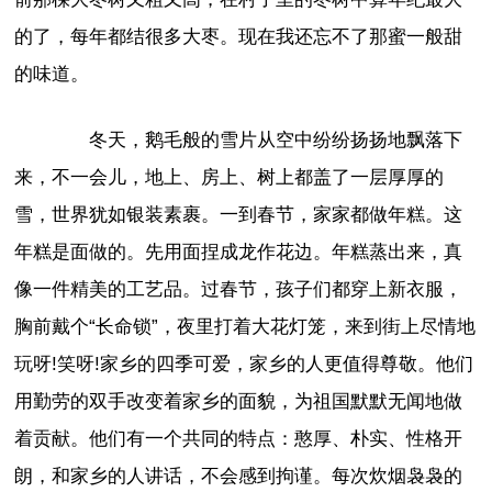
的了，每年都结很多大枣。现在我还忘不了那蜜一般甜
的味道。
冬天，鹅毛般的雪片从空中纷纷扬扬地飘落下
来，不一会儿，地上、房上、树上都盖了一层厚厚的
雪，世界犹如银装素裹。一到春节，家家都做年糕。这
年糕是面做的。先用面捏成龙作花边。年糕蒸出来，真
像一件精美的工艺品。过春节，孩子们都穿上新衣服，
胸前戴个“长命锁”，夜里打着大花灯笼，来到街上尽情地
玩呀!笑呀!家乡的四季可爱，家乡的人更值得尊敬。他们
用勤劳的双手改变着家乡的面貌，为祖国默默无闻地做
着贡献。他们有一个共同的特点：憨厚、朴实、性格开
朗，和家乡的人讲话，不会感到拘谨。每次炊烟袅袅的