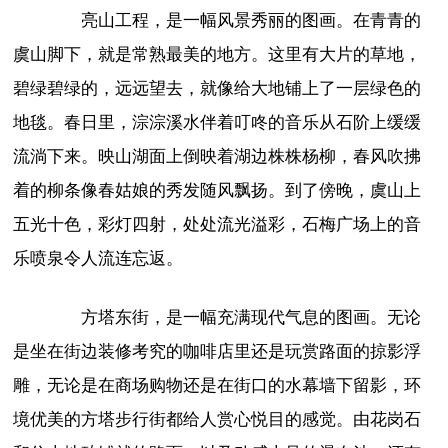
亮山工程，是一幅风景秀丽的图画。在青青的
虞山脚下，就是常熟最美的地方。这里有大片的草地，
碧绿碧绿的，远远望去，就像给大地铺上了一层绿色的
地毯。春日里，淙淙溪水伴着叮咚的音乐从石阶上缓缓
流淌下来。映山湖面上倒映着湖边株株杨柳，春风吹拂
着的柳条像春姑娘的秀发随风飘扬。到了傍晚，虞山上
五光十色，彩灯四射，处处流光溢彩，石梅广场上的音
乐喷泉令人流连忘返。
方塔东街，是一幅充满现代气息的图画。无论
是坐在街边装修考究的咖啡店里还是玩赏路面的掠影浮
雕，无论是在商场购物还是在街口的水幕墙下留影，环
境优美的方塔步行街都给人赏心悦目的感觉。由花岗石