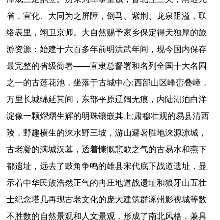
省，宣化、大同为之屏障，倒马、紫荆、龙泉阻溢，联
络表里，翊卫京师。大自然赐予家乡保定得天独厚的旅
游资源：始建于六百多年前明洪武年间，现今国内保存
最完整的省级衙署——直隶总督署和名列全国十大名园
之一的古莲花池，坐落于古城中心;西部山区峰峦叠嶂，
万里长城绵延其间，东部平原辽阔无痕，内陆湖泊白洋
淀像一颗熠熠生辉的明珠镶嵌其上;肃穆壮观的易县清西
陵，野趣横生的涞水野三坡，游山避暑胜地涞源凉城，
古老凝的满城汉墓，透着慷慨悲歌之气的古易水和燕下
都遗址，远去了鼓角争鸣的雄县宋代底下战道遗址，显
示着中华民族浩然正气的冉庄地道战遗址和狼牙山五壮
士纪念塔几再现古老文化的庞大建筑群涿州影视城等数
不胜数的自然景观和人文景观，形成了南北风格，兼具