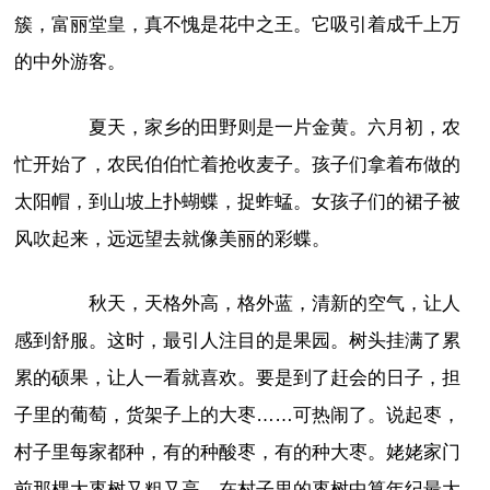
簇，富丽堂皇，真不愧是花中之王。它吸引着成千上万
的中外游客。
夏天，家乡的田野则是一片金黄。六月初，农
忙开始了，农民伯伯忙着抢收麦子。孩子们拿着布做的
太阳帽，到山坡上扑蝴蝶，捉蚱蜢。女孩子们的裙子被
风吹起来，远远望去就像美丽的彩蝶。
秋天，天格外高，格外蓝，清新的空气，让人
感到舒服。这时，最引人注目的是果园。树头挂满了累
累的硕果，让人一看就喜欢。要是到了赶会的日子，担
子里的葡萄，货架子上的大枣……可热闹了。说起枣，
村子里每家都种，有的种酸枣，有的种大枣。姥姥家门
前那棵大枣树又粗又高，在村子里的枣树中算年纪最大