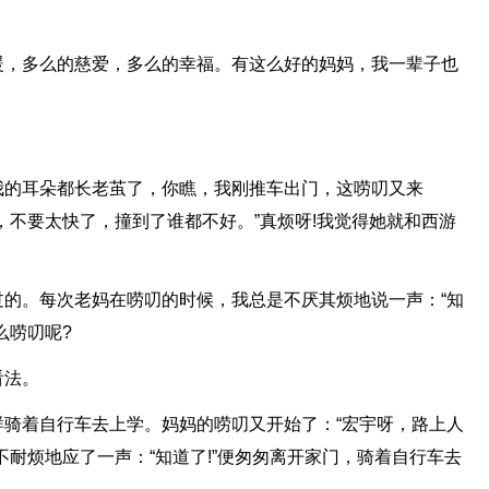
暖，多么的慈爱，多么的幸福。有这么好的妈妈，我一辈子也
我的耳朵都长老茧了，你瞧，我刚推车出门，这唠叨又来
，不要太快了，撞到了谁都不好。”真烦呀!我觉得她就和西游
。
的。每次老妈在唠叨的时候，我总是不厌其烦地说一声：“知
么唠叨呢?
看法。
骑着自行车去上学。妈妈的唠叨又开始了：“宏宇呀，路上人
不耐烦地应了一声：“知道了!”便匆匆离开家门，骑着自行车去