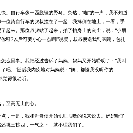
快。自行车像一匹脱缰的野马。突然，“啪”的一声，我不知道
和一位骑自行车的叔叔撞在了一起，我摔倒在地上，一看，手
了起来。那位叔叔站了起来，拍了拍身上的灰尘，说：“小朋
你呀?以后可要小心一点啊!”说罢，叔叔便送我到医院，包扎
怎么回事。我把经过告诉了妈妈。妈妈又开始唠叨了：“我叫
了吧。”随后我内疚地对妈妈说：“妈，都怪我没听你的
然觉得很动听。
洁，至高无上的心。
一点，于是，我和哥哥便开始矶哩咕噜的说来说去。妈妈听了
然还挑三拣四，一气之下，就不理我们了。