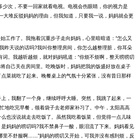
多少次，不要一回家就看电视。电视会伤眼睛，你的视力是
有一大堆反驳妈妈的理由，但我知道，只要我一说，妈妈就会更
。
又开始工作了。我拖着沉重步子走向妈妈，心里暗暗道：“怎么又
到我昨天说的话吗?我叫你整理房间，你怎么越整理脏，你耳朵
有词。我越听越烦，就对妈妈吼道：“你烦不烦啊，整天唠唠叨
的将自己关在房间里。吃晚饭时，妈妈把我的饭盛好放在桌子
了点菜就吃了起来。晚餐桌上的气氛十分紧张，没有昔日那样
子上，我翻了一个身，继续呼呼大睡。突然，我跳了起来，一
忙忙地吃完早餐，领着袋子去老师家补习了。中午，太阳高高
什么也没说就走去吃饭了。虽然我吃着饭菜，但觉得一点儿味
，是妈妈的唠叨吗?我不禁鼻子一酸，眼泪流了下来。妈妈看见
哪里不舒服啊……”妈妈的唠叨又开始，可我并没有感到烦，反