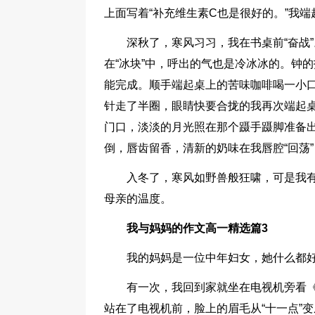
上面写着“补充维生素C也是很好的。”我
深秋了，寒风习习，我在书桌前“奋战
在“冰块”中，呼出的气也是冷冰冰的。钟
能完成。顺手端起桌上的苦味咖啡喝一小
针走了半圈，眼睛快要合拢的我再次端起桌
门口，淡淡的月光照在那个蹑手蹑脚准备
倒，唇齿留香，清新的奶味在我唇腔“回荡
入冬了，寒风如野兽般狂啸，可是我
母亲的温度。
我与妈妈的作文高一精选篇3
我的妈妈是一位中年妇女，她什么都好
有一次，我回到家就坐在电视机旁看
站在了电视机前，脸上的眉毛从“十一点”