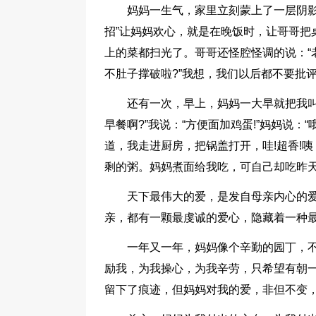
妈妈一生气，家里立刻蒙上了一层阴影
招”让妈妈欢心，就是在晚饭时，让哥哥把
上的菜都扫光了。哥哥还怪腔怪调的说：“
不肚子撑破啦?”我想，我们以后都不要批
还有一次，早上，妈妈一大早就把我叫
早餐啊?”我说：“方便面加鸡蛋!”妈妈说：
道，我走进厨房，把锅盖打开，哇!超香!
剩的粥。妈妈煮面给我吃，可自己却吃昨
天下最伟大的爱，是发自母亲内心的
亲，都有一颗最虔诚的爱心，隐藏着一种
一年又一年，妈妈像个辛勤的园丁，不
励我，为我操心，为我辛劳，只希望有朝
留下了痕迹，但妈妈对我的爱，非但不变