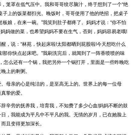
，笼罩在低气压中。我和哥哥绞尽脑汁，终于想到了一个“绝
桌子上的饭菜都扫光。晚饭时，哥哥使用了他的绝招，把桌子
老板娘，在来一碗。”我笑到肚子都疼了。妈妈才说：“你不怕
评妈妈做的菜，也希望妈妈不要在生气，否则，妈妈容易老哦!
醒，说：“林苑，快起床啦!太阳都晒到屁股啦!今天想吃什么
“哦!那你快点起床吧。”我刷洗完后，就闻到了一阵香喷喷的味
咦，怎么还有一个锅，我把另外一个锅打开，里面是一些昨晚吃
天晚上的剩粥。
爱。母亲的心是纯洁的，是至高无上的。世界上的每一位母
最真挚的爱。
辞辛劳的抚养我，培育我，不知费了多少心血!妈妈不断的鼓
一日，我能成为平凡中不平凡的我。无情的岁月，已在她脸上
，而且变得更加深长。