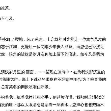
的凉茶。
触不可及。
星移;红了樱桃，绿了芭蕉。十几载的时光能让一位意气风发的
相忘于江湖，更能让一位花季少年步入成熟。而您也已经接近
发丝，眼角的皱纹是岁月在你脸上留下的痕迹。如今又是我为
清浅岁月里的.画面，一一呈现在脑海中：在为我洗那沉重的
哄我睡觉时，那上下跳动的眼皮在不经意中闭合;为了检查我的
，总有莫名的惆怅哽咽住呼吸。
是抱着我，抓着我挣扎的小手，别过脸流泪。我那时连泪都没
消瘦的脸上那双大眼睛总是蒙着一层雾水，您担心爸爸照顾不