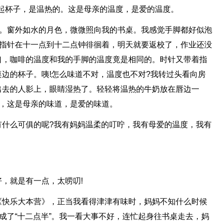
端起杯子，是温热的。这是母亲的温度，是爱的温度。
”。窗外如水的月色，微微照向我的书桌。我感觉手脚都好似泡
的指针在十一点到十二点钟徘徊着，明天就要返校了，作业还没
口，咖啡的温度和我的手脚的温度竟是相同的。时针又带着指
边的杯子。咦!怎么味道不对，温度也不对?我转过头看向房
出去的人影上，眼睛湿热了。轻轻将温热的牛奶放在唇边一
”，这是母亲的味道，是爱的味道。
有什么可俱的呢?我有妈妈温柔的叮咛，我有母爱的温度，我有
，就是有一点，太唠叨!
《快乐大本营》，正当我看得津津有味时，妈妈不知什么时候
变成了“十二点半”。我一看大事不好，连忙起身往书桌走去，妈