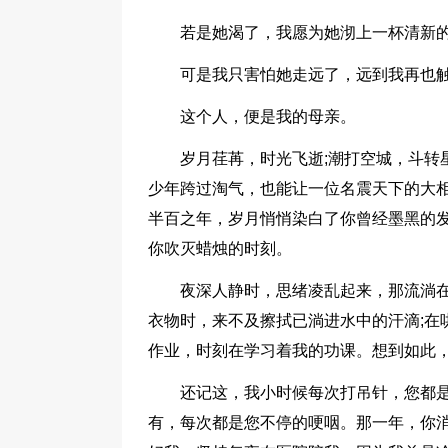
若是她渴了，我愿为她沏上一杯清新
可是我只害怕她走远了，远到我再也
这个人，便是我的母亲。
岁月荏苒，时光飞逝;潮打空城，斗转
少年跨过淘气，也能让一位名震天下的大
半百之年，岁月悄悄染白了你曾经墨黑的
你吹灭蜡烛的时刻。
夜深人静时，思绪凌乱起来，那流淌在
衣物时，来不及擦拭已淌进水中的汗滴;在
作业，时刻在学习着我的功课。想到如此
还记这，我小时候每次打吊针，您都
有，每次都是您不停的哽咽。那一年，你