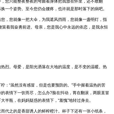
冷，您只能整夜整夜的弯曲着身体把我放在怀里，还不敢翻
再换一个姿势。至今您仍会腰疼，也许就是那时落下的病吧。
着您，您就像一把大伞，为我遮风挡雨，您就像一盏明灯，指
鞭策着我奋勇前进。母亲，您是我心中永远的依恋，是我永恒
的热烈。母爱，是阳光洒落在大地的温度，是不变的温暖。热
。
咛：“虽然没有感冒，但是也要预防的。”手中握着温热的苦
待的表情下一饮而尽，怎么办?脸在抖动，胃在翻滚，两眼直冒
大半瓶，在妈妈疑惑的表情下，“羞愧”地转过身去。
取而代之的是香甜诱人的鲜榨橙汁。杯子下还有一张小纸条，