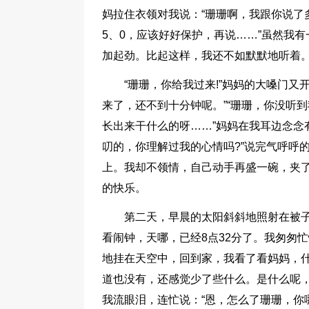
妈拉住衣领对我说：“珊珊啊，我跟你说了
5、0，应该好好保护，再说……”虽然我
加起劲。比起这样，我还不如默默地听着
“珊珊，你给我过来!”妈妈的大嗓门
来了，还不到十分钟呢。”“珊珊，你没听
长出来干什么的呀……”妈妈在我耳边念念
叨的，你理解过我的心情吗?”说完气呼呼
上。我却不领情，自己动手再盛一碗，夹
的快乐。
第二天，早晨的太阳斜斜地照射在被
看闹钟，天哪，已经8点32分了。我匆匆
地挂在天空中，回到家，我看了看妈妈，
道也没有，还感觉少了些什么。是什么呢
我流眼泪，连忙说：“恩，怎么了珊珊，你