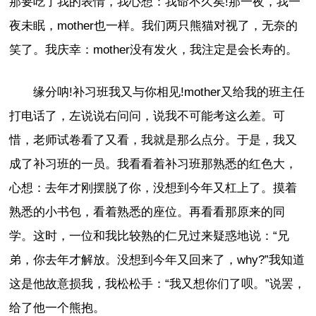
那要吃了我的表情，我心想：我命不久矣!那一夜，我一
夜未眠，mother也一样。我们两只熊猫对视了，无奈的
笑了。我庆幸：mother没有发火，我注定是会长寿的。
缘分呐!补习班我又与你相见!mother又给我的班主任
打电话了，左说说右问问，说我不可能考这么差。可
惜，老师试卷看了又看，我就是那么点分。于是，我又
成了补习班的一员。我看看着补习班那熟悉的红色大，
心想：去年才刚摆脱了你，没想到今年又杠上了。摸着
熟悉的小书包，看着熟悉的座位。再看看那原来的同
学。这时，一位和我比较熟的仁兄过来疑惑地说：“兄
弟，你去年才解放。没想到今年又回来了，why?”我知道
这是他故意损我，我松松手：“我又想你们了呗。”说罢，
给了他一个熊抱。