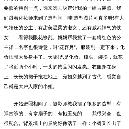
要照的特别一点，选来选去决定让我拍一组古装照。我
们跟着化妆师来到了造型间。哇!造型图片可真多呀!有大
气端庄的公主，有甜美温柔的淑女，还有威武神气的侠
女——看得我眼花缭乱。妈妈帮我挑了一套粉红色的公
主裙，名字也很诗意，叫“花容月”。服装刚一定下来，化
妆师就大显身手了。天哪!光是化妆、梳头、装扮，就花
了将近两个小时，一头的饰品闪闪发亮。衣服穿在身
上，长长的裙子拖在地上，宛如穿越到了古代，感觉自
己就是大户人家的小姐。
开始进照相间了，摄影师教我摆了很多的造型：有
弹古筝的，有拿扇子的，有抱玉兔的——我很兴奋，也
很配合。背景墙上的景物好像活了一样：小树又长出了