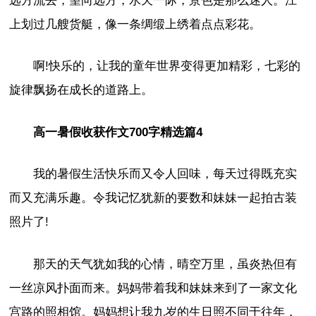
远方流去，望向远方，水天一际，景色是那么迷人。江
上划过几艘货艇，像一条绸缎上绣着点点彩花。
啊!快乐的，让我的童年世界变得更加精彩，七彩的
旋律飘扬在成长的道路上。
高一暑假收获作文700字精选篇4
我的暑假生活快乐而又令人回味，每天过得既充实
而又充满乐趣。令我记忆犹新的要数和妹妹一起拍古装
照片了!
那天的天气犹如我的心情，晴空万里，虽炎热但有
一丝凉风扑面而来。妈妈带着我和妹妹来到了一家文化
宫路的照相馆。妈妈想让我九岁的生日照不同于往年，