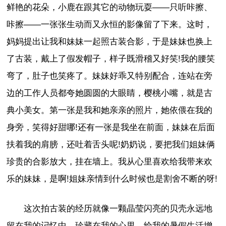
鲜艳的花朵，小鹿在跟其它的动物玩耍——只听咔擦、
咔擦——一张张生动而又永恒的影像留了下来。这时，
妈妈提出让我和妹妹一起照古装合影，于是妹妹也换上
了古装，戴上了假发帽子，样子既滑稽又好笑!我的腰笑
弯了，肚子也笑疼了。妹妹好乖又特别配合，连站在旁
边的工作人员都夸她圆圆的大眼睛，樱桃小嘴，就是古
典小美女。第一张是我和她亲亲的照片，她依偎在我的
身旁，笑得好甜哪!还有一张是我坐在前面，妹妹在后面
扶着我的肩膀，还吐着舌头呢!奶奶说，要把我们姐妹俩
珍贵的合影放大，挂在墙上。我从心里喜欢给我带来欢
乐的妹妹，是啊!姐妹亲情到什么时候也是割舍不断的呀!
这次拍古装的经历就像一颗晶莹闪亮的贝壳永远地
留在我的记忆中，珍藏在我的心里，给我的暑假生活增