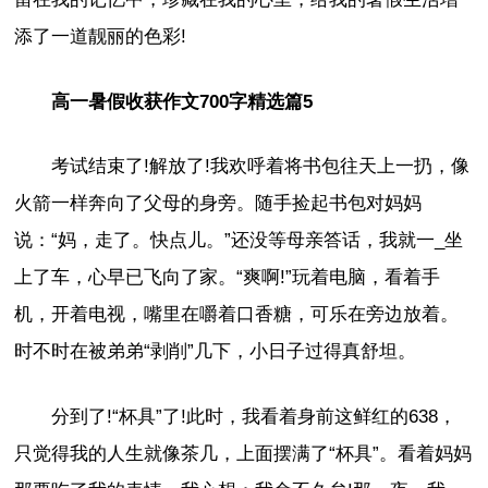
添了一道靓丽的色彩!
高一暑假收获作文700字精选篇5
考试结束了!解放了!我欢呼着将书包往天上一扔，像
火箭一样奔向了父母的身旁。随手捡起书包对妈妈
说：“妈，走了。快点儿。”还没等母亲答话，我就一_坐
上了车，心早已飞向了家。“爽啊!”玩着电脑，看着手
机，开着电视，嘴里在嚼着口香糖，可乐在旁边放着。
时不时在被弟弟“剥削”几下，小日子过得真舒坦。
分到了!“杯具”了!此时，我看着身前这鲜红的638，
只觉得我的人生就像茶几，上面摆满了“杯具”。看着妈妈