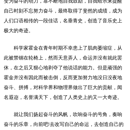
变为奋斗的动力，靠不断地自我鼓励，自我暗示来提醒
自己时刻不忘努力奋斗，最终取得了斐然的成绩，成为
人们口语相传的一段佳话，名垂青史，创造了音乐史上
极大的奇迹。
科学家霍金在青年时期不幸患上了肌肉萎缩症，从
此被禁锢在轮椅上，然而天意弄人，命运并没有就此罢
休，在之后又狠心地剥夺了他说话的能力。但是顽强的
霍金并没有因此而被击倒，反而更加努力地没日没夜地
奋斗、拼搏，对科学界和物理界做出了巨大的贡献，闻
名遐迩，名誉满天下，创造了人类史上的又一大奇迹。
就让我们扬起奋斗的风帆，吹响奋斗的号角，奏响
奋斗的乐章，向前吧!去改写自己的命运，去创造自己的