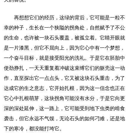
再想想它们的经历，这绿的背后，它可能是一粒不
幸的种子，生长在一个狭隘的拐角处，自然赋予了不公
的生命，也许被一块石头覆盖，被孤立着。它睛开眼就
是一片漆黑，但它不屈向上，因为它心中有一个梦想，
一个奋斗目标，就是接受阳光的洗礼。于是它在胚胎中
使劲挣扎，一天天重复着冲破这束缚它们的躯壳这一动
作，直至探出它一点点头，它又被这块石头重击，为了
达成它的生之意志，它开始扎根，因为这一信念也正在
它心中扎根萌芽，这块拐角可能没有水分，于是它向更
深的深处延伸，这一路上，它可能受到地下虫类的啃食
袭击，但它永远不气馁，无论石头的如何刁难，还是地
下的寒冷，都没能打垮它。