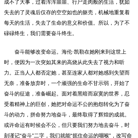
成不了大事，过着浑浑噩噩、行尸走肉般的生活，犹如
失去的了灵魂后仅存的空空如也的躯壳，机械地重复着
每天的生活，失去了生命的意义和价值。所以，为了不
碌碌终生，我们需要奋斗终生。
奋斗能够改变命运。海伦·凯勒在她刚来到这世上
时，便因为一次突如其来的高烧从此失去了视力和听
力。正当人人都否定她，甚至连家人都对她感到失望而
无奈，准备放弃时，一个顽强的生命不甘示弱，开始了
奋斗的征途，准备崛起。面对着黑暗而寂寞的世界，忍
受着精神上的巨创，她把对命运不公的抱怨转化为了奋
斗的动力，拼命努力地奋斗，最终取得了辉煌的成就。
或许命运有时候会不公，但只要我们努力地去奋斗，时
刻谨记“奋斗”二字，我们就能“扼住命运的咽喉”，改写命