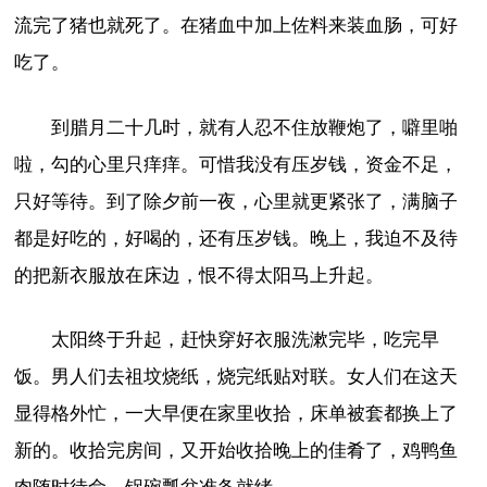
流完了猪也就死了。在猪血中加上佐料来装血肠，可好
吃了。
到腊月二十几时，就有人忍不住放鞭炮了，噼里啪
啦，勾的心里只痒痒。可惜我没有压岁钱，资金不足，
只好等待。到了除夕前一夜，心里就更紧张了，满脑子
都是好吃的，好喝的，还有压岁钱。晚上，我迫不及待
的把新衣服放在床边，恨不得太阳马上升起。
太阳终于升起，赶快穿好衣服洗漱完毕，吃完早
饭。男人们去祖坟烧纸，烧完纸贴对联。女人们在这天
显得格外忙，一大早便在家里收拾，床单被套都换上了
新的。收拾完房间，又开始收拾晚上的佳肴了，鸡鸭鱼