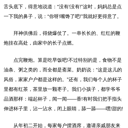
舌头底下，得意地说道：“没有!没有!”这时，妈妈总是点
一下我的鼻子，说：“你呀!嘴馋了吧!”我就好更得意了。
拜神供佛后，得烧爆仗了。一串长长的、红红的鞭
炮挂在高处，由家中的长子点燃。
点完鞭炮。算是吃早饭吧!不过特别的是，食物不是
油条、粥之类的，而全都是斋菜。奶奶说：“这是这儿的
风俗，家家户户都是这样的。”还有，我们每个人的杯子
里都有红茶，茶里放一颗枣子。我们小孩子，都学爷爷
品酒那样：端起杯子，闻一闻——香!有时我们把手指头
伸进杯子里，沾一沾水，闭上眼睛，舔一舔——嘿!甜的!
从年初二开始，每家每户摆酒席，邀请亲戚朋友来