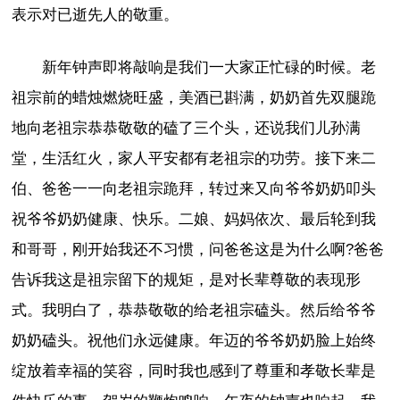
表示对已逝先人的敬重。
新年钟声即将敲响是我们一大家正忙碌的时候。老
祖宗前的蜡烛燃烧旺盛，美酒已斟满，奶奶首先双腿跪
地向老祖宗恭恭敬敬的磕了三个头，还说我们儿孙满
堂，生活红火，家人平安都有老祖宗的功劳。接下来二
伯、爸爸一一向老祖宗跪拜，转过来又向爷爷奶奶叩头
祝爷爷奶奶健康、快乐。二娘、妈妈依次、最后轮到我
和哥哥，刚开始我还不习惯，问爸爸这是为什么啊?爸爸
告诉我这是祖宗留下的规矩，是对长辈尊敬的表现形
式。我明白了，恭恭敬敬的给老祖宗磕头。然后给爷爷
奶奶磕头。祝他们永远健康。年迈的爷爷奶奶脸上始终
绽放着幸福的笑容，同时我也感到了尊重和孝敬长辈是