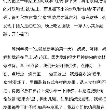
们先把上一年贴上的对联和“红钱”撕下来，再用浆糊把信
的对联和“红钱”粘上。而且撕下来的对联和“红钱”不得乱
丢，得将它放在“聚宝盆”里烧尽才算吉利。做完这些，会
发现手指头是红红的。晚上吃团圆饭，一家大小其乐融
融，开心极了!
等到年初一(也就是新年的第一天)，奶奶、婶婶、妈
妈和我得在早上5点起床。因为我们得为拜神供佛的食材
做准备。早上6点多，我们开始拜神供佛。点神灯、上
香、点蜡烛、烧元宝……做完这些，我最喜欢的“糖果
盒”就登场了。里面装着各式各样的糖果，诱人食欲啊!不
过，得把它放在神台上先供奉一下神佛。我总是把收偷
偷放进“糖果盒”里，掏出几颗。如果妈妈没发现，我就把
糖果都吞下肚子啦!如果被发现了，我就立即把糖果藏在