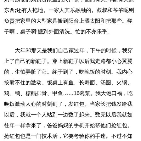
东西;还有人拖地。一家人其乐融融的。叔叔和爷爷呢则
负责把家里的大型家具搬到阳台上晒太阳和把那些。凳
子啊，桌子啊!搬到外面清洗。忙的不亦乐乎。
大年30那天是我们自己家过年，下午的时候，我穿
上了自己的新鞋子。穿上新鞋子以后我走路都小心翼翼
的，生怕弄脏了它。终于到了，吃晚饭的时刻。我内心
按耐不住的激动。饭桌上有鱼、长寿面、汤圆、火锅、
鸡、鸭、糖醋排骨、甲鱼……16碗菜。我大饱口福，吃
晚饭激动人心的时刻到了，发红包。当家长把钱发给我
以后，我就一个人站到一边数了起来。数完以后我就如
往年一样拿来了，爸爸妈妈的手机开始帮他们抢红包。
抢红包也是一门技术活，它要考验你的手速。不过不知