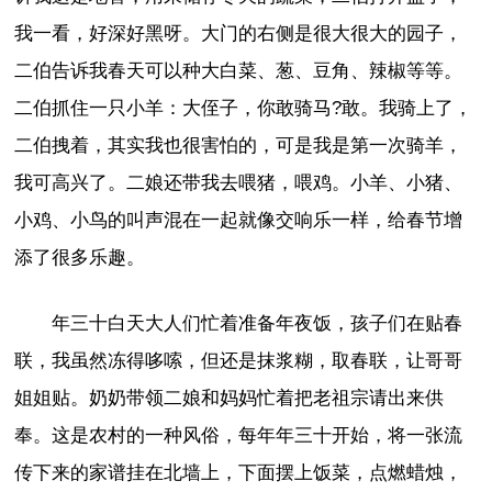
我一看，好深好黑呀。大门的右侧是很大很大的园子，
二伯告诉我春天可以种大白菜、葱、豆角、辣椒等等。
二伯抓住一只小羊：大侄子，你敢骑马?敢。我骑上了，
二伯拽着，其实我也很害怕的，可是我是第一次骑羊，
我可高兴了。二娘还带我去喂猪，喂鸡。小羊、小猪、
小鸡、小鸟的叫声混在一起就像交响乐一样，给春节增
添了很多乐趣。
年三十白天大人们忙着准备年夜饭，孩子们在贴春
联，我虽然冻得哆嗦，但还是抹浆糊，取春联，让哥哥
姐姐贴。奶奶带领二娘和妈妈忙着把老祖宗请出来供
奉。这是农村的一种风俗，每年年三十开始，将一张流
传下来的家谱挂在北墙上，下面摆上饭菜，点燃蜡烛，