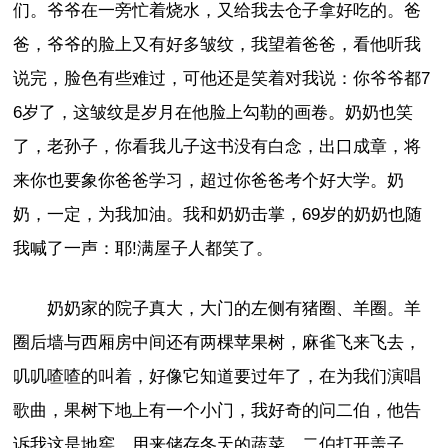
们。爷爷在一旁忙着烧水，又给我去仓子拿好吃的。爸
爸，爷爷的脸上又有好多皱纹，我望着爸爸，看他听我
说完，脸色有些难过，可他还是笑着对我说：你爷爷都7
6岁了，这皱纹是岁月在他脸上勾勒的画卷。奶奶也笑
了，老孙子，你看我儿子这书没有白念，出口成章，将
来你也要象你爸爸学习，超过你爸爸考个好大学。奶
奶，一定，为我加油。我和奶奶击掌，69岁的奶奶也随
我喊了一声：耶!满屋子人都笑了。
奶奶家的院子真大，大门的左侧有猪圈、羊圈。羊
圈后墙与西厢房中间还有两棵苹果树，麻雀飞来飞去，
叽叽喳喳的叫着，好像它知道要过年了，在为我们演唱
歌曲，果树下地上有一个小门，我好奇的问二伯，他告
诉我这是地窖，用来储存冬天的蔬菜，二伯打开盖子，