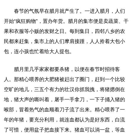
春节的气氛早在腊月就产生了。一进入腊月，人们
开始“疯狂购物”，置办年货。腊月的集市便是卖蔬菜、干
果和衣服等小贩的发财之日。每到集日，四邻八乡的农
民都来赶集，集市上的人们摩肩接踵，人人拎着大包小
包，连小孩也忙着给大人提包。
腊月里几乎家家都要杀猪，以便在春节时招待客
人。那精心喂养的大肥猪被赶出了圈门，赶到一个比较
空旷的地儿，三五个有力的壮汉你抓我拽，将猪摁倒在
地，猪大声的嘶叫着，屠手一手拿刀，一下子捅入猪的
喉部，冒着热气的血顺着刀子流了出来。精心喂养了一
年的年猪，要充分利用，就连血都认为是好东西，白流
了可惜，便用盆子把血接下来。猪血可以淌一盆，等血