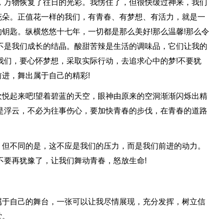
，万物恢复了往日的光彩。我愣住了，但很快缓过神来，我们
花朵。正值花一样的我们，有青春、有梦想、有活力，就是一
钥匙。纵横悠悠十七年，一切都是那么美好!那么温馨!那么令
不是我们成长的结晶。酸甜苦辣是生活的调味品，它们让我的
我们，要心怀梦想，采取实际行动，去追求心中的梦!不要犹
进，舞出属于自己的精彩!
悦起来吧!望着碧蓝的天空，眼神由原来的空洞渐渐闪烁出精
是浮云，不必为往事伤心，要加快青春的步伐，在青春的道路
，但不同的是，这不应是我们的压力，而是我们前进的动力。
不要再犹豫了，让我们舞动青春，怒放生命!
属于自己的舞台，一张可以让我尽情展现，充分发挥，树立信
堂。