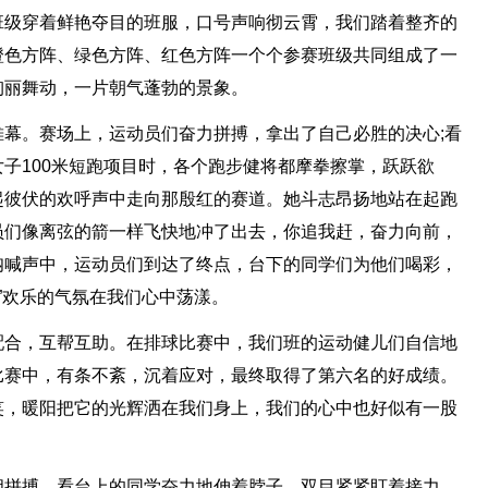
班级穿着鲜艳夺目的班服，口号声响彻云霄，我们踏着整齐的
橙色方阵、绿色方阵、红色方阵一个个参赛班级共同组成了一
绚丽舞动，一片朝气蓬勃的景象。
幕。赛场上，运动员们奋力拼搏，拿出了自己必胜的决心;看
子100米短跑项目时，各个跑步健将都摩拳擦掌，跃跃欲
起彼伏的欢呼声中走向那殷红的赛道。她斗志昂扬地站在起跑
员们像离弦的箭一样飞快地冲了出去，你追我赶，奋力向前，
呐喊声中，运动员们到达了终点，台下的同学们为他们喝彩，
”欢乐的气氛在我们心中荡漾。
配合，互帮互助。在排球比赛中，我们班的运动健儿们自信地
比赛中，有条不紊，沉着应对，最终取得了第六名的好成绩。
笑，暖阳把它的光辉洒在我们身上，我们的心中也好似有一股
相拼搏，看台上的同学奋力地伸着脖子，双目紧紧盯着接力