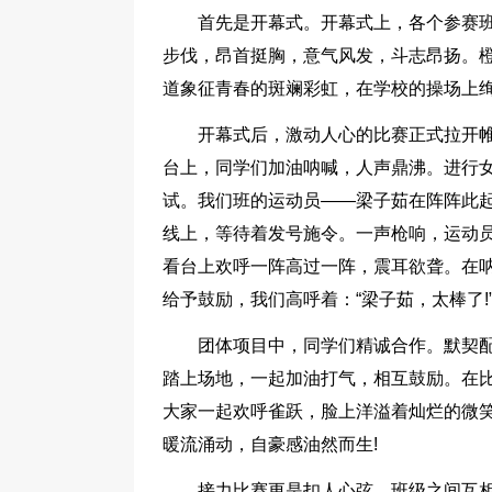
首先是开幕式。开幕式上，各个参赛
步伐，昂首挺胸，意气风发，斗志昂扬。
道象征青春的斑斓彩虹，在学校的操场上
开幕式后，激动人心的比赛正式拉开帷
台上，同学们加油呐喊，人声鼎沸。进行女
试。我们班的运动员——梁子茹在阵阵此
线上，等待着发号施令。一声枪响，运动
看台上欢呼一阵高过一阵，震耳欲聋。在
给予鼓励，我们高呼着：“梁子茹，太棒了!
团体项目中，同学们精诚合作。默契
踏上场地，一起加油打气，相互鼓励。在
大家一起欢呼雀跃，脸上洋溢着灿烂的微
暖流涌动，自豪感油然而生!
接力比赛更是扣人心弦，班级之间互