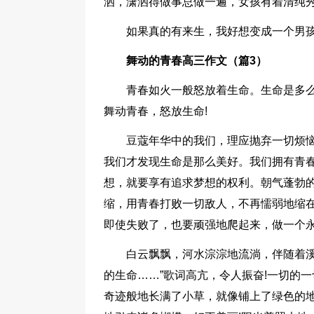
洒，潇洒得做事总做一遍，女孩有着清纯
如果真的有来生，我好想变成一个男
舞动的青春高三作文（篇3）
青春如火一般怒放着生命。生命是多
舞动青春，怒放生命!
豆蔻年华中的我们，理应抛弃一切烦
我们才发现生命是那么美好。我们拥有青
想，就要享有追求梦想的权利。朝气蓬勃的
缩，用青春打败一切敌人，不再懦弱地缩在
即使失败了，也要顽强地爬起来，做一个永
白云飘飘，河水淙淙地流淌，伴随着溪
的生命……”歌词高亢，令人振奋!一切的
奇迹般地长满了小草，就像铺上了绿色的地