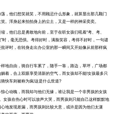
游荡，他们想笑就笑，不用顾忌什么形象，就算显出那几颗门
大笑。浑身起来拍拍身上的尘土，又是一样的神采奕奕。
缩，他们总是勇敢地向前，至于在听女孩们吼着“考、考、
”时，毫无恐惧。考得好时，满脸笑容，考得不好时，一句谴
受批评时，在转身走出办公室的那一瞬间又开始像从前那样疯
一样地自由，骑自行车累了，随手一靠，路边，草坪，广场都
躺着，合上双眼享受清新的空气，而女孩却不能!女孩最多只
骑快车则被称为疯!这是什么世道?
多惊心动魄，而我却与他们无缘，谁让我是一个非男孩的女孩
美。女孩在伤心时可以放声大哭，而男孩则只能自己这样默默地
细心地发现差漏，而男孩则比较大意，或许是因为他们太潇