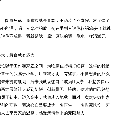
。
雾，阴雨狂飙，我喜欢就是喜欢，不伪装也不虚假。对了错了
心的泪，唱一支悲壮的歌，别在乎别人说你软弱;高兴了就跳
人说你不成熟，我就是我，原汁原味的我，像水一样清澈无
多大，舞台就有多大。
天忙碌于工作和家庭之间，为吃穿住行精打细算。这样的我是
一辈子的我属于小学。后来我才明白有些事并不像想象的那么
未来提前规划。后来我就设想自己成为IT大亨，我想要自己
东西才最能让人感到新鲜，创新是无止境的。这时的自己好想
想属于初中。迈入高中，就似步入地狱，面对一次次失败和家
死别的煎熬，我决心自己要成为一名医生，一名救死扶伤、艺
的人去享受家的温馨，感受亲情带来的无限魅力。