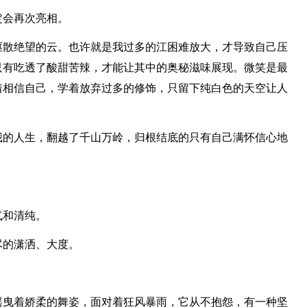
定会再次亮相。
驱散绝望的云。也许就是我过多的江困难放大，才导致自己压
只有吃透了酸甜苦辣，才能让其中的奥秘滋味展现。微笑是最
着相信自己，学着放弃过多的修饰，只留下纯白色的天空让人
我的人生，翻越了千山万岭，归根结底的只有自己满怀信心地
气和清纯。
尽的潇洒、大度。
摇曳着娇柔的舞姿，面对着狂风暴雨，它从不抱怨，有一种坚