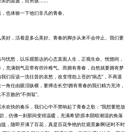
秀美的面庞，而男孩……
孩，也体验一下他们非凡的青春。
么美好，活着是多么美好。青春的脚步从来不会停止。我们要
恼与忧愁，以乐观豁达的心态直面人生，正视生命。恍惚间，
春，充满朝气且带有些许稚气。而拥有青春，自然就要拥有梦
我们应该一洗往昔的哀愁，改变埋怨上苍的“病态”，不再退
一角任由眼泪纵横，要搏击长空!拥有青春的我们精力充沛，
不言败的“不倒翁”。
水欢快的奏乐，我们心中不禁响起了青春之歌：“我想要怒放
一切，仿佛一刹那间变得温暖，充满希望!原本阴暗潮湿的角落
毯，随即开满了百花，真是百花争艳的壮观景象啊!还时不时