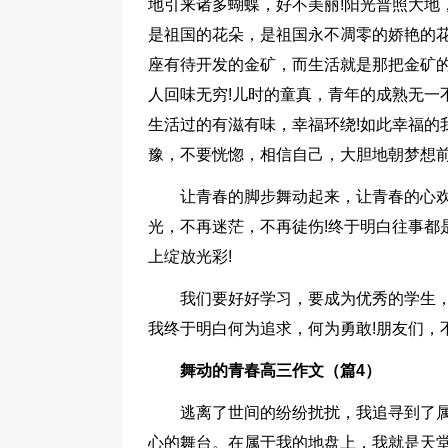
地引来诸多蝴蝶，好不美丽!阳光普照大地
是祖国的花朵，是祖国永不凋零的娇艳的
座有待开发的金矿，而生活就是那把金矿的
人回味无穷!儿时的童真，青年的成熟无一
生活过的有滋有味，幸福环绕!如此幸福的
豫，不要恍惚，相信自己，大胆地朝梦想前
让青春的脚步舞动起来，让青春的心欢
光，不再迷茫，不再徒伤!终于明白往事都
上绽放光彩!
我们要好好学习，要成为优秀的学生
我终于明白何为追求，何为勇敢!朋友们，
舞动的青春高三作文（篇4）
逃离了世间的纷纷扰扰，我追寻到了
心的舞台。在属于我的地盘上，我就是天