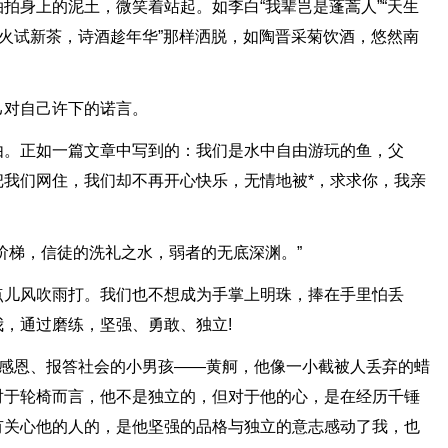
拍身上的泥土，微笑着站起。如李白“我辈岂是蓬蒿人”“天生
新火试新茶，诗酒趁年华”那样洒脱，如陶晋采菊饮酒，悠然南
己对自己许下的诺言。
由。正如一篇文章中写到的：我们是水中自由游玩的鱼，父
我们网住，我们却不再开心快乐，无情地被*，求求你，我亲
阶梯，信徒的洗礼之水，弱者的无底深渊。”
点儿风吹雨打。我们也不想成为手掌上明珠，捧在手里怕丢
，通过磨练，坚强、勇敢、独立!
的感恩、报答社会的小男孩——黄舸，他像一小截被人丢弃的蜡
对于轮椅而言，他不是独立的，但对于他的心，是在经历千锤
有关心他的人的，是他坚强的品格与独立的意志感动了我，也