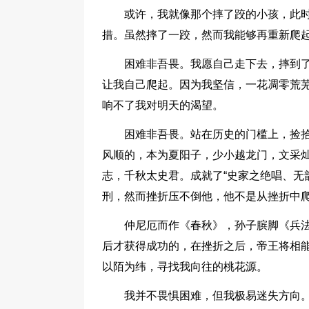
或许，我就像那个摔了跤的小孩，此
措。虽然摔了一跤，然而我能够再重新爬
困难非吾畏。我愿自己走下去，摔到
让我自己爬起。因为我坚信，一花凋零荒芜
响不了我对明天的渴望。
困难非吾畏。站在历史的门槛上，捡
风顺的，本为夏阳子，少小越龙门，文采
志，千秋太史君。成就了“史家之绝唱、无
刑，然而挫折压不倒他，他不是从挫折中爬
仲尼厄而作《春秋》，孙子膑脚《兵法
后才获得成功的，在挫折之后，帝王将相能
以陌为纬，寻找我向往的桃花源。
我并不畏惧困难，但我极易迷失方向