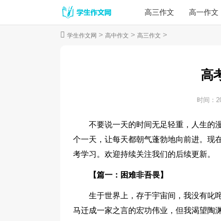
高三作文
高一作文
>
>
>
学生作文网
高中作文
高三作文
高
时间：
2
不要说一天的时间无足轻重，人生的漫
个一天，让每天都朝气蓬勃地向前进。现
考学习。欢迎持续关注我们的后续更新。
【篇一：困难非吾畏】
生于世界上，存于宇宙间，我没有叱
马迁成一家之言的宏功伟业，但我渴望陶