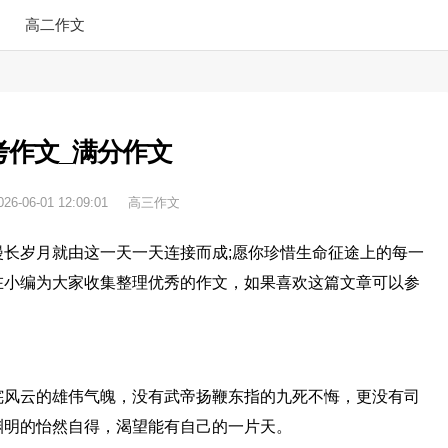
高二作文
考作文_满分作文
026-06-01 12:09:01
高三作文
长岁月就由这一天一天连接而成;愿你珍惜生命征途上的每一
在小编为大家收集整理优秀的作文，如果喜欢这篇文章可以参
咤风云的雄伟气魄，没有武帝扬鞭东指的九死不悔，更没有司
渊明的怡然自得，渴望能有自己的一片天。