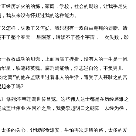
时正经历炉火的冶炼，家庭，学校，社会的期盼，让我手足失
起，我从来没有怀疑过我的这种能力。
了又怎样，失败了又何妨。我只想有一双自由翱翔的翅膀。请
不了整个春天;一星陨落，暗淡不了整个宇宙，一次失败，影
拾一枚枚成功的贝壳，上面写满了挫折，没有人的一生是一帆
灿华星，铁笔铸英魂。腐刑焉能动，浩志岂自沦，不负男儿
韵之离*”的他在监狱里过着非人的生活，遭受了人甚耻之的宫
起来了吗?
》修列;不韦迁蜀世传吕览。这些伟人达士都是在历经磨难之
成盖世伟业;在困难之后，我要擎起明日之朝阳，以经为径，
。太多的关心，让我寝食难安，生怕再次走错的路，太多的爱