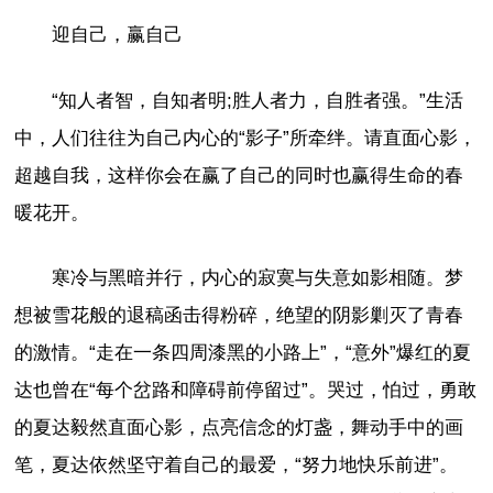
迎自己，赢自己
“知人者智，自知者明;胜人者力，自胜者强。”生活
中，人们往往为自己内心的“影子”所牵绊。请直面心影，
超越自我，这样你会在赢了自己的同时也赢得生命的春
暖花开。
寒冷与黑暗并行，内心的寂寞与失意如影相随。梦
想被雪花般的退稿函击得粉碎，绝望的阴影剿灭了青春
的激情。“走在一条四周漆黑的小路上”，“意外”爆红的夏
达也曾在“每个岔路和障碍前停留过”。哭过，怕过，勇敢
的夏达毅然直面心影，点亮信念的灯盏，舞动手中的画
笔，夏达依然坚守着自己的最爱，“努力地快乐前进”。