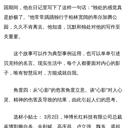
国期间，他在日记里写下了这样一句话：“独处的感觉真
是妙极了。”他常常踽踽独行于柏林宽阔的蒂尔加腾公
园，久久不肯离去。他知道，沉默和独处对他的写作至
关重要。
这个故事可以作为典型事例运用，也可以单单引述
贝克特的名言。现实生活中，每个人都要面对内心的影
子，唯有智慧应对，方能成就自我。
角度四：从“心影”的危害角度立意。谈“心影”对人心
灵、精神的伤害及导致的结果，由此引起人们的思考。
选材小贴士： 3月2日，坤博长红科技有限公司总裁
崔博割腕自杀。金利斌、高庆昌、卢立强、魏东、裘祖