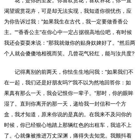
花，是你的至爱。你喜欢赏花，喜欢养花，你一直
渴望观赏花卉，可是却无法实现，我知道你很忧伤，应
为你告诉过我："如果我生在古代，我一定要做香香公
主。""香香公主"在你心中一定占据很高地位吧，有时候
我还会耍耍来说："那我就做你的贴身奴婢好了。"然后两
个人就会傻傻地相视而笑。几曾花气轻红，能与汝共度?
记得离别的前两天，你怯生生地问我："如果我们不
在一起，我们还是好朋友吗?"我不以为然地回答你：如
果真有那么一天，我会记恨你一辈子。"那时，你的眼眸
湿了。直到你离开的那一天，递给我一封信和一个方
盒，我才知道，原来你说的是真的。在我来不及问你的
时候，你已经狠心地踏上那辆红色的出租车，我追不上
了。心就像被推进万丈深渊，痛得失去知觉。我颤抖着