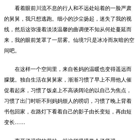
看着眼前川流不息的行人和不远处站着的一脸严肃
的舅舅，我只想逃跑。细小的沙尘扬起，迷失了我的视
线，然后这弥漫着淡淡温馨的曲调便不知从何处蔓延而
来，我的眼前笼罩了一层雾。仙境?只是冰冷而灰暗的空
间吧。
在这样一个空间里，来自爸妈的温暖也变得遥远而
朦胧。独自生活在舅舅家，渐渐习惯了早上不用他人催
促着起床，习惯了饭桌上不高谈阔论的以自己为焦点，
习惯了出门时听不到妈妈烦人的唠叨，习惯了晚上背着
书包回家，在路灯下看着自己的影子由长变短，再由短
变长……