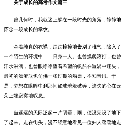
关于成长的高考作文篇三
曾几何时，我就迷上躲在一段时光的角落，静静地
怀念一段成长的掌纹。
牵着纯真的衣襟，跌跌撞撞地告别了稚气，陷入了
一个陌生的环境中——只身一人。也曾摸爬滚打，也曾
汗水淋漓，也曾眼睁睁望着希望的帆船在漩涡中迷失，
最初的漂流瓶也仿佛一张过期的船票，不知音讯。于
是，梦想在眼眸中刹那间如玻璃般破碎，遗失的心在云
朵上端寂寞地叹息。
当遥远的天际泛起一片阴霾，雨，便没完没了地下
了起来。走在街头，漫不经意地看见一位妇人缓缓地走