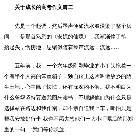
关于成长的高考作文篇二
先是一个起调，然后琴声便如流水般浸染了整个房
间——是那首熟悉的《安妮的仙境》，我渐渐停了笔，
抬起头，愣愣地，思绪似随着琴声流远，流远……
五年前，我，一个六年级刚刚毕业的小丫头拖着一
个有半个人高的笨重箱子，独自踏上这片叫做故乡的陌
生土地，心中除了怯怯，还有深深的不解。我不明白为
什么爸妈坚持要送我回来读书，不理解他们为什么只是
选择站在路边和我作别，却不亲自送我上车，哪怕只是
帮我安放好行李;我也不愿去想他们一大串叮嘱后的那郑
重的一句：“我们等你凯旋。”