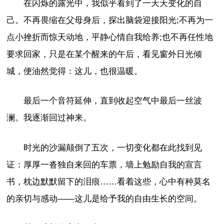
在闪烁的露光中，我似乎看到了一天天变化的自
己。不再畏缩在父母身后，探出脑袋迎接阳光;不再为一
点小挫折而惊天动地，平静心情自我给养;也不再任性地
要求回家，只是在某个醒来的午后，看见窗外日光倾
城，便油然觉得：这儿，也很温暖。
最后一个音符延伸，直到收起空气中最后一丝波
澜。我逐渐回过神来。
时光的沙漏颠倒了五次，一切变化都在此找到见
证：厚厚一沓独自来回的车票，墙上勉励自我的宣言
书，枕边默默留下的泪痕……看着这些，心中有种莫名
的亲切与感动——这儿是给予我的自由生长的空间。