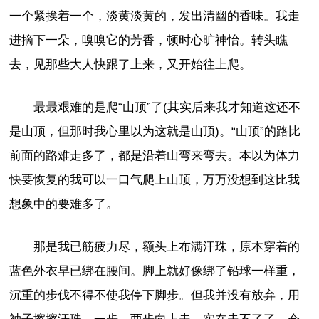
一个紧挨着一个，淡黄淡黄的，发出清幽的香味。我走
进摘下一朵，嗅嗅它的芳香，顿时心旷神怡。转头瞧
去，见那些大人快跟了上来，又开始往上爬。
最最艰难的是爬“山顶”了(其实后来我才知道这还不
是山顶，但那时我心里以为这就是山顶)。“山顶”的路比
前面的路难走多了，都是沿着山弯来弯去。本以为体力
快要恢复的我可以一口气爬上山顶，万万没想到这比我
想象中的要难多了。
那是我已筋疲力尽，额头上布满汗珠，原本穿着的
蓝色外衣早已绑在腰间。脚上就好像绑了铅球一样重，
沉重的步伐不得不使我停下脚步。但我并没有放弃，用