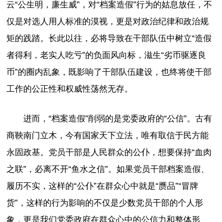
云“公生明，廉生威”，对“档案造假”行为的姑息放任，不
仅是对选人用人标准的漠视，更是对政治纪律和政治规
矩的践踏。长此以往，必将导致在干部队伍中树立“造假
者得利，老实人吃亏”的负面风向标，滋生“劣币驱逐良
币”的圈内乱象，既影响了干部队伍建设，也终将使干部
工作的公正性和权威性荡然无存。
进而，“档案造假”削弱的是党委政府的“公信”。古有
商鞅南门立木，今有国家天下立法，唯有取信于民方能
永固政基。党员干部是人民群众的公仆，想要保持“血肉
之联”，必离不开“鱼水之信”。如果党员干部档案造假、
履历不实，这样的“公仆”在群众心中就是“赝品”“冒牌
货”，这样的行为影响的不仅是少数党员干部的个人形
象，更是我们党委政府在群众心中的公信力和整体形