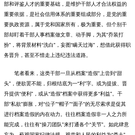
部和评鉴人才的重要基础，是维护干部人才合法权益的
重要依据，是社会信用体系的重要组成部分，是党的重
要执政资源，属于党和国家所有，极为重要。但个别干
部却盯着干部人事档案做文章、动手脚，为其“乔装打
扮”，将背景材料“洗白”，妄图“瞒天过海”，想借此获得职
务晋升，甚至不惜走上违纪违法道路。
笔者看来，这类干部一旦从档案“造假”上尝到“甜
头”，便欲罢不能，归根结底为一“利”字。或为提拔、晋
升提供“便利”，或从“造假”档案中获得更多“利益”。干
部“私欲”膨胀，对“位子”“帽子”“面子”的无尽索求是促其
进行档案造假的内在动力。往往档案造假非一人之力所
能完成，往往有“操刀团队”来打通各个“关节”。如此肆意
妄为，藐视国家纪律法规，视党和人民的利益为“粪土”，