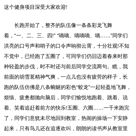
这个健身项目深受大家欢迎!
长跑开始了，整齐的队伍像一条条彩龙飞舞
着，“一、二、三、四!” “嘀嘀、嘀嘀嘀、嘀……”同学们
洪亮的口号声和哨子的口令声响彻云霄，十分壮观!不知
不觉中，已经跑了五圈了，可同学们仍旧迈着春来时那
种轻盈的步伐，时不时还与前后同学交流两句。瞧，我
前面的胡雪茗精神气爽，一点儿也没有疲劳的样子，长
跑的队伍仿佛是八条蜿蜒的彩色“蛟龙”一起轻盈地飞舞，
烦恼、疲惫都抛向脑后，同学们愉悦地跑着、跳着、说
着、笑着追赶着前方的快乐!五圈、六圈……一千米跑完
了，同学们意犹未尽地回到教室，热闹的操场一下安静
起来，只有鸟儿还在追逐欢叫，朗朗的读书声从教室里