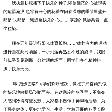
我执意耕耘播下了快乐的种子,即使迷茫的心被现实
的喧嚣淹没,也将有开心的花瓣在阳春温馨的季节里盛开,
那是心,那是一颗追逐快乐的心....... 寒凉的风掺杂着一点
尘粒染...
现在五年级进行阳光体育长跑……”雄壮有力的运动
进行曲在此时响起，一听到这再熟悉不过的旋律，我眼
前似乎又见到那十分壮观的场面，同学们各个精神抖
擞，快乐无比。
“哦!跑步去喽!”同学们欢呼雀跃，像吃了兴奋药剂似
的快乐地向操场飞驰而去。在这寒冷的冬季里，不免令
人感到冷得有些发颤，大家都不愿伸手伸脚地活动，为
了强身健体，更好地学习、生活，学校开展的冬季长跑