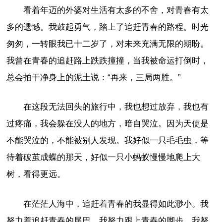
看着年迈的外婆对生活有太多的不舍，对青春有太
多的遗憾。我鼓起勇气，踏上了追赶青春的路程。时光
匆匆，一转眼我已十二岁了，对未来充满无限的期盼。
我曾在青春的追赶路上跌跌撞撞，当我被命运打倒时，
总会拍干净身上的泥土说：“再来，三局两胜。”
在这段无法回头的旅行中，我也想过放弃，我也有
过疼痛，我会躲在没人的地方，暗自哭泣。因为天使是
不能哭泣的，不能被别人发现。我好似一只毛毛虫，等
待着破茧成蝶的那天，好似一只小蚂蚁慢慢地爬上大
树，看得更远。
在茫茫人海中，追赶着青春的我显得如此渺小。我
努力着追赶青春的尾巴，我努力跟上青春的脚步，我努