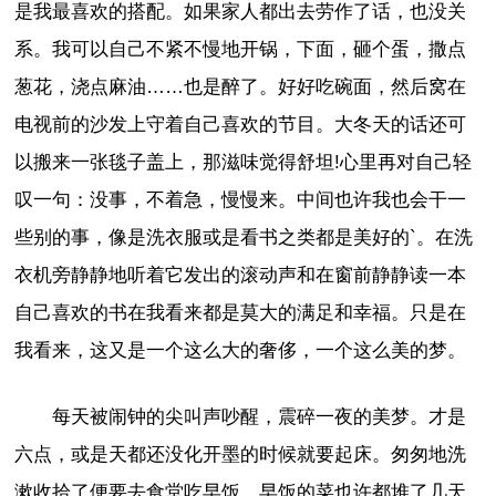
是我最喜欢的搭配。如果家人都出去劳作了话，也没关
系。我可以自己不紧不慢地开锅，下面，砸个蛋，撒点
葱花，浇点麻油……也是醉了。好好吃碗面，然后窝在
电视前的沙发上守着自己喜欢的节目。大冬天的话还可
以搬来一张毯子盖上，那滋味觉得舒坦!心里再对自己轻
叹一句：没事，不着急，慢慢来。中间也许我也会干一
些别的事，像是洗衣服或是看书之类都是美好的`。在洗
衣机旁静静地听着它发出的滚动声和在窗前静静读一本
自己喜欢的书在我看来都是莫大的满足和幸福。只是在
我看来，这又是一个这么大的奢侈，一个这么美的梦。
每天被闹钟的尖叫声吵醒，震碎一夜的美梦。才是
六点，或是天都还没化开墨的时候就要起床。匆匆地洗
漱收拾了便要去食堂吃早饭。早饭的菜也许都堆了几天