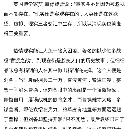
英国博学家艾·赫胥黎曾说：“事实并不是因为被忽视
而不复存在。”现实便是客观存在的，人类便是在这欲
望、虚拟、现实三者交汇中生存，所以认清现实也就变
得至关重要。
热情现实能让人免于陷入困境。著名的以少胜多战
役“官渡之战”。到现在仍是脍炙人口的历史故事，但细细
品味总有精明的人在其中做出精明的抉择。这个人便是
刘备，当时袁绍拥兵二十万，直渡黄河，紧逼官渡，妄
想一举消灭曹操，但刘备眼中的袁绍是一个骄傲轻敌，
刚愎自用，屡误战机的败将之才，而曹操雄才大略，多
谋善断。即使袁绍在兵力、粮草占有地盘等方面远远超
于曹操，但刘备却坚持开溜!”果不其然，最后袁绍只带了