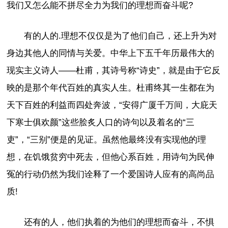
我们又怎么能不拼尽全力为我们的理想而奋斗呢?
有的人的.理想不仅仅是为了他们自己，还上升为对
身边其他人的同情与关爱。中华上下五千年历最伟大的
现实主义诗人——杜甫，其诗号称“诗史”，就是由于它反
映的是那个年代百姓的真实人生。杜甫终其一生都在为
天下百姓的利益而四处奔波，“安得广厦千万间，大庇天
下寒士俱欢颜”这些脍炙人口的诗句以及着名的“三
吏”，“三别”便是的见证。虽然他最终没有实现他的理
想，在饥饿贫穷中死去，但他心系百姓，用诗句为民伸
冤的行动仍然为我们诠释了一个爱国诗人应有的高尚品
质!
还有的人，他们执着的为他们的理想而奋斗，不惧