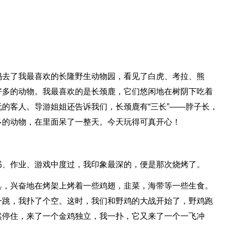
妈去了我最喜欢的长隆野生动物园，看见了白虎、考拉、熊
好多的动物。我最喜欢的是长颈鹿，它们悠闲地在树阴下吃着
的客人。导游姐姐还告诉我们，长颈鹿有“三长”——脖子长，
多的动物，在里面呆了一整天。今天玩得可真开心！
书、作业、游戏中度过，我印象最深的，便是那次烧烤了。
具，兴奋地在烤架上烤着一些鸡翅，韭菜，海带等一些生食。
一跳，我扑了个空。这时，我们和野鸡的大战开始了，野鸡跑
然停住，来了一个金鸡独立，我一扑，它又来了一个一飞冲