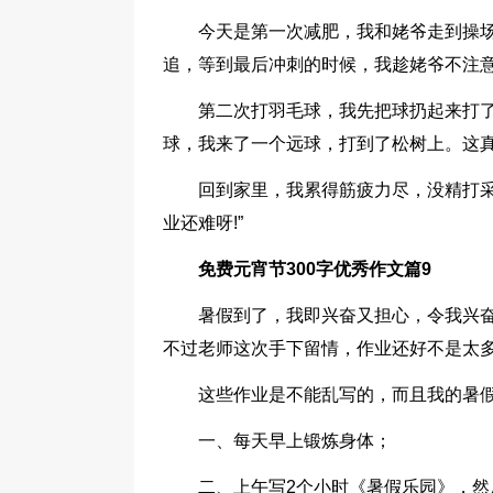
今天是第一次减肥，我和姥爷走到操
追，等到最后冲刺的时候，我趁姥爷不注
第二次打羽毛球，我先把球扔起来打
球，我来了一个远球，打到了松树上。这真叫
回到家里，我累得筋疲力尽，没精打采
业还难呀!”
免费元宵节300字优秀作文篇9
暑假到了，我即兴奋又担心，令我兴
不过老师这次手下留情，作业还好不是太
这些作业是不能乱写的，而且我的暑
一、每天早上锻炼身体；
二、上午写2个小时《暑假乐园》，