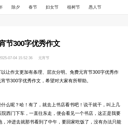
年
除夕
春节
妇女节
植树节
愚人节
宵节300字优秀作文
2025-07-04 15:52:36
元宵节
以让作文更加有条理、层次分明。免费元宵节300字优秀作
宵节300字优秀作文，希望对大家有所帮助。
些什么呢？哈！有了，就去上书店看书吧！说干就干，叫上几
医院西门下车，一直往东走，便会看见一个书店，这正是我要
目的地，冲进去就那书看到了中午，要回家吃饭了，没有办法只能