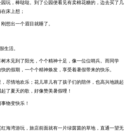
公园玩，棒哒哒。到了公园便看见有卖棉花糖的，边去买了几
躺在床上想；
，刚想出一个眉目就睡了。
暑假生活。
草树木见到了阳光，个个精神十足，像一位位哨兵。而同学
愉快的假期，一个个精神焕发，享受着暑假带来的快乐。
里，尽情地欢乐；花儿草儿有了孩子们的陪伴，也高兴地跳起
唱起了夏天的歌，好像赞美暑假哩！
切事物变快乐！
尾红海湾游玩，旅店前面就有一片绿茵茵的草地，直通一望无