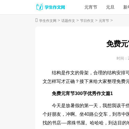
元宵节
元旦
新
>
>
>
>
学生作文网
话题作文
节日作文
元宵节
免费元
时间：
结构是作文的骨架，合理的结构安排可
文怎样写才正确？接下来给大家整理免费元
免费元宵节300字优秀作文篇1
今天是放暑假的第一天，我想我该干
个好朋友，冲啊。坐40路公交车，到市中
找的书店----席殊书屋。哈哈哈，到达