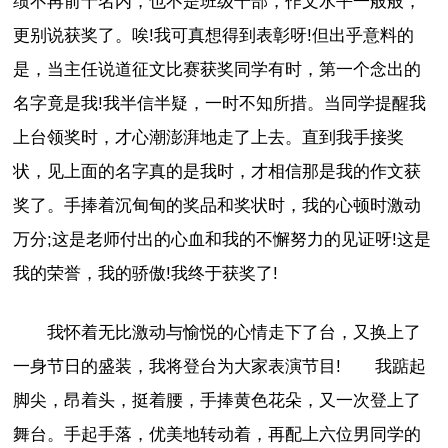
绩不再前十名内，也不是班级干部，作文水平一般般，
更别说获奖了。唉!我可真想得到表彰呀!但出乎意料的
是，当主任说道征文比赛获奖同学有时，第一个念出的
名字竟是我!我半信半疑，一时不知所措。当同学提醒我
上台领奖时，才心潮澎湃地走了上去。直到我手接奖
状，见上面的名字真的是我时，才相信那是我的作文获
奖了。手捧着沉甸甸的奖品和奖状时，我的心顿时激动
万分;这是老师付出的心血和我的不懈努力的见证呀!这是
我的荣誉，我的骄傲!我终于获奖了!
我怀着无比激动与愉悦的心情走下了台，又换上了
一身节日的盛装，我将登台为大家表演节目! 我踮起
脚尖，昂着头，挺着腰，手捧黄色花朵，又一次登上了
舞台。手起手落，优美地转动着，再配上六位男同学的