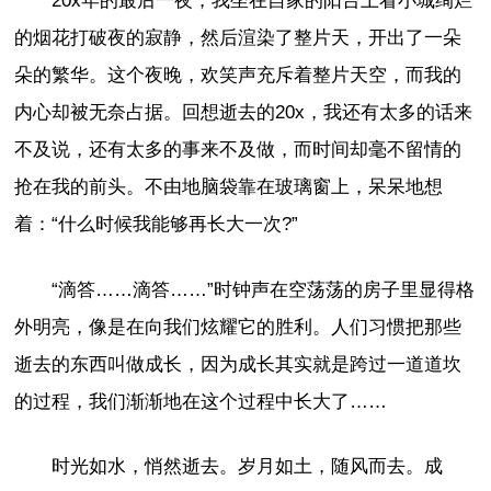
20x年的最后一夜，我坐在自家的阳台上看小城绚烂
的烟花打破夜的寂静，然后渲染了整片天，开出了一朵
朵的繁华。这个夜晚，欢笑声充斥着整片天空，而我的
内心却被无奈占据。回想逝去的20x，我还有太多的话来
不及说，还有太多的事来不及做，而时间却毫不留情的
抢在我的前头。不由地脑袋靠在玻璃窗上，呆呆地想
着：“什么时候我能够再长大一次?”
“滴答……滴答……”时钟声在空荡荡的房子里显得格
外明亮，像是在向我们炫耀它的胜利。人们习惯把那些
逝去的东西叫做成长，因为成长其实就是跨过一道道坎
的过程，我们渐渐地在这个过程中长大了……
时光如水，悄然逝去。岁月如土，随风而去。成