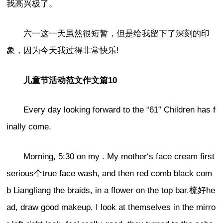
我高兴极了。
六一这一天虽然很短暂，但是给我留下了深刻的印
象，因为今天我过得非常快乐!
儿童节活动范文作文篇10
Every day looking forward to the “61” Children has f
inally come.
Morning, 5:30 on my . My mother‘s face cream first
serious个true face wash, and then red comb black com
b Liangliang the braids, in a flower on the top bar.梳好he
ad, draw good makeup, I look at themselves in the mirro