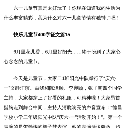
六一儿童节真是太好玩了！你现在知道我的生活为
什么丰富精彩，我为什么对六一儿童节情有独钟了吧！
快乐儿童节400字征文篇15
6月里花儿香，6月里好阳光……终于盼到了大家心
心念念的儿童节。
今天是儿童节，大家二1班阳光中队举行了“庆六·
一”文静汇演。由我和陈泽顺、李宛颐，张子萌四个同学
主持，大家都穿上了好看的礼服，可精神啦！大家昂首
挺胸走到舞台中间，主持人清脆响亮的声音宣布：“德昌
学校小学二年级阳光中队“庆六·一”活动开始！”。第一个
表演的是贺瀚涛的架子鼓表演，他的表演活泼奔放，步