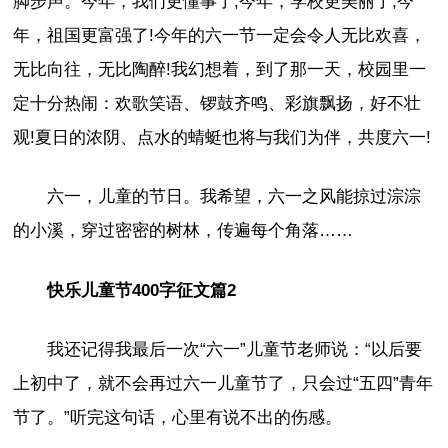
脚步声。今年，我们更懂事了;今年，学校更美丽了;今
年，祖国更富强了!今年的六一节一定会令人无比欢喜，
无比向往，无比陶醉!我幻想着，到了那一天，校园里一
定十分热闹：欢歌笑语、锣鼓齐鸣、彩旗飘扬，好不壮
观!夏日的浓阴、点水的蜻蜓也将与我们为伴，共度六一!
六一，儿童的节日。我希望，六一之风能掠过淙淙
的小溪，穿过密密的树林，传遍每个角落……
快乐儿童节400字征文篇2
我还记得我最后一次“六一”儿童节老师说：“以后要
上初中了，就不会再过六一儿童节了，只会过“五四”青年
节了。”听完这句话，心里有说不出的伤感。