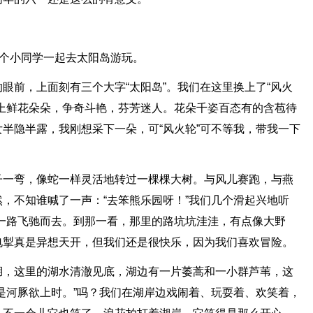
几个小同学一起去太阳岛游玩。
眼前，上面刻有三个大字“太阳岛”。我们在这里换上了“风火
上鲜花朵朵，争奇斗艳，芬芳迷人。花朵千姿百态有的含苞待
半隐半露，我刚想采下一朵，可“风火轮”可不等我，带我一下
子一弯，像蛇一样灵活地转过一棵棵大树。与风儿赛跑，与燕
，不知谁喊了一声：“去笨熊乐园呀！”我们几个滑起兴地听
一路飞驰而去。到那一看，那里的路坑坑洼洼，有点像大野
电掣真是异想天开，但我们还是很快乐，因为我们喜欢冒险。
湖，这里的湖水清澈见底，湖边有一片萎蒿和一小群芦苇，这
是河豚欲上时。”吗？我们在湖岸边戏闹着、玩耍着、欢笑着，