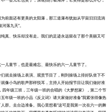
，不一会儿它也笑了，浪花拍打着湖岸，它笑得是那么开心，
因为前面还有更美的太阳瀑，那三道瀑布犹如从宇宙汩汩流淌
银河落九天”。
们纯真、快乐却没有走。我们的足迹永远留在了那个美丽又可
六一儿童节，也是最难忘、最快乐的六一儿童节了。
学们就去操场上表演、观赏节目了，刚到操场上排好队坐下不
音就像小鸟的歌声那样悦耳，主持人开始报节目让我们做好准
，四年级三班，三年级一班的合唱的《大梦想家》，第二个节
五年级一班的小品《反义词》请大家做好准备”我紧张得像热
人群。去台边准备。我心里想着“这可是我第一次在六一的舞