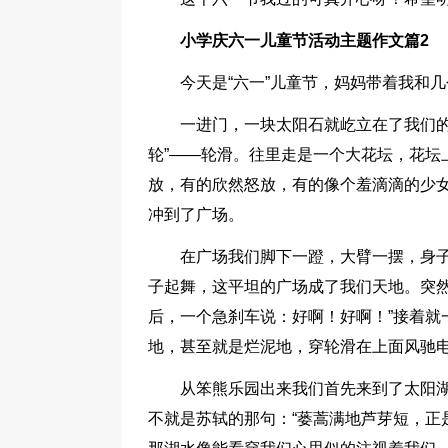
小学庆六一儿童节活动主题作文篇2
今天是“六一”儿童节，妈妈带着我和
一进门，一块太阳石就屹立在了我们的
轮”——轮滑。往里走是一个大花坛，花坛
放，有的欣然怒放，有的像个羞滴滴的少女
冲到了广场。
在广场我们脚下一蹬，大臂一摆，身
子起舞，这平坦的广场成了我们天地。突然
后，一个急刹车说：好啊！好啊！”接着就
地，甚至就是烂泥地，穿轮滑在上面风驰
从笨熊乐园出来我们首先来到了太阳
不就是苏轼的那句：“蒌蒿满地芦芽短，正