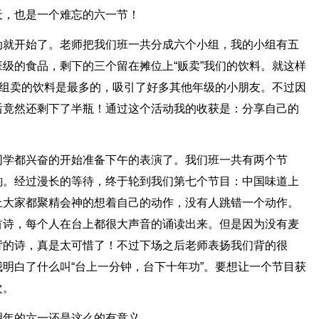
天，也是一个难忘的六一节！
动就开始了。老师把我们班一共分成六个小组，我的小组有五
级的食品，剩下的三个留在摊位上“贩卖”我们的饮料。就这样
们组卖的饮料是最多的，吸引了好多其他年级的小朋友。不过因
后竟然还剩下了半瓶！通过这个活动我的收获是：分享自己的
同学都兴奋的开始准备下午的表演了。我们班一共有两个节
韵。经过漫长的等待，终于轮到我们第七个节目：中国味道上
上大家都聚精会神的想着自己的动作，没有人跳错一个动作。
首诗，每个人在台上都很大声音的诵读出来。但是因为没有麦
背的诗，真是太可惜了！不过下场之后老师表扬我们背的很
明白了什么叫“台上一分钟，台下十年功”。要想让一个节目获
次。
明年的六一还是这么的有意义。