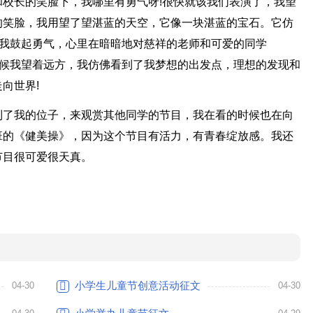
校长的笑脸下，我哪里有勇气呀!很快就该我们表演了，我望
的笑脸，我用望了望湛蓝的天空，它像一块湛蓝的宝石。它仿
，我鼓起勇气，心里在暗暗地对慈祥的老师和可爱的同学
时候我望着远方，我仿佛看到了我梦想的出发点，理想的发现和
向世界!
到了我的位子，来观赏其他同学的节目，我在看的时候也在向
班的《健美操》，因为这个节目有活力，有青春绽放感。我还
节目很可爱很天真。
小学生儿童节创意活动征文
04-30
04-30