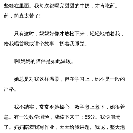
些糖在里面。我每次都喝完甜甜的牛奶，才肯吃药。
药，简直太苦了!
只有这时，妈妈好像才放松下来，轻轻地拍着我，
给我唱首歌或讲个故事，抚着我睡觉。
啊!妈妈的陪伴是如此温暖。
她总是对我这样温柔，但在学习上，她不是一般的
严格。
我不踏实，常常令她操心。数学忽上忽下，她很着
急。有一次数学测验，成绩下来了：55分。我快崩溃
了。妈妈陪着我写作业，天天给我讲题。我呢，整天泡