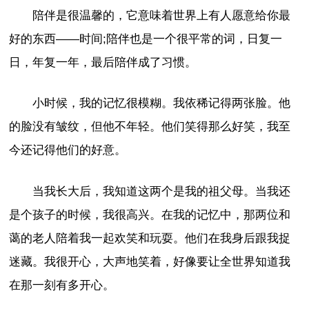
陪伴是很温馨的，它意味着世界上有人愿意给你最
好的东西——时间;陪伴也是一个很平常的词，日复一
日，年复一年，最后陪伴成了习惯。
小时候，我的记忆很模糊。我依稀记得两张脸。他
的脸没有皱纹，但他不年轻。他们笑得那么好笑，我至
今还记得他们的好意。
当我长大后，我知道这两个是我的祖父母。当我还
是个孩子的时候，我很高兴。在我的记忆中，那两位和
蔼的老人陪着我一起欢笑和玩耍。他们在我身后跟我捉
迷藏。我很开心，大声地笑着，好像要让全世界知道我
在那一刻有多开心。