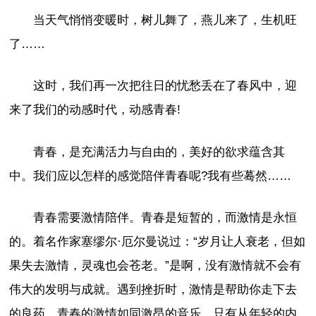
当天气悄悄变暖时，树儿舞了，燕儿来了，生机旺
了……
这时，我们再一次把往日的忧愁丢在了春风中，迎
来了我们的动感时代，动感青春!
青春，是充满活力与自由的，美好的欲求蕴含其
中。我们应以怎样的感觉陪伴青春呢?我有些蓦然……
青春需要激情陪伴。青春是短暂的，而激情是永恒
的。着名作家塞缪尔·厄尔曼说过：“岁月让人衰老，但如
果失去激情，灵魂也会苍老。”是啊，没有激情就不会有
伟大的发明与成就。遇到挫折时，激情是帮助你走下去
的良药。青春的激情如同激昂的音乐，只有从年轻的内