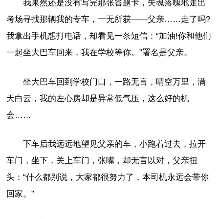
我果然还是没有写完那张答题卡，失魂落魄地走出
考场寻找那辆我的专车，一无所获——父亲……走了吗?
我拿出手机想打电话，却看见一条短信：“加油!你和他们
一起坐大巴车回来，我在学校等你。”署名是父亲。
坐大巴车回到学校门口，一路无言，晴空万里，满
天白云，我的左心房却是异常低气压，这么好的机
会……
下车后我远远地望见父亲的车，小跑着过去，拉开
车门，坐下，关上车门，张嘴，却无言以对，父亲扭
头：“什么都别说，大家都很努力了，本司机永远会带你
回家。”