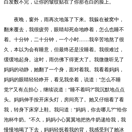
白发数不完，让你的皱纹贴在了你那苍白的脸上。
夜晚，窗外，雨再次地落了下来。我躲在被窝中，
翻来覆去，我很疲劳，眼睛却死命地睁着，怎么也睡不
着。十分钟，二十分钟，一个小时……我辛苦地熬了很
久，本以为会有睡意，但最终还是没睡着。我很难过，
缓缓地起身。这时，雨仿佛下得更大了。我微微听见了
妈妈的动静，她翻了一个身，面对着我。我看着妈妈，
妈妈的眼睛轻轻睁开，看见我坐着，说道：“怎么不睡
觉?”又有点担心，继续说道：“睡不着吗?”我沉默地点点
头。妈妈伸手按开床头灯，房间亮了。她又仔细看了看
我，转身下床穿上鞋。我问道：“妈妈，你去哪儿?”“给你
泡杯牛奶。”不久，妈妈小心翼翼地把热牛奶递给我，我
慢慢地喝了下去，妈妈轻抚着我的背，我感受到了她冰