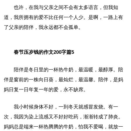
也许，在我与父亲之间不会有太多语言，但我知
道，我所拥有的爱不比任何一个人少。是啊，一路上有
了父亲的陪伴，我永远都不会孤单。
春节压岁钱的作文200字篇5
陪伴是冬日里的一杯热牛奶，最温暖，最醇厚。陪
伴是窗前的一株向日葵，最灿烂，最温馨。陪伴，是妈
妈日复一日年复一年的爱，永不缺席。
我小时候身体不好，一到冬天就感冒发烧。有一
次，我因为染上流感又不好好吃药，渐渐转成了肺炎。
妈妈总是端来一杯热腾腾的牛奶，怕我不爱喝，就放一