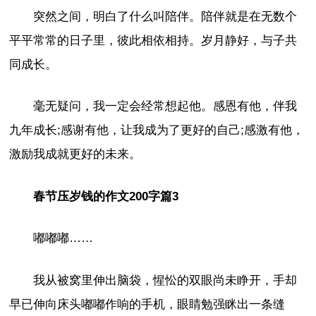
突然之间，明白了什么叫陪伴。陪伴就是在无数个
平平常常的日子里，彼此相依相持。岁月静好，与子共
同成长。
毫无疑问，我一定会经常想起他。感恩有他，伴我
九年成长;感谢有他，让我成为了更好的自己;感激有他，
激励我成就更好的未来。
春节压岁钱的作文200字篇3
嘟嘟嘟……
我从被窝里伸出脑袋，惺忪的双眼尚未睁开，手却
早已伸向床头嘟嘟作响的手机，眼睛勉强眯出一条缝