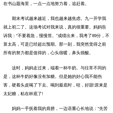
在书山题海里，一点一点地努力着，追赶着。
期末考试越来越近，我也越来越焦虑。九一开学我
就上初二了。这场考试对我来说，真的很重要。妈妈告
诉我：“不要着急，慢慢答。”成绩出来，我考了89分，不
算太高，可是已经超出预期。那一刻，我突然觉得之前
所有的努力都是值得的，心头很暖，鼻头很酸。
这时，妈妈走过来，端着一杯牛奶。与往常不同的
是，这杯牛奶好像没有加糖。但是她的好心我不能伤
害，硬着头皮喝了下去。喝到最底时，哇，好甜!原来是
太妃糖，粘在杯底了!
妈妈一手抚着我的肩膀，一边语重心长地说：“先苦