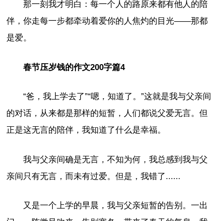
那一刻我才明白：每一个人的路原来都有他人的陪
伴，你走每一步都牵动着爱你的人焦灼的目光——那都
是爱。
春节压岁钱的作文200字篇4
“爸，我上学去了”“嗯，知道了。”这就是我与父亲间
的对话，从来都是那样的短暂，人们都说父爱无言。但
正是这无言的陪伴，我知道了什么是幸福。
我与父亲间确是无言，不知为何，我总感到我与父
亲间只有无言，而未有过爱。但是，我错了......
又是一个上学的早晨，我与父亲短暂的告别。一出