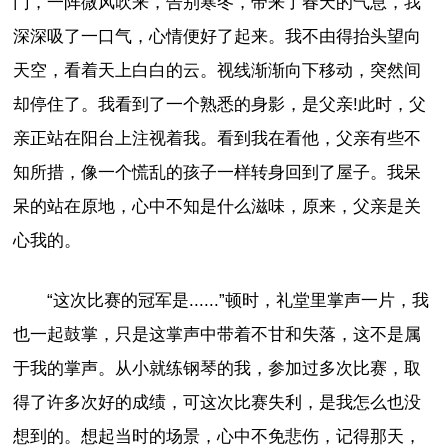
门，一阵微风吹来，告别寒冬，带来了春天的气息，我
深深吸了一口气，心情便好了起来。我不由得抬头望向
天空，看着天上白白的云。视线渐渐向下移动，突然间
却停住了。我看到了一个熟悉的身影，是父亲!此时，父
亲正站在阳台上注视着我。看到我在看他，父亲有些不
知所措，像一个慌乱的孩子一样转身回到了屋子。我呆
呆的站在原地，心中不知是什么滋味，原来，父亲是关
心我的。
“这次比赛的冠军是......”顿时，礼堂里掌声一片，我
也一起鼓掌，只是这掌声中带着不甘和失落，这不是属
于我的掌声。从小就练钢琴的我，参加过多次比赛，取
得了许多次好的成绩，可这次比赛失利，是我怎么也没
想到的。想起当时的场景，心中不免悲伤，记得那天，