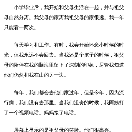
小学毕业后，我开始和父母生活在一起，并与祖父
母自然分离。我父母的家离我祖父母的家很远。我一年
只能看一两次。
每天学习和工作。有时，我会开始怀念小时候的时
光，但我永远不会回去。当我还是个孩子的时候，祖父
母的陪伴在我的脑海里留下了深刻的印象，尽管我知道
他们仍然和我在山的另一边。
每年，我们都会去他们家过年，但是今年，因为流
行病，我们没有去那里。当我们沮丧的时候，我阿姨打
了一个视频电话。妈妈接了电话。
屏幕上显示的是祖父母的笑脸。他们很高兴。