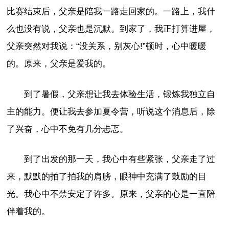
比赛结束后，父亲是陪我一路走回家的。一路上，我什
么也没有说，父亲也是沉默。到家了，我正打算进屋，
父亲突然对我说：“没关系，别灰心!”顿时，心中暖暖
的。原来，父亲是爱我的。
到了暑假，父亲想让我去体验生活，锻炼我独立自
主的能力。便让我去参加夏令营，听说这个消息后，除
了兴奋，心中不免有几分忐忑。
到了出发的那一天，我心中有些紧张，父亲走了过
来，默默的拍了拍我的肩膀，眼神中充满了鼓励的目
光。我心中不禁安定了许多。原来，父亲的心是一直陪
伴着我的。