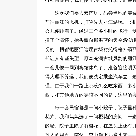
行程路线后，我们便开始收拾行李，准备迎
这次我们要去云南玩，品尝当地的美食
前往丽江的飞机，打算先去丽江游玩。飞
会儿便睡着了。经过三个多小时的飞行，
撞了个满怀，抬头望向那湛蓝的天空;路边
切的一切都把丽江这座古城衬托得格外清
却让人有些失望。原本充满古城风韵的丽
一会儿便一同到宾馆休息了。准备迎接明天
得大理不算远，我们便决定乘坐汽车去，
理。由于我们一路上都没怎么吃东西，多
西，和其他地方的宾馆不同的是，这里的
每一套民宿都是一间小院子，院子里
花卉。我和妈妈选了一间樱花的房间，一
的墙。院子里除了有樱花，在屋瓦上还有
迷人的幽香。突然，空中滴下几滴水来—