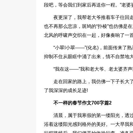
段吧，等会我们到家后再送你一程。”老婆
夜更深了，我帮老大爷推着车子往回
也不再那么悲凉，斑鸠的“扑棱”也仿佛是
北风的呼啸声交织在一起，好像奏响了一
“小翠!小翠——”(化名)，前面传来
抑制不住从眼眶中涌了出来，情不自禁地大声
“我在这——”我和老大爷、老太婆齐
走在回家的路上，我仿佛一下子长大
了我深深的成长足迹!
不一样的春节作文700字篇2
清晨，属于我寒假的第一缕阳光，透
浴着这缕阳光感到格外的美好。一大早我