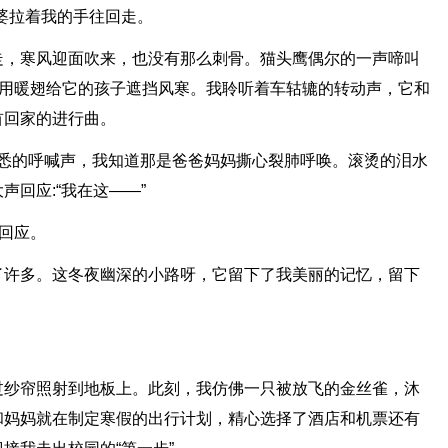
婆拉着我的手往回走。
走，寒风迎面吹来，也没有那么刺骨。猫头鹰偶尔的一声啼叫
在用暖翅给它的孩子遮挡风寒。我聆听着车轱辘的转动声，它和
首回家的进行曲。
了熟悉的呼喊声，我知道那是爸爸妈妈撕心裂肺呼唤。滚烫的泪水
回应:“我在这——”
声回应。
了许多。这冬夜幽深的小路呀，它留下了我美丽的记忆，留下
过纱帘照射到地板上。此刻，我仿佛一只被放飞的金丝雀，沐
和妈妈就在制定寒假的出行计划，精心选择了酒店和机票还有