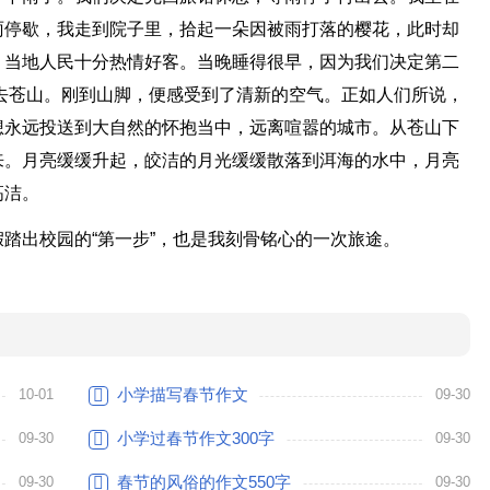
雨停歇，我走到院子里，拾起一朵因被雨打落的樱花，此时却
，当地人民十分热情好客。当晚睡得很早，因为我们决定第二
去苍山。刚到山脚，便感受到了清新的空气。正如人们所说，
想永远投送到大自然的怀抱当中，远离喧嚣的城市。从苍山下
来。月亮缓缓升起，皎洁的月光缓缓散落到洱海的水中，月亮
高洁。
踏出校园的“第一步”，也是我刻骨铭心的一次旅途。
小学描写春节作文
10-01
09-30
小学过春节作文300字
09-30
09-30
春节的风俗的作文550字
09-30
09-30