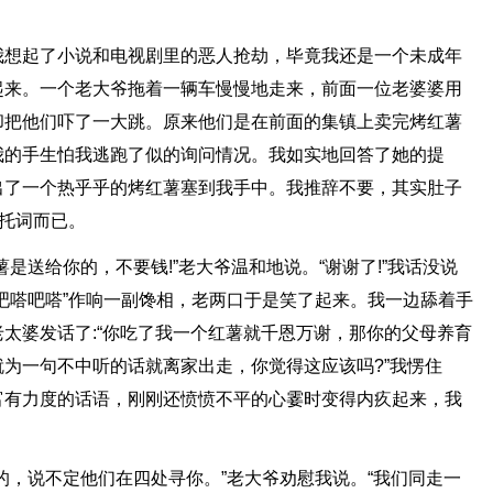
我想起了小说和电视剧里的恶人抢劫，毕竟我还是一个未成年
起来。一个老大爷拖着一辆车慢慢地走来，前面一位老婆婆用
却把他们吓了一大跳。原来他们是在前面的集镇上卖完烤红薯
我的手生怕我逃跑了似的询问情况。我如实地回答了她的提
出了一个热乎乎的烤红薯塞到我手中。我推辞不要，其实肚子
句托词而已。
是送给你的，不要钱!”老大爷温和地说。“谢谢了!”我话没说
吧嗒吧嗒”作响一副馋相，老两口于是笑了起来。我一边舔着手
太婆发话了:“你吃了我一个红薯就千恩万谢，那你的父母养育
为一句不中听的话就离家出走，你觉得这应该吗?”我愣住
富有力度的话语，刚刚还愤愤不平的心霎时变得内疚起来，我
的，说不定他们在四处寻你。”老大爷劝慰我说。“我们同走一