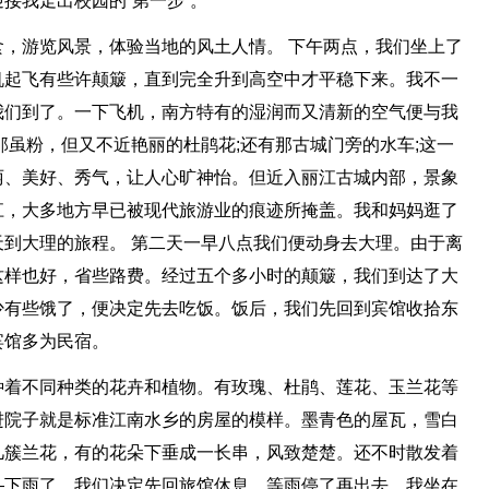
接我走出校园的“第一步”。
，游览风景，体验当地的风土人情。 下午两点，我们坐上了
机起飞有些许颠簸，直到完全升到高空中才平稳下来。我不一
我们到了。一下飞机，南方特有的湿润而又清新的空气便与我
那虽粉，但又不近艳丽的杜鹃花;还有那古城门旁的水车;这一
丽、美好、秀气，让人心旷神怡。但近入丽江古城内部，景象
江，大多地方早已被现代旅游业的痕迹所掩盖。我和妈妈逛了
到大理的旅程。 第二天一早八点我们便动身去大理。由于离
这样也好，省些路费。经过五个多小时的颠簸，我们到达了大
少有些饿了，便决定先去吃饭。饭后，我们先回到宾馆收拾东
宾馆多为民宿。
种着不同种类的花卉和植物。有玫瑰、杜鹃、莲花、玉兰花等
进院子就是标准江南水乡的房屋的模样。墨青色的屋瓦，雪白
几簇兰花，有的花朵下垂成一长串，风致楚楚。还不时散发着
—下雨了。我们决定先回旅馆休息，等雨停了再出去。我坐在