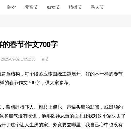
除夕
元宵节
妇女节
植树节
愚人节
的春节作文700字
：
2025-09-02 14:52:36
春节
的篇章结构，每个段落应该围绕主题展开。好的不一样的春节
样的春节作文700字，供大家参考。
来，路幽静得吓人。树枝上偶尔一声猫头鹰的悲啼，或斑鸠的
和爸爸赌气没有吃饭，他那凶神恶煞的面孔让我对这个家失去了
离开了这个让人生厌的家。究竟要去哪里，我自己心中也没有