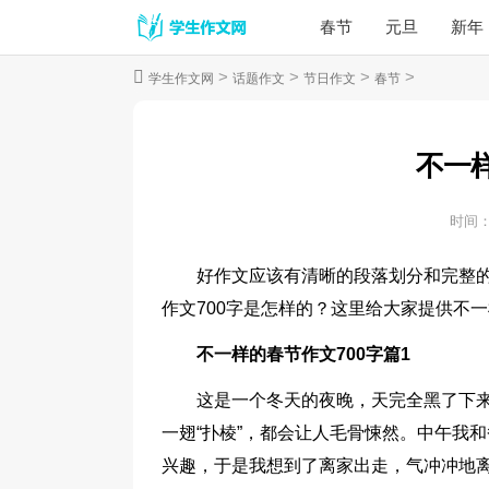
春节
元旦
新年
>
>
>
>
学生作文网
话题作文
节日作文
春节
不一样
时间
好作文应该有清晰的段落划分和完整
作文700字是怎样的？这里给大家提供不一
不一样的春节作文700字篇1
这是一个冬天的夜晚，天完全黑了下
一翅“扑棱”，都会让人毛骨悚然。中午我
兴趣，于是我想到了离家出走，气冲冲地