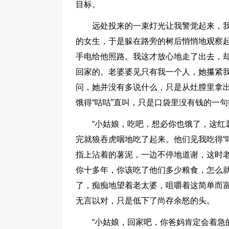
目标。
远处投来的一束灯光让我警觉起来，
的女生，于是躲在路旁的树后悄悄地观察
手电给他照路。我这才放心地走了出去，
回家的。老婆婆见只有我一个人，她攥紧
问，她并没有多说什么，只是从灶膛里拿
饿得“咕咕”直叫，只是口袋里没有钱的一
“小姑娘，吃吧，想必你也饿了，这红薯
完就狼吞虎咽地吃了起来。他们见我吃得“
指上沾着的薯泥，一边不停地道谢，这时老
你十多年，你该吃了他们多少粮食，怎么就
了，痴痴地望着老太婆，咀嚼着这简单而
无言以对，只是低下了尚存余怒的头。
“小姑娘，回家吧，你爸妈肯定会着急