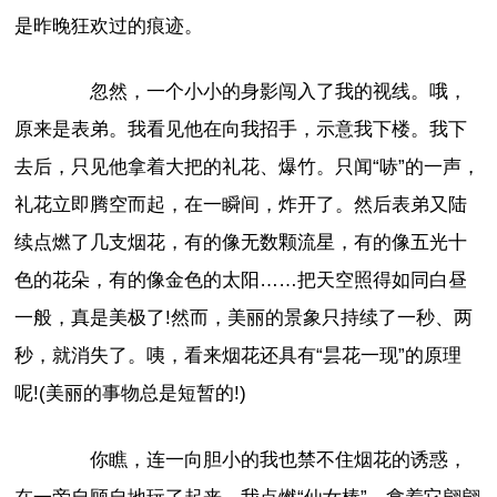
是昨晚狂欢过的痕迹。
忽然，一个小小的身影闯入了我的视线。哦，
原来是表弟。我看见他在向我招手，示意我下楼。我下
去后，只见他拿着大把的礼花、爆竹。只闻“哧”的一声，
礼花立即腾空而起，在一瞬间，炸开了。然后表弟又陆
续点燃了几支烟花，有的像无数颗流星，有的像五光十
色的花朵，有的像金色的太阳……把天空照得如同白昼
一般，真是美极了!然而，美丽的景象只持续了一秒、两
秒，就消失了。咦，看来烟花还具有“昙花一现”的原理
呢!(美丽的事物总是短暂的!)
你瞧，连一向胆小的我也禁不住烟花的诱惑，