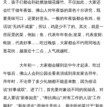
天，孩子们都会到处燃放烟花爆竹。不仅如此，大家还
会忙于做年夜饭。佛山人对年夜饭的菜色十分讲究，既
要美味可口，还要好意头。一般的年夜饭都会有鸡，俗
话说“无鸡不成宴”，所以，鸡是少不了的。其次，就是一
些应景的菜，例如：鱼，代表年年有余;发菜，代表发财;
蚝豉，代表好事……吃过晚饭，大家都会不约而同地去
逛花街，越接近十二点，人气就越旺。
大年初一，大家都会睡到近中午才起床。吃过
午饭后，佛山人会到公园去看表演或到亲友家去拜年。
拜年时，不论带了多少礼物都不能是单数，因为俗话
说“好事成双”。进了门，首先要对象说不同的祝福语。对
老人要说“新春如意”，“寿比南山”;对有工作的人说“工作
顺利”，“新年进步”;而做生意的人，最中听的莫过于“新年