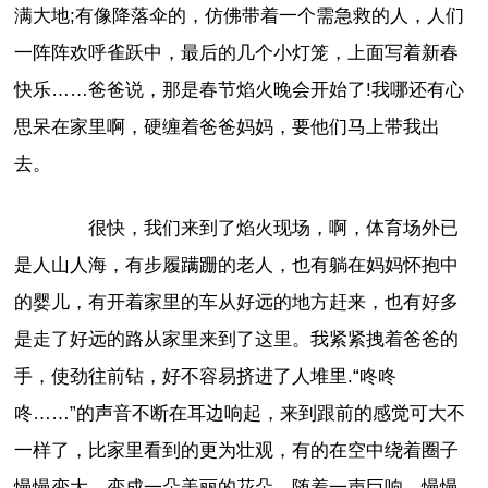
满大地;有像降落伞的，仿佛带着一个需急救的人，人们
一阵阵欢呼雀跃中，最后的几个小灯笼，上面写着新春
快乐……爸爸说，那是春节焰火晚会开始了!我哪还有心
思呆在家里啊，硬缠着爸爸妈妈，要他们马上带我出
去。
很快，我们来到了焰火现场，啊，体育场外已
是人山人海，有步履蹒跚的老人，也有躺在妈妈怀抱中
的婴儿，有开着家里的车从好远的地方赶来，也有好多
是走了好远的路从家里来到了这里。我紧紧拽着爸爸的
手，使劲往前钻，好不容易挤进了人堆里.“咚咚
咚……”的声音不断在耳边响起，来到跟前的感觉可大不
一样了，比家里看到的更为壮观，有的在空中绕着圈子
慢慢变大，变成一朵美丽的花朵，随着一声巨响，慢慢