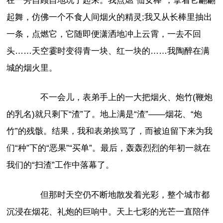
在一旁自顾自地玩了起来。我点燃“仙女棒”，拿着它翩翩
起舞，仿佛一个不食人间烟火的精灵;我又从长棒里抽出
一条，点燃它，它随即便潇洒地冲上云霄，一去不回
头……天空霎时变得青一块、红一块的……我陶醉在满
城的烟火里。
不一会儿，表弟手上的一大把烟火、炮竹(鞭炮
的乳名)就只剩下“渣”了。地上满是“渣”——烟花、“炮
竹”的残骸。结果，我和表弟挨骂了，而被迫留下来为我
们“种”下的“恶果”“买单”。最后，轰轰烈烈的年初一就在
我们的“扫渣”工作中落幕了。
但那时天空仍不断地散发着光彩，整个城市都
沉浸在烟花、礼炮的巨响中。天上七彩的光芒一直陪伴