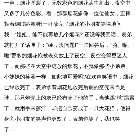
一声，烟花弹裂了，无数彩色的烟花从中射出，夜空中
又多了几分色彩。看，那群烟花多像一位位仙女，正挥
舞着绸缎跳舞呀!一群放完了烟花的小朋友笑嘻地问
我：“姐姐，能不能再放几个烟花?”还没等我回话，表弟
就打开了话匣子：“ok，没问题!”一阵回答后，“啪、啪、
啪”更多的烟花炮被表弟放上了夜空。夜空变得更迷人
了，而那些在天空中绽放的烟花，不就像那些小弟弟、
小妹妹的笑容一样，如此地可爱吗?在欢声笑语中，烟花
已经放完了，表弟拿着烟花炮放完后剩的空壳来当足
球，那只炮壳上的灰已经布满了他的手，当他踢”球“踢累
了，就用手来擦汗，却把自己变成了一只大花猫，使得
身旁小朋友的笑声也更欢了，表弟也笑了，我也笑
了……