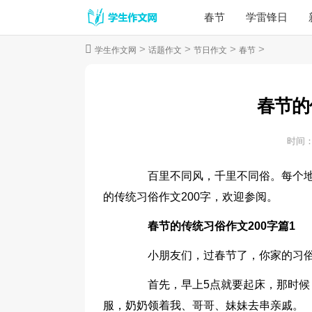
春节
学雷锋日
>
>
>
>
学生作文网
话题作文
节日作文
春节
春节的
时间
百里不同风，千里不同俗。每个地
的传统习俗作文200字，欢迎参阅。
春节的传统习俗作文200字篇1
小朋友们，过春节了，你家的习俗是
首先，早上5点就要起床，那时候，
服，奶奶领着我、哥哥、妹妹去串亲戚。