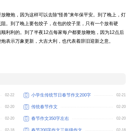
鞭炮，因为这样可以去除“怪兽”来年保平安。到了晚上，灯
无阻。到了晚上要包饺子，在包的饺子里，只有一个放有硬
顺利利的。到了半夜12点每家每户都要放鞭炮，因为12点后
鞭炮表示万象更新，大吉大利，也代表着辞旧迎新之意。
小学生传统节日春节作文200字
02-22
02-21
传统春节作文
02-20
02-20
春节作文350字左右
02-20
02-20
春节200字作文三年级作文
02-18
02-18