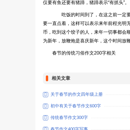
仅要有鱼还要有猪蹄，猪蹄表示“有抓头”。
吃饭的时间到了，在这之前一定要放
要一直点着，这样可以表示来年前程光明
币，吃到这个饺子的人，来年一切事都会顺
为新年，放鞭炮是喜庆新年，这个时间放
春节的传统习俗作文200字相关
相关文章
关于春节的作文四年级上册
初中有关于春节作文600字
传统春节作文300字
春节作文400字写事