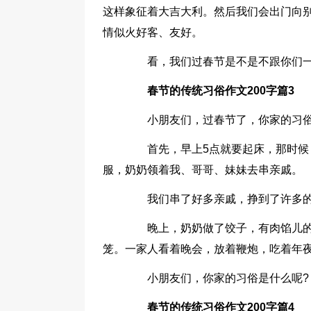
这样象征着大吉大利。然后我们会出门向
情似火好客、友好。
看，我们过春节是不是不跟你们一样
春节的传统习俗作文200字篇3
小朋友们，过春节了，你家的习俗是
首先，早上5点就要起床，那时候，
服，奶奶领着我、哥哥、妹妹去串亲戚。
我们串了好多亲戚，挣到了许多的
晚上，奶奶做了饺子，有肉馅儿的
笼。一家人看着晚会，放着鞭炮，吃着年
小朋友们，你家的习俗是什么呢?
春节的传统习俗作文200字篇4