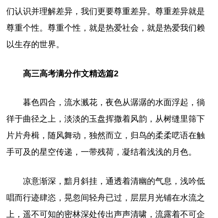
们认识并理解差异，我们更要尊重差异。尊重差异就是
尊重个性。尊重个性，就是热爱社会，就是热爱我们赖
以生存的世界。
高三高考满分作文精选篇2
暮色四合，流水溅花，夜色从潺潺的水面浮起，徜
徉于曲径之上，淡淡的玉盘挥撒着风韵，从树缝里筛下
片片舟楫，随风舞动，独然而立，归鸟的柔柔呓语在触
手可及的星空传递，一带残荷，凝结着浅浅的月色。
凉意渐深，黯月斜挂，通透着清幽的气息，浅吟低
唱而行迹肆恣，晃忽间轻舟已过，层层月光铺在水流之
上，遥不可知的密林深处传出声声清啸，流露着不可企