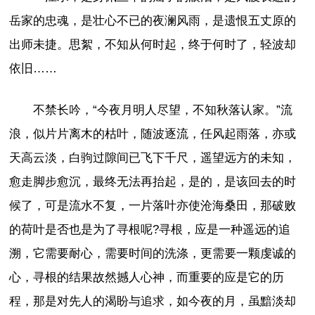
岳家的忠魂，是壮心不已的夜澜风雨，是遗恨五丈原的
出师未捷。思絮，不知从何时起，终于何时了，轻波却
依旧……
不禁长吟，“今夜月明人尽望，不知秋落认家。”流
浪，似片片离木的枯叶，随波逐流，任风起雨落，亦或
天高云淡，白驹过隙间已飞下千尺，遥望远方的未知，
愈走脚步愈沉，最终无法再抬起，是的，是该回去的时
候了，可是流水不复，一片落叶亦使沧海桑田，那破败
的荷叶是否也是为了寻根呢?寻根，应是一种遥远的追
溯，它需要耐心，需要时间的洗涤，更需要一颗虔诚的
心，寻根的结果故然撼人心神，而重要的应是它的历
程，那是对先人的渴盼与追求，如今夜的月，虽黯淡却