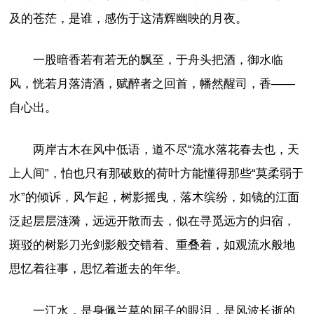
及的苍茫，是谁，感伤于这清辉幽映的月夜。
一股暗香若有若无的飘至，于舟头把酒，御水临
风，恍若月落清酒，赋醉者之回首，幡然醒司，香——
自心出。
两岸古木在风中低语，道不尽“流水落花春去也，天
上人间”，怕也只有那破败的荷叶方能懂得那些“莫柔弱于
水”的倾诉，风乍起，树影摇曳，落木缤纷，如镜的江面
泛起层层涟漪，远远开散而去，似在寻觅远方的归宿，
斑驳的树影刀光剑影般交错着、重叠着，如观流水般地
思忆着往事，思忆着逝去的年华。
一江水，是身佩兰草的屈子的眼泪，是风波长逝的