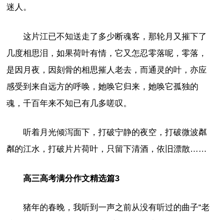
迷人。
这片江已不知送走了多少断魂客，那轮月又摧下了
几度相思泪，如果荷叶有情，它又怎忍零落呢，零落，
是因月夜，因刻骨的相思摧人老去，而通灵的叶，亦应
感受到来自远方的呼唤，她唤它归来，她唤它孤独的
魂，千百年来不知已有几多嗟叹。
听着月光倾泻面下，打破宁静的夜空，打破微波粼
粼的江水，打破片片荷叶，只留下清酒，依旧漂散……
高三高考满分作文精选篇3
猪年的春晚，我听到一声之前从没有听过的曲子“老