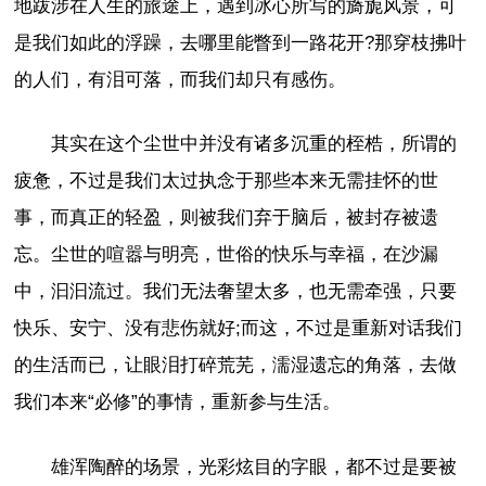
地跋涉在人生的旅途上，遇到冰心所写的旖旎风景，可
是我们如此的浮躁，去哪里能瞥到一路花开?那穿枝拂叶
的人们，有泪可落，而我们却只有感伤。
其实在这个尘世中并没有诸多沉重的桎梏，所谓的
疲惫，不过是我们太过执念于那些本来无需挂怀的世
事，而真正的轻盈，则被我们弃于脑后，被封存被遗
忘。尘世的喧嚣与明亮，世俗的快乐与幸福，在沙漏
中，汩汩流过。我们无法奢望太多，也无需牵强，只要
快乐、安宁、没有悲伤就好;而这，不过是重新对话我们
的生活而已，让眼泪打碎荒芜，濡湿遗忘的角落，去做
我们本来“必修”的事情，重新参与生活。
雄浑陶醉的场景，光彩炫目的字眼，都不过是要被