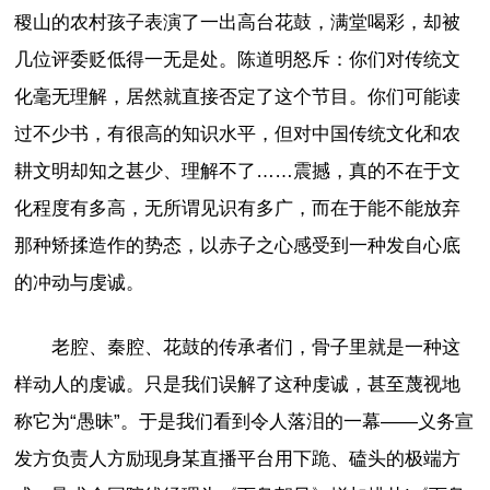
稷山的农村孩子表演了一出高台花鼓，满堂喝彩，却被
几位评委贬低得一无是处。陈道明怒斥：你们对传统文
化毫无理解，居然就直接否定了这个节目。你们可能读
过不少书，有很高的知识水平，但对中国传统文化和农
耕文明却知之甚少、理解不了……震撼，真的不在于文
化程度有多高，无所谓见识有多广，而在于能不能放弃
那种矫揉造作的势态，以赤子之心感受到一种发自心底
的冲动与虔诚。
老腔、秦腔、花鼓的传承者们，骨子里就是一种这
样动人的虔诚。只是我们误解了这种虔诚，甚至蔑视地
称它为“愚昧”。于是我们看到令人落泪的一幕——义务宣
发方负责人方励现身某直播平台用下跪、磕头的极端方