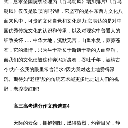
式，恳求全国院线经理为《百鸟朝凤》增加排片!《百鸟
朝凤》仅仅是吹唢呐吗?错，它坚守的是在东西方文化八
面来风中，可贵的文化自觉和文化定力;它表达的是对中
国优秀传统文化的认识和传承，以及对现实中普通人的
细致关怀……中华大地，沉默无言，山重水复，莽莽苍
苍，它的激情，只为生于斯长于斯逝于斯的人而奔泻，
而我们的文化便被这种奔泻所裹卷，吞吐千年，涵纳古
今!为什么我的眼里常含泪水?因为我对这土地爱得深
沉。期待如“老腔”般的传统艺术能更多地走进人们的视
野，老腔变红腔!
高三高考满分作文精选篇4
天际的云朵，拥抱朝阳，燃得热烈，灼着目光，静