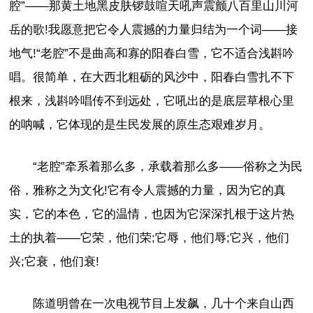
腔”——那黄土地黑皮肤锣鼓喧天吼声震颤八百里山川河
岳的歌!我愿意把它令人震撼的力量归结为一个词——接
地气!“老腔”不是曲高和寡的阳春白雪，它不适合浅斟吟
唱。很简单，在大西北粗砺的风沙中，阳春白雪扎不下
根来，浅斟吟唱传不到远处，它吼出的是底层草根心里
的呐喊，它体现的是生民发展的原生态艰难岁月。
“老腔”牵系着那么多，承载着那么多——俗称之为民
俗，雅称之为文化!它有令人震撼的力量，因为它的真
实，它的本色，它的温情，也因为它深深扎根于这片热
土的执着——它荣，他们荣;它辱，他们辱;它兴，他们
兴;它衰，他们衰!
陈道明曾在一次电视节目上发飙，几十个来自山西