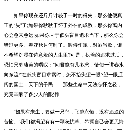
如果你现在还斤斤计较于一时的得失，那么他便真
正的“失”了;如果你耿耿于怀于外在的成败，那么你离内
心会愈来愈远;如果你甘于低头盲目追求当下，那么你会
错过更多。春花秋月何时了。吟诗作赋，对酒当歌，谁
不希望沉浸在诗意般的人生里?可是，执着的追求过后，
恐怕只剩凄美的喟叹：“问君能有几多愁，恰似一讲春水
向东流!”在低头盲目求索时，怎不抬头望一眼?望一眼辽
阔的国土，天下的子民——那些生命中无法忘怀之轻，
究竟辛酸了多少人的眼泪!
“如果有来生，要做一只鸟，飞越永恒，没有迷途的
苦恼。”我们都渴望有有一颗忘忧草。希冀自己会更无悔