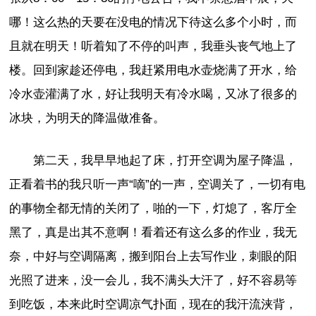
哪！这么热的天要在没电的情况下待这么多个小时，而
且就在明天！听着知了不停的叫声，我垂头丧气地上了
楼。回到家趁还停电，我赶紧用电水壶烧满了开水，给
冷水壶灌满了水，好让我明天有冷水喝，又冰了很多的
冰块，为明天的降温做准备。
第二天，我早早地起了床，打开空调为屋子降温，
正看着书的我只听一声“嘀”的一声，空调关了，一切有电
的事物全都无情的关闭了，啪的一下，灯熄了，客厅全
黑了，真是出其不意啊！看着还有这么多的作业，我无
奈，中好与空调隔离，搬到阳台上去写作业，刺眼的阳
光照了进来，没一会儿，我不满头大汗了，好不容易等
到吃饭，本来此时空调凉气扑面，现在的我汗流浃背，