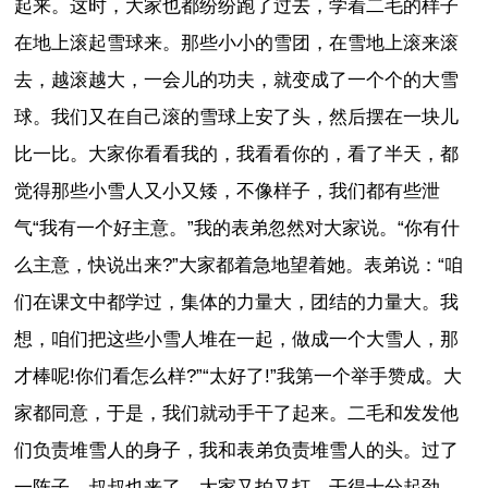
起来。这时，大家也都纷纷跑了过去，学着二毛的样子
在地上滚起雪球来。那些小小的雪团，在雪地上滚来滚
去，越滚越大，一会儿的功夫，就变成了一个个的大雪
球。我们又在自己滚的雪球上安了头，然后摆在一块儿
比一比。大家你看看我的，我看看你的，看了半天，都
觉得那些小雪人又小又矮，不像样子，我们都有些泄
气“我有一个好主意。”我的表弟忽然对大家说。“你有什
么主意，快说出来?”大家都着急地望着她。表弟说：“咱
们在课文中都学过，集体的力量大，团结的力量大。我
想，咱们把这些小雪人堆在一起，做成一个大雪人，那
才棒呢!你们看怎么样?”“太好了!”我第一个举手赞成。大
家都同意，于是，我们就动手干了起来。二毛和发发他
们负责堆雪人的身子，我和表弟负责堆雪人的头。过了
一阵子，叔叔也来了，大家又拍又打，干得十分起劲