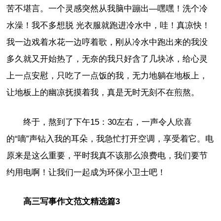
苦不堪言。一个灵感突然从我脑中蹦出—嘿嘿！洗个冷
水澡！我不多想脱 光衣服就跑进冷水中，哇！真凉快！
我一边戏着水花一边哼着歌，刚从冷水中跑出来的我没
多久就又开始热了，无奈的我只好含了几块冰，给心灵
上一点安慰，只吃了一点饭的我，无力地躺在地板上，
让地板上的幽凉抚摸着我，真是无时无刻不在煎熬。
终于，熬到了下午15：30左右，一声令人欣喜
的“嘀”声钻入我的耳朵，我急忙打开空调，享受着它。电
原来是这么重要，平时我真不该那么浪费电，我们要节
约用电啊！让我们一起成为环保小卫士吧！
高三写事作文范文精选篇3