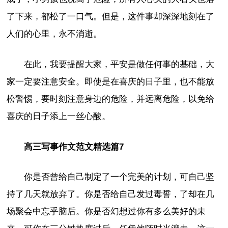
了下来，都松了一口气。但是，这件事却深深地刻在了
人们的心里，永不消逝。
在此，我要提醒大家，平安是做任何事的基础，大
家一定要注意安全。即使是在喜庆的日子里，也不能放
松警惕，要时刻注意身边的危险，并远离危险，以免给
喜庆的日子添上一丝心酸。
高三写事作文范文精选篇7
你是否曾给自己制定了一个完美的计划，可自己坚
持了几天就放弃了。你是否给自己发过毒誓，了却在几
场聚会中忘乎脑后。你是否幻想过你有多么美好的未