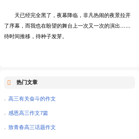
天已经完全黑了，夜幕降临，非凡热闹的夜景拉开
了序幕，而我也在盼望的舞台上一次又一次的演出……
待时间推移，待种子发芽。
热门文章
高三有关奋斗的作文
感恩高三作文7篇
致青春高三话题作文