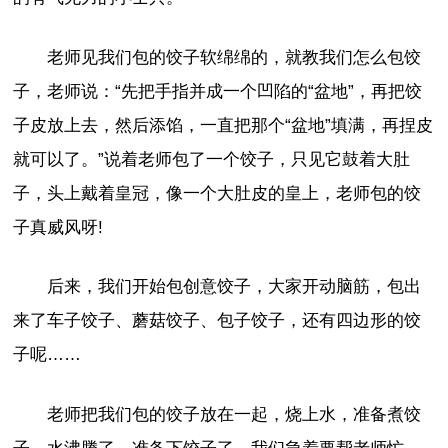
老师见我们包的饺子软绵绵的，就教我们怎么包饺
子，老师说：“先把手指并成一个凹陷的“盆地”，再把饺
子皮放上去，然后添馅，一直把那个“盆地”填满，再捏皮
就可以了。”说着老师包了一个饺子，只见它鼓着大肚
子，头上戴着皇冠，像一个大肚皮的皇上，老师包的饺
子真威风呀!
后来，我们开始包创意饺子，大家开动脑筋，包出
来了车子饺子、蘑菇饺子、包子饺子，还有四边形的饺
子呢……
老师把我们包的饺子放在一起，烧上水，准备煮饺