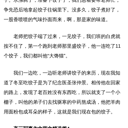
子。水沸腾了，准备下饺子了，我们急着要帮老师忙，
争先恐后地拿起饺子往锅里下。没多久，饺子煮好了，
一股香喷喷的气味扑面而来，啊，那是家的味道。
老师把饺子端了过来，一见饺子，我们班的白虎就
按不住了，第一个跑到老师那里盛饺子，他一连吃了11
个饺子，我们都叫他“大馋猫”。
我们一边吃，一边听老师讲饺子的来历，现在我知
道了冬至吃饺子是为了纪念医圣张仲景。相传他在回家
的路上，发现了老百姓没有东西吃，所以就支了一个小
棚子，叫他的弟子们去找驱寒的中药熬成汤，他把羊肉
用面粉包成耳朵的样子，这就是我们现在包的饺子。