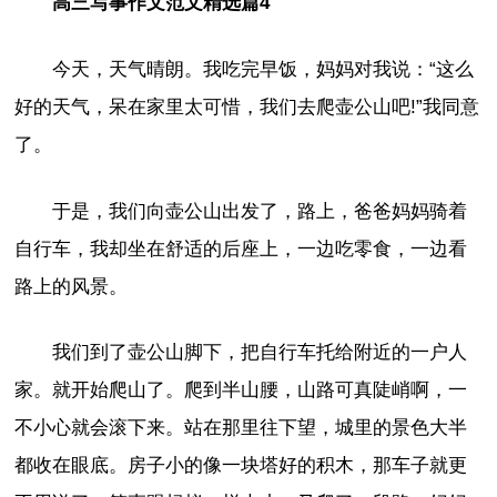
高三写事作文范文精选篇4
今天，天气晴朗。我吃完早饭，妈妈对我说：“这么
好的天气，呆在家里太可惜，我们去爬壶公山吧!”我同意
了。
于是，我们向壶公山出发了，路上，爸爸妈妈骑着
自行车，我却坐在舒适的后座上，一边吃零食，一边看
路上的风景。
我们到了壶公山脚下，把自行车托给附近的一户人
家。就开始爬山了。爬到半山腰，山路可真陡峭啊，一
不小心就会滚下来。站在那里往下望，城里的景色大半
都收在眼底。房子小的像一块塔好的积木，那车子就更