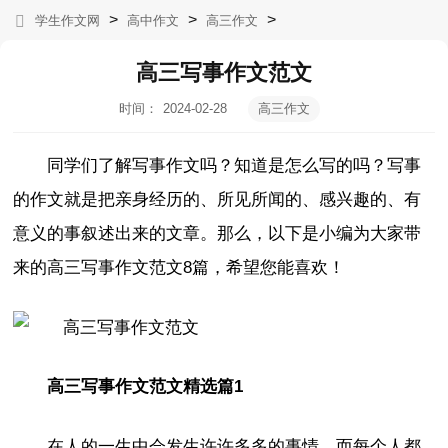
>
>
>
学生作文网
高中作文
高三作文
高三写事作文范文
时间：
2024-02-28
高三作文
06:39:59
同学们了解写事作文吗？知道是怎么写的吗？写事
的作文就是把亲身经历的、所见所闻的、感兴趣的、有
意义的事叙述出来的文章。那么，以下是小编为大家带
来的高三写事作文范文8篇，希望您能喜欢！
高三写事作文范文精选篇1
在人的一生中会发生许许多多的事情，而每个人都