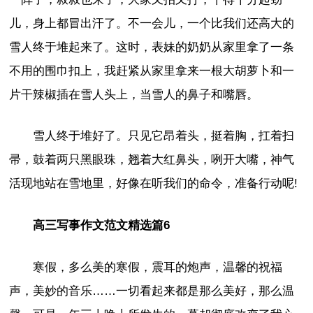
儿，身上都冒出汗了。不一会儿，一个比我们还高大的
雪人终于堆起来了。这时，表妹的奶奶从家里拿了一条
不用的围巾扣上，我赶紧从家里拿来一根大胡萝卜和一
片干辣椒插在雪人头上，当雪人的鼻子和嘴唇。
雪人终于堆好了。只见它昂着头，挺着胸，扛着扫
帚，鼓着两只黑眼珠，翘着大红鼻头，咧开大嘴，神气
活现地站在雪地里，好像在听我们的命令，准备行动呢!
高三写事作文范文精选篇6
寒假，多么美的寒假，震耳的炮声，温馨的祝福
声，美妙的音乐……一切看起来都是那么美好，那么温