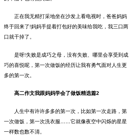
正在我无精打采地坐在沙发上看电视时，爸爸妈妈
终于回来了!妈妈手提着打包好的美味给我吃，我三口两
口就干掉了。
是呀!失败是成巧之母，没有失败、哪里会享受到成
巧的喜悦呢，第一次做饭的经历让我有勇气面对人生更
多的第一次。
高二作文我跟妈妈学会了做饭精选篇2
人生中有许许多多的第一次，比如第一次走路，第
一次做饭，第一次洗衣服……它就像夜空中闪烁的星星
一样数也数不清。