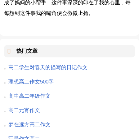
成了妈妈的小帮手，这件事深深的印在了我的心里，每
每想到这件事我的嘴角便会微微上扬。
热门文章
高二学生对春天的描写的日记作文
理想高二作文500字
高中高二年级作文
高二元宵作文
梦在远方高二作文
写景作文高二