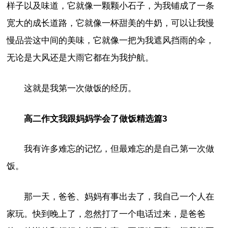
样子以及味道，它就像一颗颗小石子，为我铺成了一条
宽大的成长道路，它就像一杯甜美的牛奶，可以让我慢
慢品尝这中间的美味，它就像一把为我遮风挡雨的伞，
无论是大风还是大雨它都在为我护航。
这就是我第一次做饭的经历。
高二作文我跟妈妈学会了做饭精选篇3
我有许多难忘的记忆，但最难忘的是自己第一次做
饭。
那一天，爸爸、妈妈有事出去了，我自己一个人在
家玩。快到晚上了，忽然打了一个电话过来，是爸爸