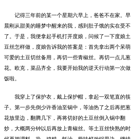
记得三年前的某一个星期六早上，爸爸不在家。早
晨刚从甜美的睡梦中醒来的我，感到肚子饿的实在受不
了。于是，我便拿起手机打开度娘，问候了一下度娘土
豆丝怎样做，度娘告诉我的答案是：首先拿出两个呆萌
可爱的土豆切丝备用，再切一些青椒丝。再切一点儿葱
花。欧克，菜品齐全，我要开始我的逆天行动第一次做
饭啦。
我穿上了保护衣，戴上保护帽，拿起一双笔直的筷
子。第一步先倒少许香油至锅中，等油热了之后再把葱
花放里边，翻腾几下，再将切好的土豆丝倒入锅中翻
炒，大概两分钟以后再放上青椒丝。等土豆丝快熟的时