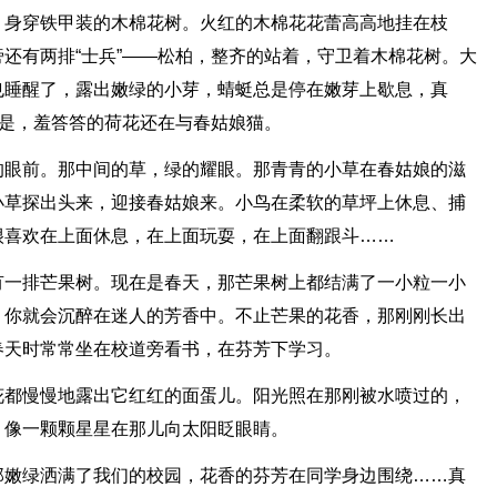
，身穿铁甲装的木棉花树。火红的木棉花花蕾高高地挂在枝
还有两排“士兵”——松柏，整齐的站着，守卫着木棉花树。大
也睡醒了，露出嫩绿的小芽，蜻蜓总是停在嫩芽上歇息，真
但是，羞答答的荷花还在与春姑娘猫。
的眼前。那中间的草，绿的耀眼。那青青的小草在春姑娘的滋
小草探出头来，迎接春姑娘来。小鸟在柔软的草坪上休息、捕
很喜欢在上面休息，在上面玩耍，在上面翻跟斗……
有一排芒果树。现在是春天，那芒果树上都结满了一小粒一小
，你就会沉醉在迷人的芳香中。不止芒果的花香，那刚刚长出
春天时常常坐在校道旁看书，在芬芳下学习。
花都慢慢地露出它红红的面蛋儿。阳光照在那刚被水喷过的，
，像一颗颗星星在那儿向太阳眨眼睛。
那嫩绿洒满了我们的校园，花香的芬芳在同学身边围绕……真