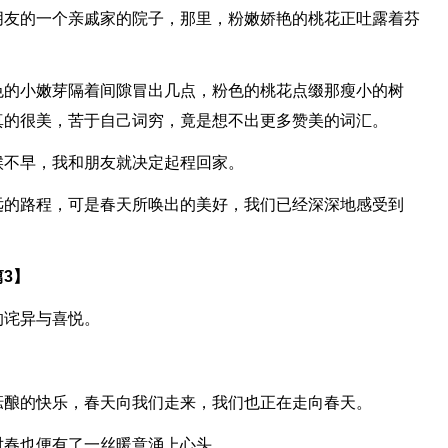
朋友的一个亲戚家的院子，那里，粉嫩娇艳的桃花正吐露着芬
色的小嫩芽隔着间隙冒出几点，粉色的桃花点缀那瘦小的树
真的很美，苦于自己词穷，竟是想不出更多赞美的词汇。
候不早，我和朋友就决定起程回家。
远的路程，可是春天所唤出的美好，我们已经深深地感受到
3】
的诧异与喜悦。
酝酿的快乐，春天向我们走来，我们也正在走向春天。
对春也便有了一丝暖意涌上心头。