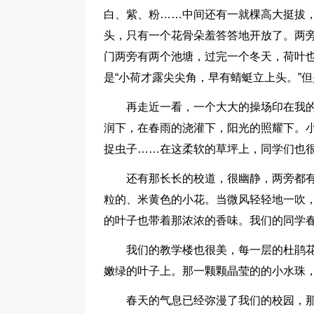
白、紫、粉……中间还有一就棵高大挺拔
头，只有一个花骨朵羞答答地开放了。两旁
门两旁有两个池塘，过完一个冬天，荷叶
是“小荷才露尖尖角，早有蜻蜓立上头。”
再走近一看，一个大大的操场印在我
润下，在春雨的浇灌下，阳光的照耀下。
捉虫子……在这柔软的草坪上，同学们也
还有那长长的校道，很幽静，两旁都
粒的、米黄色的小花。当微风轻轻地一吹
的叶子也带着那浓浓的香味。我们的同学
我们的教学楼也很美，每一层的杜鹃
嫩绿的叶子上。那一颗颗晶莹的的小水珠
春天的气息已经弥漫了我们的校园，