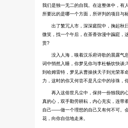
我们是独一无二的自我。在这整体中，有
所要比的是哪一个方面，所评判的项目与
出了繁冗人市，深深庭院中，掬起秋
微笑，找一个午后，在茶香弥漫中蹁跹，
赏?
没入人海，嗅着汉乐府诗歌的晨露气
词中悄然入睡，你梦见你与李杜畅饮快谈;
到哈姆雷特，梦见从曹操挟天子到光荣革
力，这时的你又何尝不是凡尘中的珍珠，你
再入这俗世凡尘中，保持一份独我的
真的心，双手勤劳耕耘，内心充实，连带
自己——做一个理想的自己又有何不可。
花，向你自信地走来。