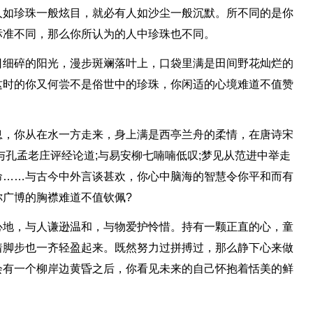
人如珍珠一般炫目，就必有人如沙尘一般沉默。所不同的是你
标准不同，那么你所认为的人中珍珠也不同。
日细碎的阳光，漫步斑斓落叶上，口袋里满是田间野花灿烂的
这时的你又何尝不是俗世中的珍珠，你闲适的心境难道不值赞
息，你从在水一方走来，身上满是西亭兰舟的柔情，在唐诗宋
与孔孟老庄评经论道;与易安柳七喃喃低叹;梦见从范进中举走
命……与古今中外言谈甚欢，你心中脑海的智慧令你平和而有
广博的胸襟难道不值钦佩?
心地，与人谦逊温和，与物爱护怜惜。持有一颗正直的心，童
着脚步也一齐轻盈起来。既然努力过拼搏过，那么静下心来做
会有一个柳岸边黄昏之后，你看见未来的自己怀抱着恬美的鲜