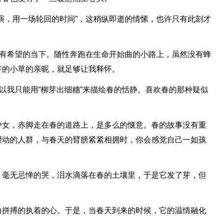
演，用一场轮回的时间”，这稍纵即逝的情愫，也许只有此刻才
富有希望的当下。随性奔跑在生命开始曲的小路上，虽然没有蜂
芽的小草的亲昵，就足够让我释怀。
所以我只能用“柳芽出细穗”来描绘春的恬静。喜欢春的那种疑似
少女，赤脚走在春的道路上，是多么的惬意。春的故事没有重
攒动的人群，与春天的臂膀紧紧相拥时，你会感觉自己一如孩
。
，毫无忌惮的哭，泪水滴落在春的土壤里，于是它发了芽，但
力拼搏的执着的心。于是，当春天到来的时候，它的温情融化