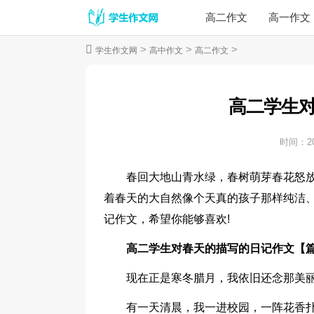
高二作文
高一作文
>
>
>
学生作文网
高中作文
高二作文
高二学生
时间：
2
春回大地山青水绿，春树萌芽春花怒
着春天的大自然像个天真的孩子那样纯洁
记作文，希望你能够喜欢!
高二学生对春天的描写的日记作文【篇
现在正是寒冬腊月，我依旧还念那美
有一天清晨，我一进校园，一阵花香