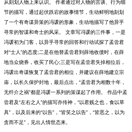
从刻划人物上来认识。 作者通过对人物的言谈、行为细
节的描写，通过起伏跌宕的故事情节，生动鲜明地刻划
了一个有奇谋异策的冯谖的形象，生动地描写了他异乎
寻常的智谋和奇士的风采。 文章写冯谖的三件事，一是
冯谖初为门客，以异乎寻常的回答和行动试探了孟尝君
对“士人”的态度;二是在他替孟尝君到薛地收债时，在薛
地当众烧券，收买了民心;三是写在孟尝君失掉相位后，
冯谖出奇谋恢复了孟尝君的相位，并建议在薛地建立宗
庙，以长久保护封地，最后点出，“孟尝君为相数十年，
无纤介之祸”都是冯谖一系列的策谋起了作用。 作品中孟
尝君及“左右之人”的描写亦传神，“以君贱之也，食以草
具”，以及后来的“以告”，“皆笑之以告”，“皆恶之，以为
贪而不足”，见出人情世态来。