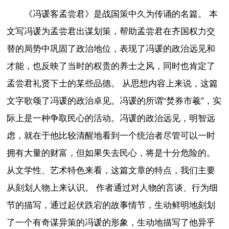
《冯谖客孟尝君》是战国策中久为传诵的名篇。 本
文写冯谖为孟尝君出谋划策，帮助孟尝君在齐国权力交
替的局势中巩固了政治地位，表现了冯谖的政治远见和
才能，也反映了当时的权贵的养士之风，同时也肯定了
孟尝君礼贤下士的某些品德。 从思想内容上来说，这篇
文字歌颂了冯谖的政治卓见。冯谖的所谓“焚券市羲”，实
际上是一种争取民心的活动。冯谖的政治远见，明智远
虑，就在于他比较清醒地看到一个统治者尽管可以一时
拥有大量的财富，但如果失去民心，将是十分危险的。
从文学性、艺术特色来看，这篇文章的特点，我们主要
从刻划人物上来认识。 作者通过对人物的言谈、行为细
节的描写，通过起伏跌宕的故事情节，生动鲜明地刻划
了一个有奇谋异策的冯谖的形象，生动地描写了他异乎