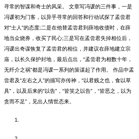
寻常的智谋和奇士的风采。 文章写冯谖的三件事，一是
冯谖初为门客，以异乎寻常的回答和行动试探了孟尝君
对“士人”的态度;二是在他替孟尝君到薛地收债时，在薛
地当众烧券，收买了民心;三是写在孟尝君失掉相位后，
冯谖出奇谋恢复了孟尝君的相位，并建议在薛地建立宗
庙，以长久保护封地，最后点出，“孟尝君为相数十年，
无纤介之祸”都是冯谖一系列的策谋起了作用。 作品中孟
尝君及“左右之人”的描写亦传神，“以君贱之也，食以草
具”，以及后来的“以告”，“皆笑之以告”，“皆恶之，以为
贪而不足”，见出人情世态来。
1.
2.