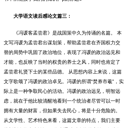
大学语文读后感论文篇三：
《冯谖客孟尝君》是战国策中久为传诵的名篇。 本
文写冯谖为孟尝君出谋划策，帮助孟尝君在齐国权力交
替的局势中巩固了政治地位，表现了冯谖的政治远见和
才能，也反映了当时的权贵的养士之风，同时也肯定了
孟尝君礼贤下士的某些品德。 从思想内容上来说，这篇
文字歌颂了冯谖的政治卓见。冯谖的所谓“焚券市羲”，实
际上是一种争取民心的活动。冯谖的政治远见，明智远
虑，就在于他比较清醒地看到一个统治者尽管可以一时
拥有大量的财富，但如果失去民心，将是十分危险的。
从文学性、艺术特色来看，这篇文章的特点，我们主要