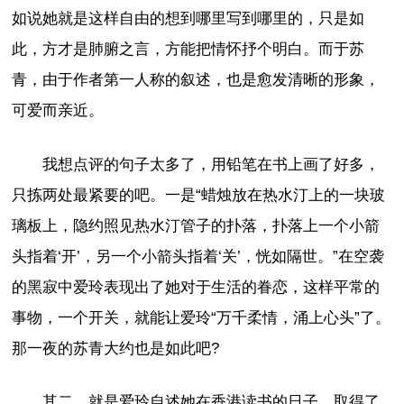
如说她就是这样自由的想到哪里写到哪里的，只是如
此，方才是肺腑之言，方能把情怀抒个明白。而于苏
青，由于作者第一人称的叙述，也是愈发清晰的形象，
可爱而亲近。
我想点评的句子太多了，用铅笔在书上画了好多，
只拣两处最紧要的吧。一是“蜡烛放在热水汀上的一块玻
璃板上，隐约照见热水汀管子的扑落，扑落上一个小箭
头指着‘开’，另一个小箭头指着‘关’，恍如隔世。”在空袭
的黑寂中爱玲表现出了她对于生活的眷恋，这样平常的
事物，一个开关，就能让爱玲“万千柔情，涌上心头”了。
那一夜的苏青大约也是如此吧?
其二，就是爱玲自述她在香港读书的日子，取得了