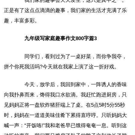
我们家的趣事会天天发生，这只是其中之一。
正是有了这点点滴滴的趣事，我们家的生活才充满了乐
趣，丰富多彩。
九年级写家庭趣事作文800字篇3
同学们，看到过为了一桌好菜，而你争我夺，
拼个你死我活吗?今天就在我家上演了这一折好戏。
今天，放学后，我回到家中，一阵诱人的香味
向我扑鼻而来，馋得我口水欲滴。我赶忙跑进厨房，只
见妈妈正将一盘软炸猪肝端上了桌。在5点5时5分55秒
时，妈妈在一道道美味佳肴下累得直哼哼。只听妈妈大
喊一声：“开饭咯!”我和老爸早已饿得奄奄一息。听到这