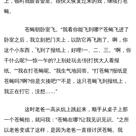
上，顿时我眼冒金星。很快又恢复过来的我，继续打苍
蝇。
苍蝇朝卧室飞。“我看你能飞到哪?”苍蝇飞进了
卧室之后，我立刻把门关上，以防它再飞跑了。啊，你
这个小东西，飞到了报纸上，好哩!一、二、三。“啊，你
干什么呢?一惊一乍的?上别处玩去!别打扰大人看报
纸。”“我在打苍蝇呢。”我生气地回答。“打苍蝇?报纸是
苍蝇吗?啊?你是欠揍吧!”“不是，这只苍蝇飞到报纸上，
我正在打它，没想……”
这时老爸一高从炕上跳起来，顺手从桌子上那
一个苍蝇拍，就问我：“苍蝇在哪?让我见识见识。”之所
以老爸变成了这样，是因为老爸一直很讨厌苍蝇。我