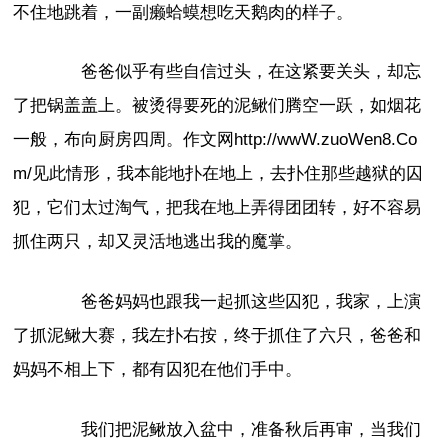
不住地跳着，一副癞蛤蟆想吃天鹅肉的样子。
爸爸似乎有些自信过头，在这紧要关头，却忘
了把锅盖盖上。被烫得要死的泥鳅们腾空一跃，如烟花
一般，布向厨房四周。作文网http://wwW.zuoWen8.Co
m/见此情形，我本能地扑在地上，去扑住那些越狱的囚
犯，它们太过淘气，把我在地上弄得团团转，好不容易
抓住两只，却又灵活地逃出我的魔掌。
爸爸妈妈也跟我一起抓这些囚犯，我家，上演
了抓泥鳅大赛，我左扑右按，终于抓住了六只，爸爸和
妈妈不相上下，都有囚犯在他们手中。
我们把泥鳅放入盆中，准备秋后再审，当我们