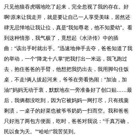
只见他狼吞虎咽地吃了起来，完全忽视了我的存在。好
啊!原来让我走开，就是要让自己一人享受美味，居然还
肆无忌惮地让我让位，真是“我知尊老，他不知爱幼”。看
到这种情形，我气极了，竟想起《水浒传》中的插
曲：“该出手时就出手。”迅速地伸手去夺，爸爸知道了我
的举动，一个“降龙十八掌”把我打出一米远，我飞跑过
去，抱住爸爸的手臂，他想把我扔出去，我用脚勾住饭
桌，不走!俩人拔起河来，爷爷在旁看热闹：“加油，加
油!”妈妈无动于衷，默默地在一旁准备好了创口贴……最
后，我俩都没吃到，因为它被妈妈一网打尽，只有残羹
剩渍，一桌子的好菜也被爷爷奶奶一扫而空。我和爸爸
只好泡了两包方便面，吃时，爸爸对我说：“千真万确，
民以食为天。”“哈哈!”我苦笑到。