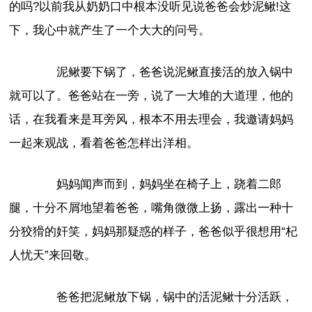
的吗?以前我从奶奶口中根本没听见说爸爸会炒泥鳅!这
下，我心中就产生了一个大大的问号。
泥鳅要下锅了，爸爸说泥鳅直接活的放入锅中
就可以了。爸爸站在一旁，说了一大堆的大道理，他的
话，在我看来是耳旁风，根本不用去理会，我邀请妈妈
一起来观战，看着爸爸怎样出洋相。
妈妈闻声而到，妈妈坐在椅子上，跷着二郎
腿，十分不屑地望着爸爸，嘴角微微上扬，露出一种十
分狡猾的奸笑，妈妈那疑惑的样子，爸爸似乎很想用“杞
人忧天”来回敬。
爸爸把泥鳅放下锅，锅中的活泥鳅十分活跃，