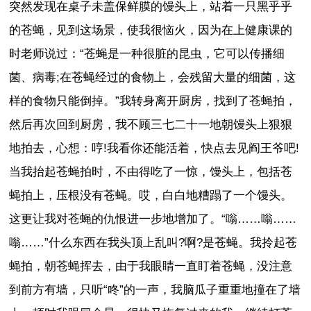
突然发现在桌子未盖保鲜膜的馒头上，站着一只黑乎乎
的苍蝇，见到这场景，使我很恼火，因为在上健康课的
时老师说过：“苍蝇是一种很脏的昆虫，它可以传播细
菌、病毒;在苍蝇经过的食物上，会残留大量的细菌，这
样的食物只能倒掉。”我转身离开厨房，找到了苍蝇拍，
然后再次回到厨房，我不顾三七二十一地朝馒头上狠狠
地拍去，心想：哼!我看你还能活着，快点去见阎王爷吧!
当我抬起苍蝇拍时，不由得吃了一惊，馒头上，包括苍
蝇拍上，压根没有苍蝇。哎，白白地糟蹋了一个馒头。
这更让我对苍蝇的仇恨进一步地增加了。“嗡……嗡……
嗡……”什么东西在我头顶上乱叫?啊?是苍蝇。我拎起苍
蝇拍，朝苍蝇挥去，由于我眼睛一直盯着苍蝇，没注意
到前方有墙，只听“咚”的一声，我脑瓜子重重地撞在了墙