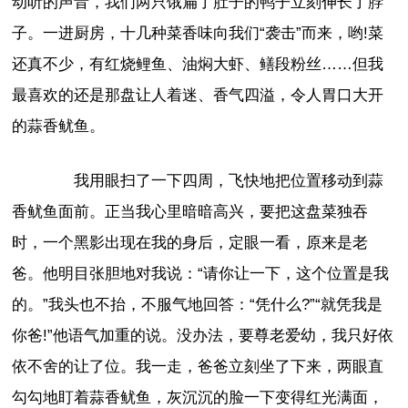
动听的声音，我们两只饿扁了肚子的鸭子立刻伸长了脖
子。一进厨房，十几种菜香味向我们“袭击”而来，哟!菜
还真不少，有红烧鲤鱼、油焖大虾、鳝段粉丝……但我
最喜欢的还是那盘让人着迷、香气四溢，令人胃口大开
的蒜香鱿鱼。
我用眼扫了一下四周，飞快地把位置移动到蒜
香鱿鱼面前。正当我心里暗暗高兴，要把这盘菜独吞
时，一个黑影出现在我的身后，定眼一看，原来是老
爸。他明目张胆地对我说：“请你让一下，这个位置是我
的。”我头也不抬，不服气地回答：“凭什么?”“就凭我是
你爸!”他语气加重的说。没办法，要尊老爱幼，我只好依
依不舍的让了位。我一走，爸爸立刻坐了下来，两眼直
勾勾地盯着蒜香鱿鱼，灰沉沉的脸一下变得红光满面，