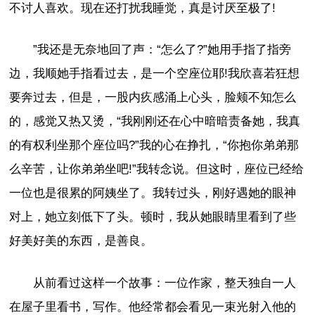
不讨人喜欢。现在还打扰我睡觉，真是讨厌至极了!
”我还是无奈地回了声：“怎么了?”她用手指了指旁
边，我顺她手指看过去，是一个空座位耶!我欣喜若狂想
要奔过去，但是，一股内疚感涌上心头，脸颊不知怎么
的，感觉又热又烫，“我刚刚还在心中暗暗责备她，我真
的有权利坐那个座位吗?”我的心在挣扎，“你抱你弟弟那
么辛苦，让你弟弟坐吧!”我转念说。但这时，座位已经给
一位也是很累的阿姨坐了。我转过头，刚好遇她的眼神
对上，她立刻低下了头。顿时，我从她眼睛里看到了些
好美好美的东西，是善良。
从前看过这样一个故事：一位作家，整天独自一人
在屋子里看书，写作。他经常都会看见一束光射入他的