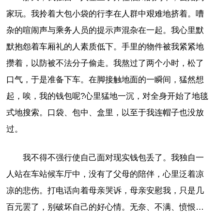
家玩。我拎着大包小袋的行李在人群中艰难地挤着。嘈
杂的喧闹声与乘务人员的提示声混杂在一起。我心里默
默抱怨着车厢礼的人素质低下。手里的物件被我紧紧地
攒着，以防被不法分子偷走。我熬过了两个小时，松了
口气，于是准备下车。在脚接触地面的一瞬间，猛然想
起，唉，我的钱包呢?心里猛地一沉，对全身开始了地毯
式地搜索。口袋、包中、盒里，以至于我连帽子也没放
过。
我不得不强行使自己面对现实钱包丢了。我独自一
人站在车站候车厅中，没有了父母的陪伴，心里泛着凉
凉的悲伤。打电话向着母亲哭诉，母亲安慰我，只是几
百元罢了，别破坏自己的好心情。无奈、不满、愤恨…