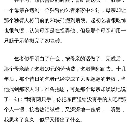
在学习、感悟善良的时候，曾听说这么一个故事：
一个母亲在遇到一个独臂的乞者来家中乞讨，母亲却让
那个独臂人将门前的20块砖搬到后院。起初乞者很吃惊
也很气愤，认为母亲是在捉弄他，但是那个母亲却用一
只膀子示范搬完了20块砖。
乞者似乎明白了什么，按母亲的话做了。完成后，
那个母亲给了乞者10元的劳动费，乞者鞠躬而去。十几
年后，那个昔日的乞者已经变成了风度翩翩的老板，当
他找到那家人时，准备抱恩，可是那个母亲却淡淡地说
了一句：“我有两只手，你把东西送给没有手的人吧!”那
个人一愣，接着热泪纵横，又深深地一鞠躬……听罢，
我思考了良久，似乎又悟出了什么。