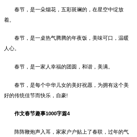
春节，是一朵烟花，五彩斑斓的，在星空中绽放
着。
春节，是一桌热气腾腾的年夜饭，美味可口，温暖
人心。
春节，是一家人幸福的团圆，和谐，美满。
春节，是每个中华儿女的美好祝愿，为拥有这个美
好的传统佳节而快乐，自豪!
作文春节趣事1000字篇4
阵阵鞭炮声入耳，家家户户贴上了春联，过年的气