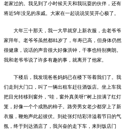
老家过的。我见到了小时候天天和我玩耍的伙伴，还有
将近5年没见的亲戚。大家在一起说说笑笑开心极了。
大年三十那天，我一大早就穿上新衣服，去老爷爷
家拜年。老爷爷虽然都81岁了，年寿已高，但身体仍然
很健康，说话的声音很大好像洪钟，干事也特别爽朗。
我和老爷爷说了许多有趣的事，就离开了他家。
下楼后，我发现爸爸妈妈已在楼下等着我们了。我
们走到大门口，叫了一辆出租车赶往酒饭店。坐上车我
把目光转移到窗外，“哇，窗外真美呀!”树上挂满了红灯
笼，好像一个个成熟的柿子。路旁男女老少都穿上了新
衣服，鞭炮声此起彼伏。到处张灯结彩洋溢着节日的气
氛，终于到达酒店了，我兴奋的走下车，来到饭店门