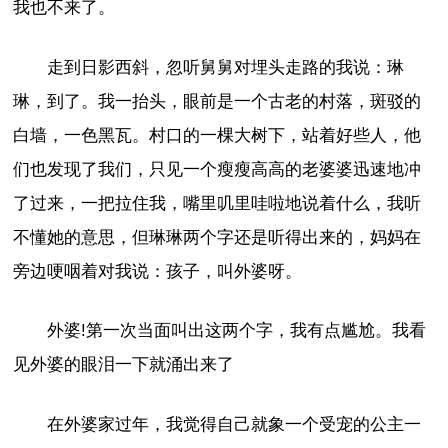
我也不来了。
走到日影西斜，忽听舅舅对埋头走路的我说：琳
琳，到了。我一抬头，眼前是一个古老的村落，斑驳的
白墙，一色黑瓦。村口的一棵大树下，站着好些人，他
们也发现了我们，只见一个瘦瘦高高的老婆婆迅速地冲
了过来，一把拉住我，嘴里叽里哇啦地说着什么，我听
不懂她的意思，但琳琳两个字还是听得出来的，妈妈在
旁边哽咽着对我说：孩子，叫外婆呀。
外婆!第一次当面叫出这两个字，我有点尴尬。我看
见外婆的眼泪一下就涌出来了
在外婆家过年，我觉得自己就象一个受宠的公主一