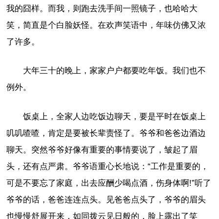
我的囧样。而我，则跑去洗手间一照镜子，也哈哈大
笑，简直是个白脸妖怪。在欢声笑语中，年味仿佛又浓
了许多。
大年三十的晚上，家家户户都要吃年饭。我们也不
例外。
饭桌上，全家人边吃饭边聊天，要是平时在饭桌上
叽叽喳喳，肯定是要被长辈责怪了。爷爷和爸爸边酒边
聊天。突然爷爷好像有重要的事情要说了，皱起了眉
头，还有点严肃。爷爷语重心长地说：“工作是重要的，
可是不要忘了家庭，出去应酬少喝点酒，伤身体啊!”听了
爷爷的话，爸爸连连点头。见爸爸点头了，爷爷的眉头
也慢慢舒展开来，如同拨云见日般的，脸上露出了笑