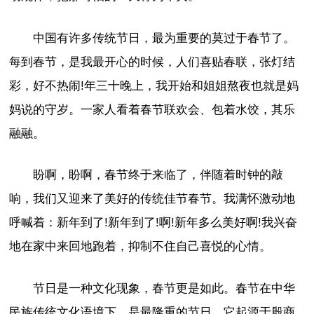
中国有许多传统节日，最为重要的莫过于春节了。
每到春节，是我最开心的时候，人们喜贴春联，张灯结
彩，好不热闹!年三十晚上，我开始和姐姐熬夜也就是妈
妈说的守岁。一家人看着春节联欢会、包着水饺，其乐
融融。
盼啊，盼啊，春节终于来临了，伴随着时钟的敲
响，我们又迎来了美好的传统佳节春节。我满怀激动地
呼喊着：新年到了!新年到了!啊!新年多么美好啊!我兴奋
地在家中来回地跑着，抑制不住自己喜悦的心情。
节日是一种文化现象，春节更是如此。春节在中华
民族传统文化语境下，是最隆重的节日。它起源于殷商