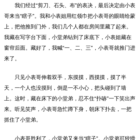
我们经过“剪刀、石头、布”的表决，最后决定由小表
哥来当“瞎子”。我和小表姐用红领巾把小表哥的眼睛给蒙
上，把他推到门外，我们几个人都在房间里藏了起来。
我藏在写字台下面，小堂弟钻到了床底下，小表姐藏在
窗帘后面。藏好了，我喊“一、二、三”，小表哥就推门进
来了。
只见小表哥伸着双手，东摸摸，西摸摸，摸了半
天，一个人也没摸到，倒是一不小心，把头碰到了墙
上。这时，藏在床下的小堂弟，忍不住“扑哧”一下笑出声
来。听见笑声，小表哥急忙蹲下身，朝床下扑去，一把
抓住了小堂弟。
小表哥胜利了，小堂弟又来当“瞎子”。小堂弟可狡猾