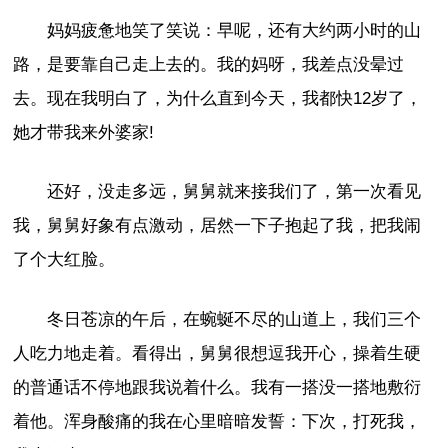
妈妈疲惫地笑了笑说：早呢，还有大约两小时的山
路，是要靠自己走上去的。我的妈呀，我差点没晕过
去。现在我明白了，为什么直到今天，我都快12岁了，
她才带我来外婆家!
还好，没走多远，舅舅就来接我们了，第一次看见
我，舅舅好象有点激动，居然一下子抱起了我，把我闹
了个大红脸。
冬日苍凉的午后，在蜿蜒不尽的山道上，我们三个
人吃力地走着。看得出，舅舅很想逗我开心，操着生硬
的普通话不停地跟我说着什么。我有一搭没一搭地敷衍
着他。浑身酸痛的我在心里暗暗发誓：下次，打死我，