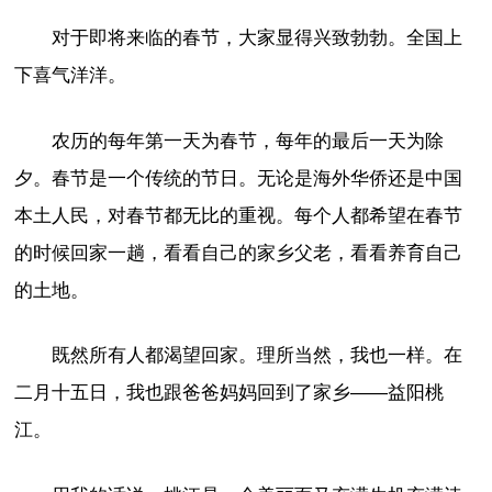
对于即将来临的春节，大家显得兴致勃勃。全国上
下喜气洋洋。
农历的每年第一天为春节，每年的最后一天为除
夕。春节是一个传统的节日。无论是海外华侨还是中国
本土人民，对春节都无比的重视。每个人都希望在春节
的时候回家一趟，看看自己的家乡父老，看看养育自己
的土地。
既然所有人都渴望回家。理所当然，我也一样。在
二月十五日，我也跟爸爸妈妈回到了家乡——益阳桃
江。