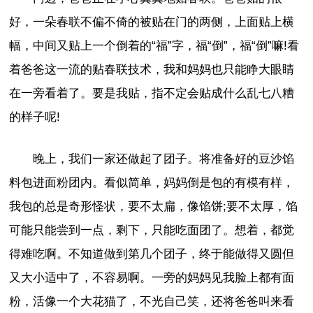
好，一朵春联不偏不倚的被贴在门的两侧，上面贴上横
幅，中间又贴上一个倒着的“福”字，福“倒”，福“倒”嘛!看
着爸爸这一流的贴春联技术，我和妈妈也只能睁大眼睛
在一旁看着了。要是我贴，指不定会贴成什么乱七八糟
的样子呢!
晚上，我们一家还做起了团子。将准备好的豆沙馅
料包进面粉团内。看似简单，妈妈倒是包的有模有样，
我包的总是奇形怪状，要不太扁，像馅饼;要不太厚，馅
可能只能尝到一点，剩下，只能吃面团了。想着，都觉
得难吃啊。不知道做到第几个团子，终于能做得又圆但
又大小适中了，不容易啊。一旁的妈妈见我脸上都有面
粉，活像一个大花猫了，不光自己笑，还将爸爸叫来看