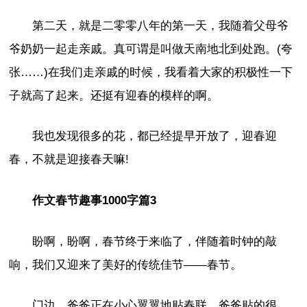
第二天，就是二零零八年的第一天，我随着父母爷
爷奶奶一起走亲戚。真可谓是叫做天南地北到处跑。(夸
张……)在我们走亲戚的时候，我看着大家的积极性一下
子就高了起来。还挺有迎春的模样的啊。
我也发现很多的花，都已经提早开放了，迎春迎
春，不就是迎接春天嘛!
作文春节趣事1000字篇3
盼啊，盼啊，春节终于来临了，伴随着时钟的敲
响，我们又迎来了美好的传统佳节——春节。
门边，爸爸正在小心翼翼地贴春联。爸爸贴的很