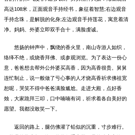
高达108米，正面观音手持经书，象征着智慧;右边观音
手持念珠，是解脱的化身;左边观音手持莲花，寓意着清
净。妈妈、外婆立即双手合十，满脸虔诚。
悠扬的钟声中，飘绕的香火里，南山寺游人如织，
络绎不绝，或烧香拜佛、或参观浏览。为了表达一份心
意，爸爸想去帮外公外婆买高香，因为高香很贵。舅舅
连忙制止，说一般做了亏心事的人才烧高香祈求佛祖宽
恕呢，哭笑不得中爸爸满脸尴尬。走进大殿，点好香
烛，大家跪拜三叩，口中喃喃有词，祈求着各自美好的
愿望。我都没敢笑一下。
返回的路上，腿仿佛灌了铅似的沉重，寸步难行。