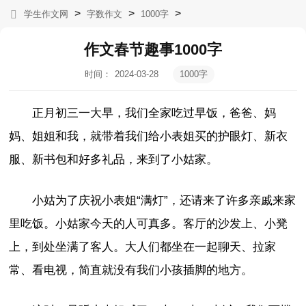
>
>
>
学生作文网
字数作文
1000字
作文春节趣事1000字
时间：
2024-03-28
1000字
06:59:05
正月初三一大早，我们全家吃过早饭，爸爸、妈
妈、姐姐和我，就带着我们给小表姐买的护眼灯、新衣
服、新书包和好多礼品，来到了小姑家。
小姑为了庆祝小表姐“满灯”，还请来了许多亲戚来家
里吃饭。小姑家今天的人可真多。客厅的沙发上、小凳
上，到处坐满了客人。大人们都坐在一起聊天、拉家
常、看电视，简直就没有我们小孩插脚的地方。