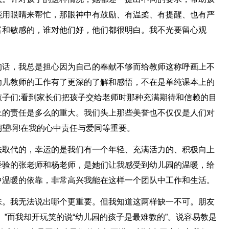
能用眼睛来帮忙，那眼神中有鼓励、有温柔、有提醒、也有严
富和敏感的，谁对他们好，他们都很明白。我不光要留心观
的话，我总是担心因为自己的奉献不够而给教师这称呼画上不
幼儿教师的工作有了更深的了解和感悟，不在是单纯课本上的
子们;看到家长们把孩子交给老师时那种充满期待和信赖的目
上的责任是多么的重大。我们头上那些美誉也不仅仅是人们对
望啊!在我的心中责任与爱同等重要。
法取代的，幸运的是我们有一个年轻、充满活力的、积极向上
经验的张老师和杨老师，是她们让我感受到幼儿园的温暖，给
中温暖的依靠，非常高兴我能在这样一个团队中工作和生活。
味。我无法说出哪个更重要。但我知道这两样缺一不可。朋友
。”而我却开玩笑的说“幼儿园的孩子是最难教的”。说容易教是