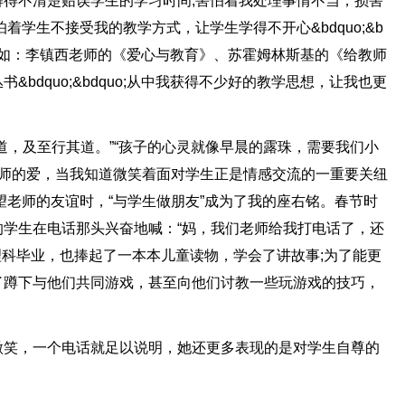
得不清楚贻误学生的学习时间;害怕着我处理事情不当，损害
着学生不接受我的教学方式，让学生学得不开心&bdquo;&b
籍例如：李镇西老师的《爱心与教育》、苏霍姆林斯基的《给教师
bdquo;&bdquo;从中我获得不少好的教学思想，让我也更
道，及至行其道。”“孩子的心灵就像早晨的露珠，需要我们小
老师的爱，当我知道微笑着面对学生正是情感交流的一重要关纽
望老师的友谊时，“与学生做朋友”成为了我的座右铭。春节时
学生在电话那头兴奋地喊：“妈，我们老师给我打电话了，还
理科毕业，也捧起了一本本儿童读物，学会了讲故事;为了能更
了蹲下与他们共同游戏，甚至向他们讨教一些玩游戏的技巧，
微笑，一个电话就足以说明，她还更多表现的是对学生自尊的