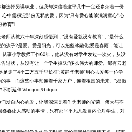
学都选择另谟职业，但我却深信着这平凡中一定还参杂着一份
，心中需积淀那份无私的爱，因为“只有爱心能够滋润童心”;心
教育”!
老师从教六十年深刻感悟到，“没有爱就没有教育”，“是什么
的孩子?是爱。爱是阳光，可以把坚冰融化;爱是春雨，能让
。从事小学教师工作60年，他从没有对学生发过一次火，从没
告过状，从没有让一个学生掉队;”多么伟大的师爱。邹有云老
足足走了4个二万五千里长征”;黄静华老师“用心去爱每一位学
的事，而这些小事却连着千家万户，连着祖国的未来。”;盘振
伸”&bdquo;&bdquo;
他们发自内心的爱，让我深深觉着作为老师的光荣、伟大与不
层叠叠让人感动的事情，只有那平平凡凡发自内心对学生，对