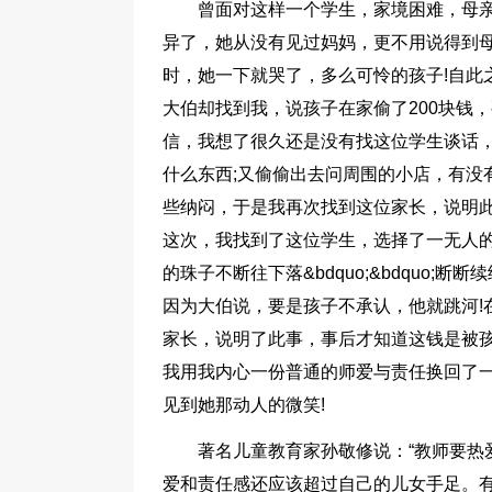
曾面对这样一个学生，家境困难，母
异了，她从没有见过妈妈，更不用说得到母
时，她一下就哭了，多么可怜的孩子!自此
大伯却找到我，说孩子在家偷了200块钱，
信，我想了很久还是没有找这位学生谈话
什么东西;又偷偷出去问周围的小店，有没
些纳闷，于是我再次找到这位家长，说明此
这次，我找到了这位学生，选择了一无人
的珠子不断往下落&bdquo;&bdquo
因为大伯说，要是孩子不承认，他就跳河!
家长，说明了此事，事后才知道这钱是被孩
我用我内心一份普通的师爱与责任换回了一
见到她那动人的微笑!
著名儿童教育家孙敬修说：“教师要热
爱和责任感还应该超过自己的儿女手足。有