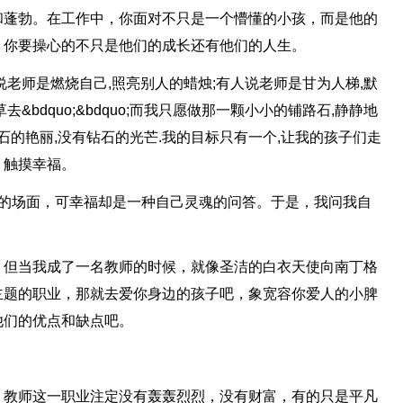
和蓬勃。在工作中，你面对不只是一个懵懂的小孩，而是他的
，你要操心的不只是他们的成长还有他们的人生。
说老师是燃烧自己,照亮别人的蜡烛;有人说老师是甘为人梯,默
bdquo;&bdquo;而我只愿做那一颗小小的铺路石,静静地
石的艳丽,没有钻石的光芒.我的目标只有一个,让我的孩子们走
，触摸幸福。
乐的场面，可幸福却是一种自己灵魂的问答。于是，我问我自
，但当我成了一名教师的时候，就像圣洁的白衣天使向南丁格
主题的职业，那就去爱你身边的孩子吧，象宽容你爱人的小脾
他们的优点和缺点吧。
，教师这一职业注定没有轰轰烈烈，没有财富，有的只是平凡