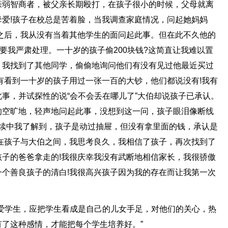
亲弱智商者，被父亲长期殴打，在孩子很小的时候，父母就离
爱!孩子在校总是苦着脸，当我调查家庭情况，问起她妈妈
之后，我从没有当着其他学生的面问起此事。但在此不久他的
要我严肃处理。一十岁的孩子偷200块钱?这简直让我难以置
，我找到了其他同学，偷偷地询问他们有没有见过他最近买过
有看到一十岁的孩子用过一张一百的大钞，他们都说没有!我有
事，并试探性的说“会不会丢在哪儿了”大伯却说孩子已承认。
的空旷地，轻声地问起此事，没想到这一问，孩子眼泪像断线
;断断续续中我了解到，孩子是动过抽屉，但没有拿里面的钱，承认是
在孩子与大伯之间，我思考良久，我相信了孩子，再次找到了
子的爸爸拿走的!我很庆幸我没有武断地相信家长，我很骄傲
个善良孩子的清白!我很高兴孩子因为我的存在而让我第一次
爱学生，应把学生看成是自己的儿女手足，对他们的关心，热
了这种感情，才能把每个学生培养好。”