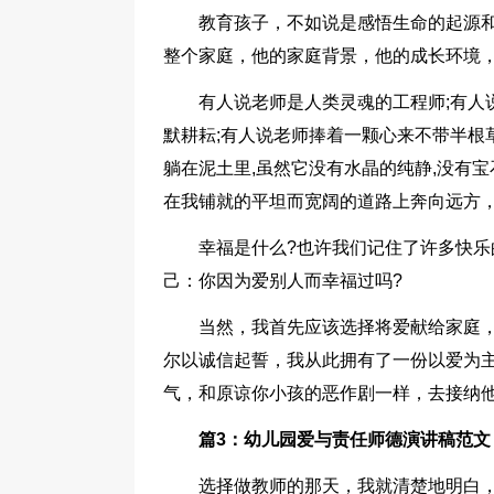
教育孩子，不如说是感悟生命的起源
整个家庭，他的家庭背景，他的成长环境
有人说老师是人类灵魂的工程师;有人
默耕耘;有人说老师捧着一颗心来不带半根草去&
躺在泥土里,虽然它没有水晶的纯静,没有宝
在我铺就的平坦而宽阔的道路上奔向远方
幸福是什么?也许我们记住了许多快
己：你因为爱别人而幸福过吗?
当然，我首先应该选择将爱献给家庭
尔以诚信起誓，我从此拥有了一份以爱为
气，和原谅你小孩的恶作剧一样，去接纳
篇3：幼儿园爱与责任师德演讲稿范文
选择做教师的那天，我就清楚地明白