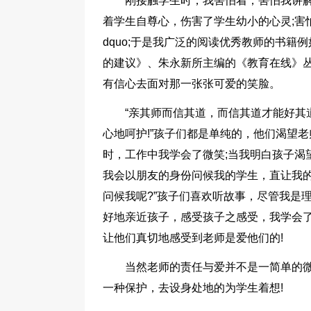
刚接触学生时，我害怕着，害怕我讲解
着学生自尊心，伤害了学生幼小的心灵;害怕
dquo;于是我广泛的阅读优秀教师的书
的建议》、朱永新所主编的《教育在线》丛书&
有信心去面对那一张张可爱的笑脸。
“亲其师而信其道，而信其道才能好其
心地呵护!”孩子们都是单纯的，他们渴望
时，工作中我学会了微笑;当我明白孩子渴
我会以朋友的身份问候我的学生，直让我的
问候我呢?”孩子们喜欢听故事，尽管我是
好地亲近孩子，感受孩子之感受，我学会
让他们真切地感受到老师是爱他们的!
当然老师的责任与爱并不是一简单的
一种保护，去设身处地的为学生着想!