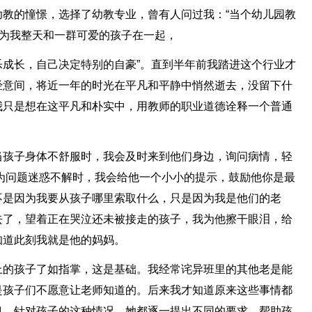
教的憧憬，选择了幼教专业，曾有人问过我：“当个幼儿园教
因为我整天和一群可爱的孩子在一起，
成长，自己决定特别的自豪”。直到半年前我踏进这个行业才
经意间，将近一年的时光在平凡和平静中悄然逝去，没留下什
我只是想在这平凡和朴实中，用教师的职业道德诠释一个普通
当孩子身体不舒服时，我会及时来到他们身边，询问病情，轻
为问题迷惑不解时，我会给他一个小小的提示，鼓励他你是最
不是因为我要从孩子哪里索取什么，只是因为我是他们的老
去了，望着正在哭泣还未被接走的孩子，我为他擦干眼泪，给
知道此刻我就是他的妈妈。
上的孩子了如指掌，这是基础。我经常诧异班里的其他老是能
是孩子们不愿意让老师知道的。后来我才知道原来这些事情都
息。针对孩子的这种情况，她都逐一提出不同的要求，帮助孩