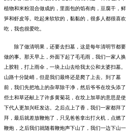
植物和米粉混合做成的，里面包的馅有肉，豆腐干，鲜
笋和虾皮等。吃起来软软的，黏黏的，很多人都很喜欢
吃，我也很爱吃。
除了做清明果，还要去扫墓，这是每年清明节都要
做的事。那天早上，外面下起了毛毛雨，我们一家人换
上胶鞋，打上雨伞，一块上山去给我太公和太婆扫墓。
山路十分陡峭，但是我们最终还是爬了上去。到了墓
前，我们先把地上的杂草除干净，然后爷爷在坟头添了
些土和草还献上了许多黄菊花，在坟上加草的意思是使
下代人更加兴旺发达。之后点上了香，我们一家都拜了
拜，最后就差放鞭炮了，只见爸爸拿出打火机，点燃了
鞭炮，之后我们就随着鞭炮声下山了，我们一边下山一