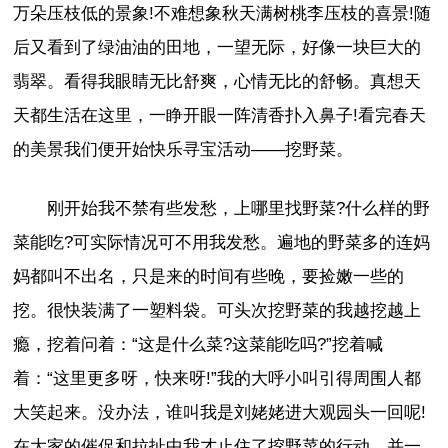
万朵压枝低的景象!不难想象秋天满树桃李压枝的喜景!随
后又看到了绿油油的田地，一望无际，好像一块巨大的
翡翠。看得我眼睛无比舒爽，心情无比的舒畅。真想天
天都生活在这里，一睁开眼一阵清香扑入鼻子!看完春天
的美景我们便开始快乐寻宝活动——挖野菜。
刚开始我不禁有些发愁，上哪里找野菜?什么样的野
菜能吃?可实际情况可不用我发愁。遍地的野菜多的连妈
妈都叫不出名，只是来的时间有些晚，要捡嫩一些的
挖。很快装满了一塑料袋。可头次挖野菜的我越挖越上
瘾，挖着问着：“这是什么菜?这菜能吃吗?”挖着喊
着：“这里更多呀，快来呀!”我的大呼小叫引得周围人都
大笑起来。没办法，谁叫我是刘姥姥进大观园头一回呢!
在大家的催促和拉扯中我才止住了挖野菜的行动，并一