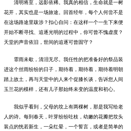
清明将至，远影依稀。我真的相信，生命就是一树
花开，其实也是一场旅途。回首经年，每个人何尝不是
在这场路途里跋涉？扣心自问：在这样一个一生下来便
开始不断寻找、追逐光明的过程中，你可曾不愧虚度？
天堂的声音依旧，世间的追逐可曾固守？
霏雨未歇，清泪无尽。我任性的把准备好的祭品装
进这个丝雨纷纷的日子，期待着，期待着，期待着明朝
踏上故土，再与天堂中的人来个促膝长谈，告诉您人间
玉兰花的模样，还有儿子那始终未变的温度和初心。
我似乎看到，父母的坟上有两棵树，那是我写给老
人的诗。每到春天，叶芽纷纷吐枝，幼嫩的花瓣把坟头
装点的恍若新生，一朵红晕，一个誓言，或者是简单的