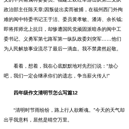
政治部主任陈天章;因叛徒出卖而被捕，在福州西门外殉
难的闽中特委书记王于洁、委员黄孝敏、潘涛、余长钺;
即将挥师北上抗日，却惨遭国民党顽固派暗杀的闽中工
委书记、义勇军第七路军第一纵队政委刘突军……他们
为人民解放事业流尽了最后一滴血。我不禁肃然起敬。
看着，想着，我在心底默默地对先烈们说：“放心
吧，我们一定会继承你们的遗志，争当薪火传人!”
四年级作文清明节怎么写篇12
“清明时节雨纷纷，路上行人欲断魂。”今天的天气却
出乎我意料，居然是晴空万里。