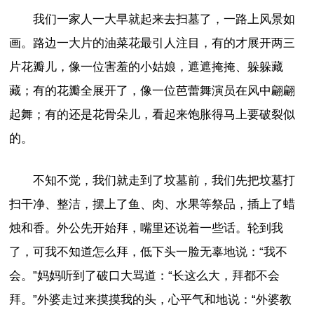
我们一家人一大早就起来去扫墓了，一路上风景如
画。路边一大片的油菜花最引人注目，有的才展开两三
片花瓣儿，像一位害羞的小姑娘，遮遮掩掩、躲躲藏
藏；有的花瓣全展开了，像一位芭蕾舞演员在风中翩翩
起舞；有的还是花骨朵儿，看起来饱胀得马上要破裂似
的。
不知不觉，我们就走到了坟墓前，我们先把坟墓打
扫干净、整洁，摆上了鱼、肉、水果等祭品，插上了蜡
烛和香。外公先开始拜，嘴里还说着一些话。轮到我
了，可我不知道怎么拜，低下头一脸无辜地说：“我不
会。”妈妈听到了破口大骂道：“长这么大，拜都不会
拜。”外婆走过来摸摸我的头，心平气和地说：“外婆教