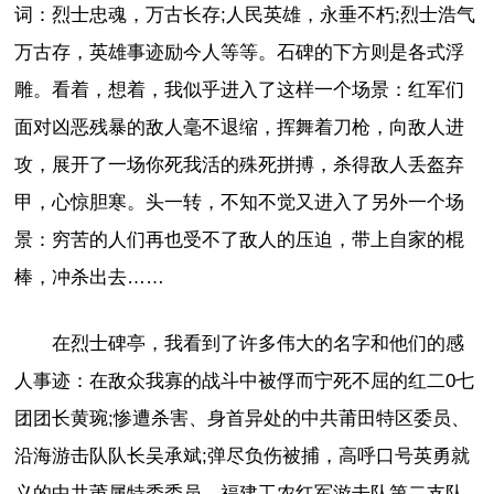
词：烈士忠魂，万古长存;人民英雄，永垂不朽;烈士浩气
万古存，英雄事迹励今人等等。石碑的下方则是各式浮
雕。看着，想着，我似乎进入了这样一个场景：红军们
面对凶恶残暴的敌人毫不退缩，挥舞着刀枪，向敌人进
攻，展开了一场你死我活的殊死拼搏，杀得敌人丢盔弃
甲，心惊胆寒。头一转，不知不觉又进入了另外一个场
景：穷苦的人们再也受不了敌人的压迫，带上自家的棍
棒，冲杀出去……
在烈士碑亭，我看到了许多伟大的名字和他们的感
人事迹：在敌众我寡的战斗中被俘而宁死不屈的红二0七
团团长黄琬;惨遭杀害、身首异处的中共莆田特区委员、
沿海游击队队长吴承斌;弹尽负伤被捕，高呼口号英勇就
义的中共莆属特委委员、福建工农红军游击队第二支队