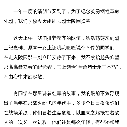
一年一度的清明节又到了，为了纪念英勇牺牲革命
先烈，我们学校今天组织去烈士陵园扫墓。
这天上午，我们排着整齐的队伍，浩浩荡荡来到烈
士纪念碑。原本一路上还叽叽喳喳说个不停的同学们，
在走入陵园那一刻立即安静了下来。我不禁抬起头仰望
那高高矗立着的纪念碑，其上镌着“革命烈士永垂不朽”，
不由心中肃然起敬。
有同学在那里讲着红军的故事，我的眼前不禁浮现
出了当年在那战火纷飞的年代里，多少个日日夜夜你们
在战场杀敌，你们冒着生命危险，以血肉之躯抵挡着敌
人的一次又一次进攻。他们还是那么年轻，有些还和我