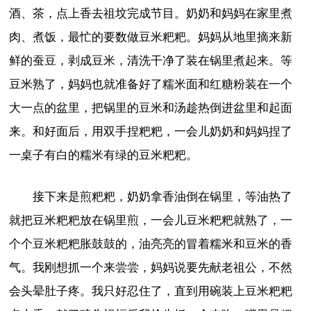
酒、茶，点上香去祖坟完成节目。奶奶和妈妈在家里煮
肉、煮饭，最忙的要数做豆米粑粑。妈妈从地里摘来新
鲜的蚕豆，剥成豆米，清洗干净了装在锅里煮起来。等
豆米熟了，妈妈也就准备好了糯米面和红糖粉装在一个
大一点的盆里，把锅里的豆米和汤趁热倒进盆里和起面
来。和好面后，用双手捏粑粑，一会儿奶奶和妈妈捏了
一桌子有白的糯米有绿的豆米粑粑。
接下来是煎粑粑，奶奶拿香油倒在锅里，等油热了
就把豆米粑粑放在锅里煎，一会儿豆米粑粑就熟了，一
个个豆米粑粑胀鼓鼓的，油亮亮的冒着糯米和豆米的香
气。我刚想抓一个来尝尝，妈妈说要先献老祖公，不然
会头晕肚子疼。我只好忍住了，直到用碗装上豆米粑粑