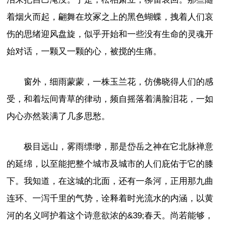
着烟火而起，翩舞在坟冢之上的黑色蝴蝶，拽着人们哀
伤的思绪迎风盘旋，似乎开始和一些没有生命的灵魂开
始对话，一颗又一颗的心，被搅的生痛。
窗外，细雨蒙蒙，一株玉兰花，仿佛晓得人们的感
受，和着坛间青草的律动，频自摇落着满脸泪花，一如
内心亦然装满了几多思愁。
极目远山，雾雨缥缈，那是岱岳之神在它北脉禅意
的延绵，以至能把整个城市及城市的人们庇佑于它的膝
下。我知道，在这城的北面，还有一条河，正用那九曲
连环、一泻千里的气势，诠释着时光流水的内涵，以黄
河的名义呵护着这个诗意欲浓的&39;春天。尚若能够，