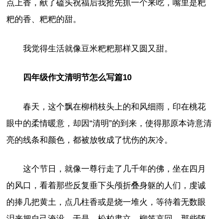
点上香，献了磕头祝福后我抢先抓一个来吃，嘴里是粑
粑的香、粑粑的甜。
我觉得生活就像豆米粑粑那样又圆又甜。
四年级作文清明节怎么写篇10
春天，这个飘在柳梢枝头上的和风细雨，印在桃花
眼中的柔情暖意，却因“清明”的到来，使得那原本诗意清
亮的线条和颜色，都被放牧成了忧伤的灰冷。
这个节日，就像一尊行走了几千年的佛，坐在四月
的风口，看着那些反复垂下头颅折叠身躯的人们，虔诚
的捧几把黄土，点几柱香或是烧一堆火，等待着无数眼
泪来把自己淹没。于是，松柏肃立，柳笛哀回。那些随