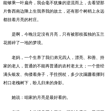
能够乘一叶扁舟，我会毫不犹豫的逆流而上，去看望那
片鲁西南边陲上生我养我的故土，还有那个树梢上永远
都挂着月亮的村庄。
是啊，今晚注定没有月亮，只有被那枝孤独的玉兰
花摇碎了一地的梦境。
老妈，一个生养了我们弟兄四人，漂亮、和善、持
家的老人，普通的不能再普通的农村老太太；一个曾经
满头银发、佝偻着身子，手拄拐杖，多少次蹒跚着挪到
村口老槐树下，盼儿归来的身影。
她说：咱家的月亮是最好看的。