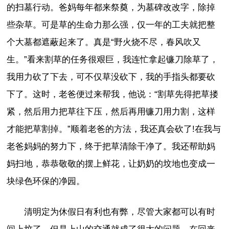
的扫墓行动。爸妈每年都来祭奠，为墓碑改改字，除掉
些杂草。可是草的生命力那么强，仅一年的工夫就把整
个大墓都遮蔽起来了。真是“野火烧不尽，春风吹又
生。”看来割草的任务很艰巨，我连忙拿起镰刀除草了，
我用力砍了下去，可不仅草没砍下，我的手指头都要砍
下了。这时，老爸便过来帮我，他说：“割草先得把草搂
紧，然后用力把草往下压，然后再用镰刀用力割，这样
才能把草割掉。”顺着老爸的方法，我还真会砍了!在我与
老爸妈妈的努力下，终于把草清除干净了。我还帮助妈
妈扫地，恭恭敬敬的摆上鲜花，让奶奶的坟地也变成一
块绿色环保的净园。
清明定为休假日有利也有弊，尽管大家都可以有时