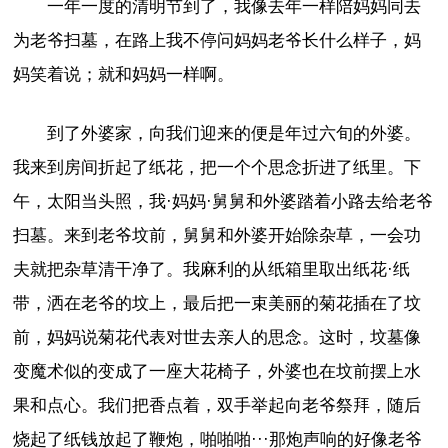
一年一度的清明节到了，我像去年一样陪妈妈同去
为老爷扫墓，在路上我不停问妈妈老爷长什么样子，妈
妈笑着说；就和妈妈一样啊。
到了外婆家，向我们迎来的便是年过六旬的外婆。
我来到房间折起了纸花，把一个个思念折进了纸里。下
午，太阳当头照，我·妈妈·舅舅和外婆踏着小路去给老爷
扫墓。来到老爷坟前，舅舅和外婆开始除杂草，一会功
夫就把杂草清干净了。我麻利的从纸箱里取出纸花·纸
带，洒在老爷的坟上，最后把一束美丽的菊花插在了坟
前，妈妈说菊花代表对世去亲人的思念。这时，坟墓像
变魔术似的变成了一座大花椅子，外婆也在坟前摆上水
果和点心。我们把香点着，双手举起向老爷祭拜，随后
烧起了纸钱放起了鞭炮，啪啪啪···那炮声响的好像老爷