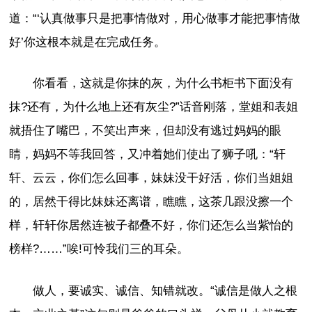
道：“‘认真做事只是把事情做对，用心做事才能把事情做
好’你这根本就是在完成任务。
你看看，这就是你抹的灰，为什么书柜书下面没有
抹?还有，为什么地上还有灰尘?”话音刚落，堂姐和表姐
就捂住了嘴巴，不笑出声来，但却没有逃过妈妈的眼
睛，妈妈不等我回答，又冲着她们使出了狮子吼：“轩
轩、云云，你们怎么回事，妹妹没干好活，你们当姐姐
的，居然干得比妹妹还离谱，瞧瞧，这茶几跟没擦一个
样，轩轩你居然连被子都叠不好，你们还怎么当紫怡的
榜样?……”唉!可怜我们三的耳朵。
做人，要诚实、诚信、知错就改。“诚信是做人之根