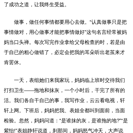
了成功之道，让我终生受益。
做事，做任何事情都要用心去做。“认真做事只是把
事情做对，用心做事才能把事情做好”这句名言经常被妈
妈当口头禅。每次写完作业拿给父母检查的时，若是由
于自已的粗心做错了，必定会把我的耳朵听出老茧来才
肯罢休。
一天，表组她们来我家玩，妈妈临上班时交待我们
打扫卫生——拖地和抹灰，一个小时后，干完了所有的
活。我们各自干自已的事，我写作业，云云看电视，轩
轩上网。下班后，妈妈把我、表姐全都叫到面前，当面
检验。忽然，妈妈问道：“是谁抹的灰，是谁拖的地?”“是
紫怡!”表姐静轩说道，刹那间，妈妈怒气冲天，大声说