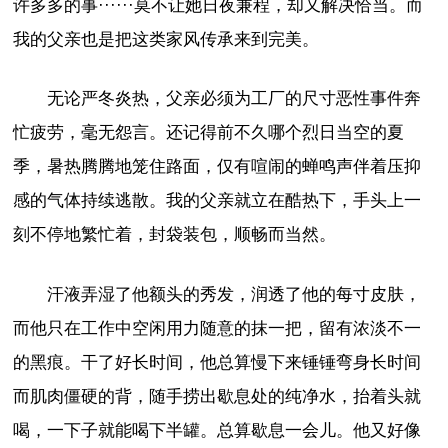
许多多的事······莫不让她日夜兼程，却又解决恰当。而
我的父亲也是把这类家风传承来到完美。
无论严冬炎热，父亲必须为工厂的尺寸恶性事件奔
忙疲劳，毫无怨言。还记得前不久哪个烈日当空的夏
季，暑热腾腾地笼住路面，仅有喧闹的蝉鸣声伴着压抑
感的气体持续逃散。我的父亲就立在酷热下，手头上一
刻不停地繁忙着，封袋装包，顺畅而当然。
汗液弄湿了他额头的秀发，润透了他的每寸皮肤，
而他只在工作中空闲用力随意的抹一把，留有浓淡不一
的黑痕。干了好长时间，他总算慢下来锤锤弯身长时间
而肌肉僵硬的背，随手捞出歇息处的纯净水，抬着头就
喝，一下子就能喝下半罐。总算歇息一会儿。他又好像