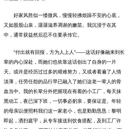
好家风胜似一缕微风，慢慢轻拂烦躁不安的心底，
又如股股山泉，潺潺滋养凋谢的嫩苗。我沉浸于在其
中，通常获益然后忍不住要承传它。
“付出就有回报，方为人上人”——这话好像融来到长
辈的内心深处，而她们也依靠这话创出了自身的一片
天。或许是经历过过多的艰难努力，又或者看遍了人情
淡薄，任劳任怨的品行早已融入了她们这老一辈人的骨
血当中。我的长辈分外把握现在有着的小工厂，每天抹
黑动工，夜已深下班，一切事必躬亲，要保证是。年轻
的母亲以便照料我们这一家老小，也是勤勤恳恳：黎明
即起，洒扫庭宇，从专车接送到饮食搭配，及到工厂许