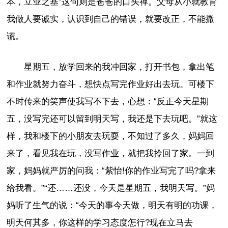
本，立业之基”这句则是爸爸的口头禅。父母从小就教育
我做人要诚实，认识到自己的错误，就要改正，不能撒
谎。
星期五，放学回来的我冲回家，打开书包，拿出笔
和作业就努力奋斗，想快点写完作业好出去玩。可楼下
不时传来的笑声使我写不下去，心想：“反正今天星期
五，没写完还可以留到明天写，我还是下去玩吧。”就这
样，我和楼下的小朋友去玩耍，不知过了多久，妈妈回
来了，看见我在玩，没写作业，就把我拎回了家。一到
家，妈妈就严厉的问我：“紫怡!你的作业写完了吗?拿来
给我看。”“还……还没，今天是星期五，我明天写。”妈
妈听了生气的说：“今天的事今天做，明天有明的功课，
明天何其多，你这样的学习态度怎行?现在立马去